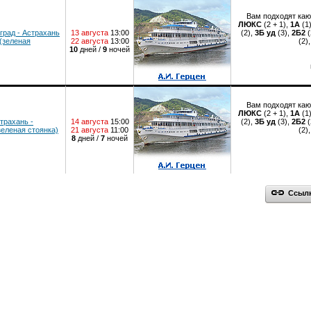
Вам подходят каю
ЛЮКС
(2 + 1),
1А
(1
оград - Астрахань
13 августа
13:00
(2),
3Б уд
(3),
2Б2
(
 (зеленая
22 августа
13:00
(2)
10
дней /
9
ночей
Вам подходят каю
ЛЮКС
(2 + 1),
1А
(1
трахань -
14 августа
15:00
(2),
3Б уд
(3),
2Б2
(
зеленая стоянка)
21 августа
11:00
(2)
8
дней /
7
ночей
Ссылка