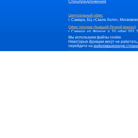
Спецпредложения
Центральный офис
г. Самара, БЦ «Скала Холл», Московское 
Офис продаж (бывший Речной вокзал)
г. Самара, ул. Фрунзе, д. 70, офис 202, 
Мы используем файлы cookie.
Филиал в г. Казани
Некоторые функции могут не работать,
г. Казань, ул. Кави Наджми, д. 8, оф. 3
перейдите на
информационную страни
Филиал в г. Ярославль
г. Ярославль, ТЦ "Новая Галерея", ул. С