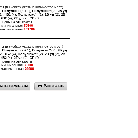
ты (в скобках указано количество мест)
),
Полулюкс
(2 + 1),
Полулюкс*
(2),
2Б уд
2),
4Б2
(4),
Полулюкс**
(2),
2В уд
(2),
2В
,
4В2
(4),
2Г уд
(2),
СП
(0)
цены на эти каюты
минимальная
50500
максимальная
101700
ты (в скобках указано количество мест)
),
Полулюкс
(2 + 1),
Полулюкс*
(2),
2Б уд
2),
4Б2
(4),
Полулюкс**
(2),
2В уд
(2),
2В
,
4В2
(4),
2Г уд
(2),
СП
(0)
цены на эти каюты
минимальная
39700
максимальная
79900
 на результаты
Распечатать