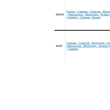
Казань - Самара - Саратов - Волг
АИ24К
- Никольское - Волгоград - Усовка
стоянка) - Самара - Казань
Самара - Саратов - Волгоград - Ас
АИ20
Никольское - Волгоград - Усовка (
- Самара