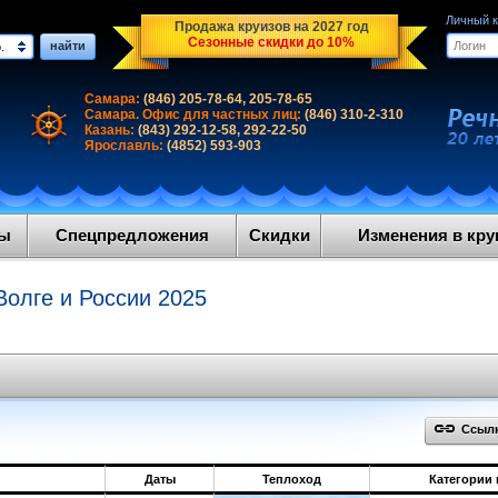
Личный 
Продажа круизов на 2027 год
Сезонные скидки до 10%
найти
.
Самара:
(846) 205-78-64, 205-78-65
Самара. Офис для частных лиц:
(846) 310-2-310
Казань:
(843) 292-12-58, 292-22-50
Ярославль:
(4852) 593-903
ды
Спецпредложения
Скидки
Изменения в круи
Волге и России 2025
Ссылка
Даты
Теплоход
Категории 