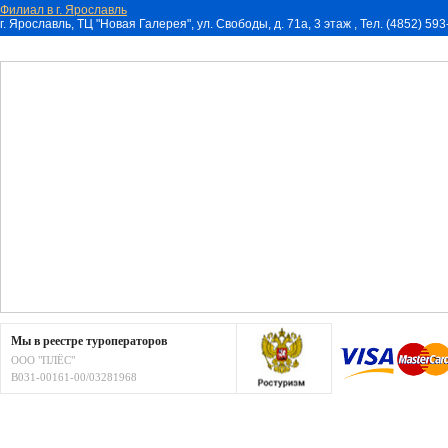
Филиал в г. Ярославль
г. Ярославль, ТЦ "Новая Галерея", ул. Свободы, д. 71a, 3 этаж , Тел. (4852) 59
Мы в реестре туроператоров
ООО "ПЛЁС"
В031-00161-00/03281968