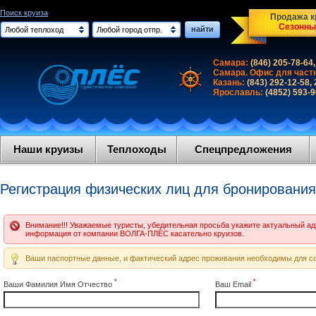
Поиск круиза
Продажа кр
Сезонны
найти
Любой теплоход
Любой город отпр.
Самара:
(846) 205-78-64,
Самара. Офис для част
Казань:
(843) 292-12-58,
Ярославль:
(4852) 593-
Наши круизы
Теплоходы
Спецпредложения
Регистрация физических лиц для бронирования
Внимание!!! Уважаемые туристы, убедительная просьба укажите актуальный адр
информация от компании ВОЛГА-ПЛЁС касательно круизов.
Ваши паспортные данные, и фактический адрес проживания необходимы для со
*
*
Ваши Фамилия Имя Отчество
Ваш Email