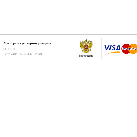
Мы в реестре туроператоров
ООО "ПЛЁС"
В031-00161-00/03281968