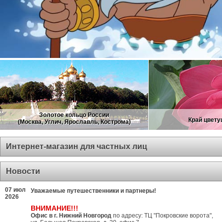
Золотое кольцо России
Край цвету
(Москва, Углич, Ярославль, Кострома)
Интернет-магазин для частных лиц
Новости
07 июл
Уважаемые путешественники и партнеры!
2026
ВНИМАНИЕ!!!
Офис в г. Нижний Новгород
по адресу: ТЦ "Покровские ворота",