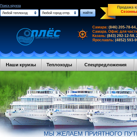
Поиск круиза
Продажа кр
Сезонны
найти
Любой теплоход
Любой город отпр.
Самара:
(846) 205-78-64,
Самара. Офис для част
Казань:
(843) 292-12-58,
Ярославль:
(4852) 593-
Наши круизы
Теплоходы
Спецпредложения
МЫ ЖЕЛАЕМ ПРИЯТНОГО ПУТ