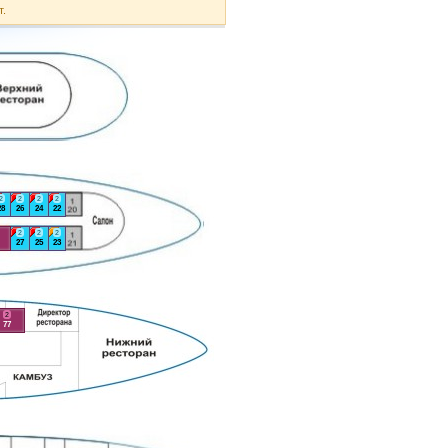
т.
2
2
2
2
28
26
24
22
2
2
2
27
25
23
2
77