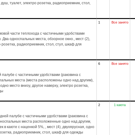
 душ, туалет, электро розетка, радиоприемник, стол,
1
Все занято
мовой части теплохода с частичными удобствами
. Два односпальных места, обзорное окно., мест (2),
о розетка, радиоприемник, стол, стул, шкаф для
6
Все занято
 палубе с частичными удобствами (раковина с
спальных места (места расположены одно над другим),
 одно место внизу, другое наверху, электро розетка,
ды
2
1 каюта
дней палубе с частичными удобствами (раковина с
дноспальных места расположенные одно над другим,
 в каюте с наценкой 5%, , мест (4), двухярусная, одно
 розетка, радиоприемник, стол, шкаф для одежды