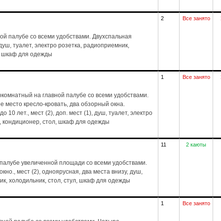
2
Все занято
ой палубе со всеми удобствами. Двухспальная
, душ, туалет, электро розетка, радиоприемник,
л, шкаф для одежды
1
Все занято
комнатный на главной палубе со всеми удобствами.
е место кресло-кровать, два обзорный окна.
 10 лет., мест (2), доп. мест (1), душ, туалет, электро
, кондиционер, стол, шкаф для одежды
11
2 каюты
 палубе увеличенной площади со всеми удобствами.
но., мест (2), одноярусная, два места внизу, душ,
ик, холодильник, стол, стул, шкаф для одежды
1
Все занято