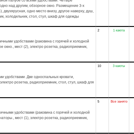
вной палубе со всеми удобствами. Четыре
дно над другим, обзорное окно. Размещение 3-х
4), двухярусная, одно место внизу, другое наверху, душ,
ик, холодильник, стол, стул, шкаф для одежды
2
1 каюта
тичными удобствами (раковина с горячей и холодной
е окно., мест (2), электро розетка, радиоприемник,
10
3 каюты
ми удобствами. Две односпальных кровати,
 электро розетка, радиоприемник, стол, стул, шкаф для
5
Все занято
ичными удобствами (раковина с горячей и холодной
аторы., мест (1), электро розетка, радиоприемник,