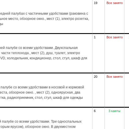
19
Все занято
едней палубах с частичными удобствами (раковина с
ное место, обзорное окно., мест (1), электро розетка,
ды
1
Все занято
ей палубе со всеми удобствами. Двухспальная
части теплохода., мест (2), душ, туалет, электро
VD, холодильник, кондиционер, стол, стул, шкаф для
20
Все занято
палубе со всеми удобствами в носовой и кормовой
та, обзорное окно. , мест (2), одноярусная, два
зетка, радиоприемник, стол, стул, шкаф для одежды
6
3 каюты
 палубе со всеми удобствами. Три односпальных
торым ярусом), обзорное окно. В двухместном