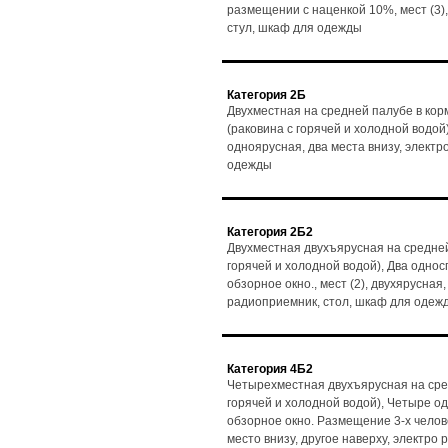
размещении с наценкой 10%, мест (3),
стул, шкаф для одежды
Категория 2Б
Двухместная на средней палубе в кор
(раковина с горячей и холодной водой)
одноярусная, два места внизу, электр
одежды
Категория 2Б2
Двухместная двухъярусная на средней
горячей и холодной водой), Два одно
обзорное окно., мест (2), двухярусная,
радиоприемник, стол, шкаф для одеж
Категория 4Б2
Четырехместная двухъярусная на сре
горячей и холодной водой), Четыре о
обзорное окно. Размещение 3-х человек
место внизу, другое наверху, электро