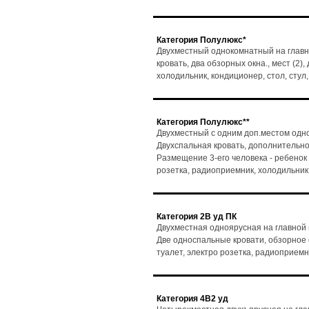
Категория Полулюкс*
Двухместный однокомнатный на главн
кровать, два обзорных окна., мест (2)
холодильник, кондиционер, стол, сту
Категория Полулюкс**
Двухместный с одним доп.местом одно
Двухспальная кровать, дополнительно
Размещение 3-его человека - ребенок до
розетка, радиоприемник, холодильник
Категория 2В уд ПК
Двухместная одноярусная на главной
Две односпальные кровати, обзорное ок
туалет, электро розетка, радиоприемн
Категория 4В2 уд