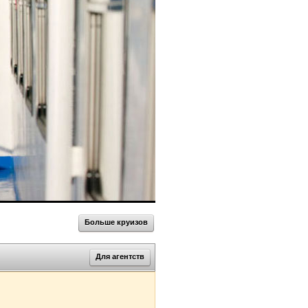
Больше круизов
Для агентств