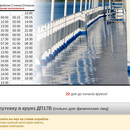
рибытие-Стоянка-Отплытие
Время московское
12:00
09:00
00:15
09:15
12:00
02:00
14:00
13:00
03:00
16:00
15:30
05:30
21:00
08:00
06:00
14:00
17:30
02:00
19:30
07:30
01:00
08:30
14:30
04:30
19:00
13:00
08:00
21:00
08:00
07:00
15:00
14:00
04:00
18:00
06:50
00:20
07:10
15:00
02:00
17:00
14:00
04:00
18:00
15:30
03:00
18:30
14:30
22
дня до начала круиза!
путевку в круиз ДП17В
(только для физических лиц)
ните на нее на схеме корабля.
чии нужной категории каюты,
ерами компании.