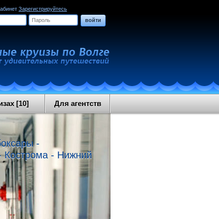
кабинет
Зарегистрируйтесь
войти
зах [10]
Для агентств
боксары -
- Кострома - Нижний