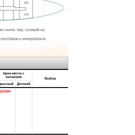
о салон, бар, солярий на
ноутбуков и электробритв.
Цена места с
питанием
Выбор
зрослый
Детский
131400