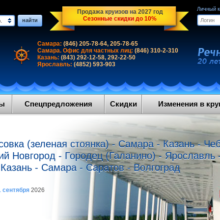
Личный 
Продажа круизов на 2027 год
Сезонные скидки до 10%
найти
.
Самара:
(846) 205-78-64, 205-78-65
Самара. Офис для частных лиц:
(846) 310-2-310
Казань:
(843) 292-12-58, 292-22-50
Ярославль:
(4852) 593-903
ды
Спецпредложения
Скидки
Изменения в круи
совка (зеленая стоянка) - Самара - Казань - Че
й Новгород - Городец (Галанино) - Ярославль 
 Казань - Самара - Саратов - Волгоград
1 сентября
2026