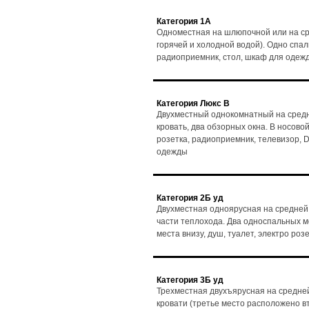
Категория 1А
Одноместная на шлюпочной или на ср
горячей и холодной водой). Одно спаль
радиоприемник, стол, шкаф для одеж
Категория Люкс В
Двухместный однокомнатный на средн
кровать, два обзорных окна. В носовой 
розетка, радиоприемник, телевизор, D
одежды
Категория 2Б уд
Двухместная одноярусная на средней 
части теплохода. Два односпальных мес
места внизу, душ, туалет, электро ро
Категория 3Б уд
Трехместная двухъярусная на средней
кровати (третье место расположено в