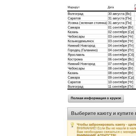
П
Маршрут
Дата
Волгоград
30 августа [Вс]
Саратов
31 августа [Пн]
Усовка (зеленая стоянка)
31 августа [Пн]
Самара
01 сентября [Вт]
Казань
02 сентября [Ср]
Чебоксары
03 сентября [Чт]
Козьмодемьянск
03 сентября [Чт]
Нижний Новгород
04 сентября [Пт]
Городец (Галанино)
04 сентября [Пт]
Ярославль
05 сентября [Сб]
Кострома
06 сентября [Вс]
Нижний Новгород
07 сентября [Пн]
Чебоксары
08 сентября [Вт]
Казань
08 сентября [Вт]
Самара
09 сентября [Ср]
Саратов
10 сентября [Чт]
Волгоград
11 сентября [Пт]
Полная информация о круизе
Выберите каюту и купите 
Чтобы забронировать каюту - щелк
ВНИМАНИЕ! Если Вы не нашли в нали
Вам необходимо связаться с менедж
ВНИМАНИЕ АГЕНТСТВ!