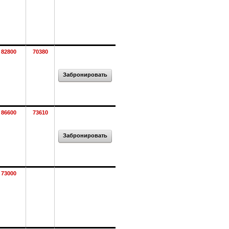
82800
70380
Забронировать
86600
73610
Забронировать
73000