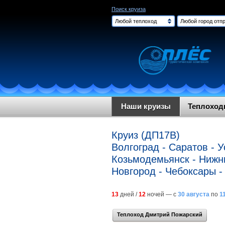
Поиск круиза
Любой теплоход
Любой город отпр
Наши круизы
Теплохо
Круиз (ДП17В)
Волгоград - Саратов - У
Козьмодемьянск - Нижни
Новгород - Чебоксары -
13
дней /
12
ночей — с
30 августа
по
1
Теплоход Дмитрий Пожарский