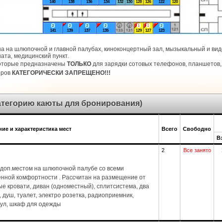
140
138
136
134
132
130
128
126
122
120
2
2
2
2
1
1
2
141
139
137
135
129
127
123
а на шлюпочной и главной палубах, киноконцертный зал, мызыкальный и виде
ата, медицинский пункт.
которые предназначены
ТОЛЬКО
для зарядки сотовых телефонов, планшетов, 
оров
КАТЕГОРИЧЕСКИ ЗАПРЕЩЕНО!!!
категорию каюты для бронирования)
ие и характеристика мест
Всего
Свободно
В
2
Все занято
доп.местом на шлюпочной палубе со всеми
енной комфортности . Рассчитан на размещение от
ые кровати, диван (одноместный), сплитсистема, два
1), душ, туалет, электро розетка, радиоприемник,
стул, шкаф для одежды