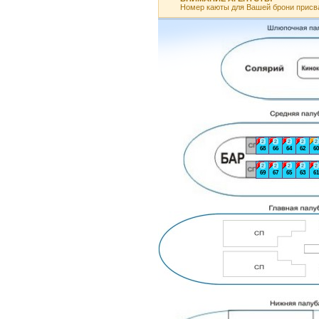
Номер каюты для Вашей брони присв
2
2
2
2
2
68
66
64
62
60
2
2
2
2
2
69
67
65
63
61