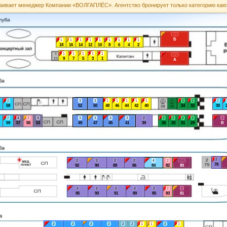
аивает менеджер Компании «ВОЛГАПЛЁС». Агентство бронирует только категорию каю
2+1
Б
1
1
1
1
1
1
1
1
1
18
16
14
12
10
8
6
4
2
1
1
1
1
1
2+1
9
7
5
3
1
А
2
3
3
1
1
1
1
1
2
2
2
58
52
50
48
46
44
42
40
34
32
30
2
4
2
4
3
3
3
3
2
2
2
2
2
2
59
57
55
53
49
47
45
41
39
35
33
31
29
В
2
2
2
2
2
4
2
2+1
78
92
90
88
86
84
82
80
2
2
2
2
2
2
2
95
93
91
89
85
83
81
2
2
2
2
2
2
1
1
2
1