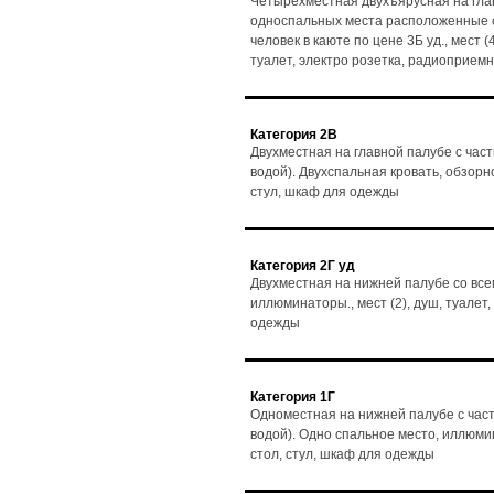
Четырехместная двухъярусная на гла
односпальных места расположенные о
человек в каюте по цене 3Б уд., мест (
туалет, электро розетка, радиоприемн
Категория 2В
Двухместная на главной палубе с час
водой). Двухспальная кровать, обзорно
стул, шкаф для одежды
Категория 2Г уд
Двухместная на нижней палубе со все
иллюминаторы., мест (2), душ, туалет,
одежды
Категория 1Г
Одноместная на нижней палубе с част
водой). Одно спальное место, иллюмин
стол, стул, шкаф для одежды