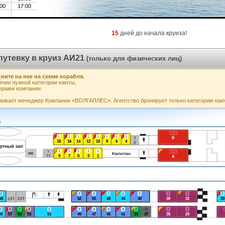
00
17:00
15
дней до начала круиза!
путевку в круиз АИ21
(только для физических лиц)
ните на нее на схеме корабля.
чии нужной категории каюты,
ерами компании.
аивает менеджер Компании «ВОЛГАПЛЁС». Агентство бронирует только категорию каю
2+1
1
1
1
1
1
1
1
1
Б
18
16
14
12
10
8
6
4
1
1
1
1
1
2+1
9
7
5
3
1
А
2
3
3
2
2
3
2
2
2
58
52
50
48
44
40
38
32
30
2
4
2
4
2
3
3
3
3
2
0
2
2
59
57
55
53
51
49
47
45
41
39
37
35
29