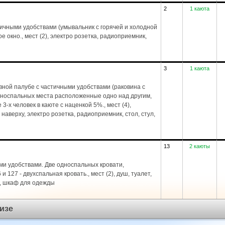
2
1 каюта
тичными удобствами (умывальник с горячей и холодной
е окно., мест (2), электро розетка, радиоприемник,
3
1 каюта
ной палубе с частичными удобствами (раковина с
дноспальных места расположенные одно над другим,
-х человек в каюте с наценкой 5%., мест (4),
 наверху, электро розетка, радиоприемник, стол, стул,
13
2 каюты
ми удобствами. Две односпальных кровати,
 127 - двухспальная кровать., мест (2), душ, туалет,
л, шкаф для одежды
изе