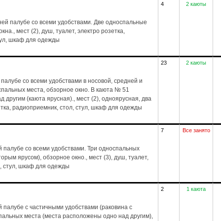
4
2 каюты
ей палубе со всеми удобствами. Две односпальные
на., мест (2), душ, туалет, электро розетка,
тул, шкаф для одежды
23
2 каюты
палубе со всеми удобствами в носовой, средней и
спальных места, обзорное окно. В каюта № 51
другим (каюта ярусная)., мест (2), одноярусная, два
зетка, радиоприемник, стол, стул, шкаф для одежды
7
Все занято
 палубе со всеми удобствами. Три односпальных
рым ярусом), обзорное окно., мест (3), душ, туалет,
, стул, шкаф для одежды
2
1 каюта
 палубе с частичными удобствами (раковина с
спальных места (места расположены одно над другим),