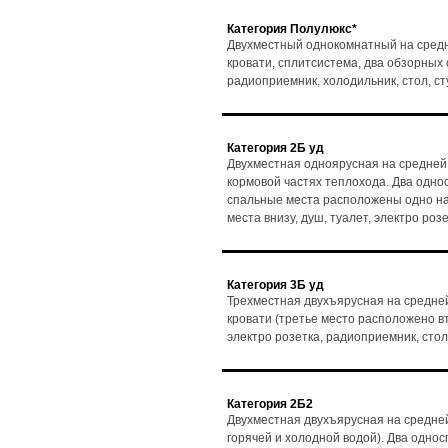
Категория Полулюкс*
Двухместный однокомнатный на средн
кровати, сплитсистема, два обзорных ок
радиоприемник, холодильник, стол, с
Категория 2Б уд
Двухместная одноярусная на средней 
кормовой частях теплохода. Два одно
спальные места расположены одно над 
места внизу, душ, туалет, электро ро
Категория 3Б уд
Трехместная двухъярусная на средней
кровати (третье место расположено вто
электро розетка, радиоприемник, стол
Категория 2Б2
Двухместная двухъярусная на средней
горячей и холодной водой). Два одно