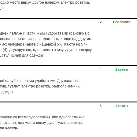
 одно место внизу, другое наверху, электро розетка,
ды
2
Все занято
дней палубе с частичными удобствами (раковина с
дноспальных места расположенные одно над другим,
3-х человек в каюте с наценкой 5%, Каюта № 57 -
(4), двухярусная, одно место внизу, другое наверху,
, стул, шкаф для одежды
4
2 каюты
ой палубе со всеми удобствами. Двухспальная
, душ, туалет, электро розетка, радиоприемник,
 одежды
8
4 каюты
палубе со всеми удобствами. Две односпальные
ноярусная, два места внизу, душ, туалет, электро
для одежды