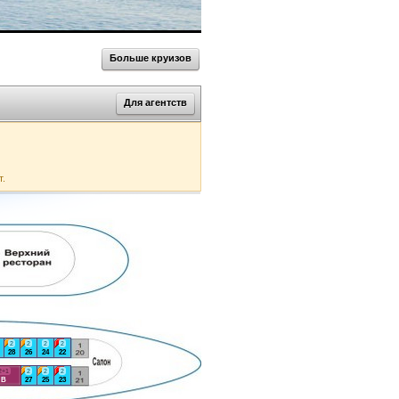
Больше круизов
Для агентств
т.
2
2
2
2
28
26
24
22
2+1
2
2
2
В
27
25
23