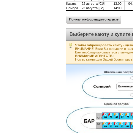
Казань
22 августа [Сб]
13:00
04:
Самара
23 августа [Вс]
14:00
Полная информация о круизе
Выберите каюту и купите 
Чтобы забронировать каюту - щелк
ВНИМАНИЕ! Если Вы не нашли в нали
Вам необходимо связаться с менедж
ВНИМАНИЕ АГЕНТСТВ!
Номер каюты для Вашей брони присв
2
2
2
2
2
68
66
64
62
60
2
2
2
2
2
69
67
65
63
61