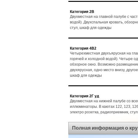
Категория 2В
Двухместная на главной палубе с час
водой). Двухспальная кровать, обзорно
стул, шкаф для одежды
Категория 4В2
Четырехместная двухъярусная на глав
горячей и холодной водой). Четыре о
обзорное окно. Возможно размещение 3
двухярусная, одно место внизу, другое
шкаф для одежды
Категория 2Г уд
Двухместная на нижней палубе со все
иллюминаторы. В каютах 122, 123, 126 и
электро розетка, радиоприемник, сту
Полная информация о кру