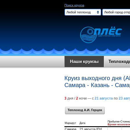
Поиск круиза
Любой теплоход
Любой город отпр
Наши круизы
Теплохо
Круиз выходного дня (А
Самара - Казань - Сама
3
дня /
2
ночи — с
21 августа
по
23 авг
Теплоход А.И. Герцен
Прибытие-Стоянк
Маршрут
Дата
Время московс
Самара
21 августа [Пт]