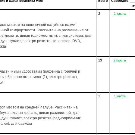
ие и характеристика мест
Всего
Свободно
В
2
1 каюта
доп.местом на шлюпочной палубе со всеми
енной комфортности . Рассчитан на размещение от
ые кровати, диван (одноместный), сплитсистема, два
), душ, туалет, электро розетка, телевизор, DVD,
дежды
13
2 каюты
частичными удобствами (раковина с горячей и
, обзорное окно., мест (1), электро розетка,
ды
1
1 каюта
оп.местом на средней палубе. Рассчитан на
Двухспальная кровать, диван раздвижной, два
1), душ, туалет, электро розетка, радиоприемник,
л, шкаф для одежды