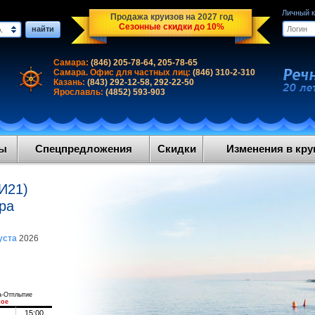
Личный 
Продажа круизов на 2027 год
Сезонные скидки до 10%
найти
.
Самара:
(846) 205-78-64, 205-78-65
Самара. Офис для частных лиц:
(846) 310-2-310
Казань:
(843) 292-12-58, 292-22-50
Ярославль:
(4852) 593-903
ды
Спецпредложения
Скидки
Изменения в круи
И21)
ра
уста
2026
а-Отплытие
кое
15:00