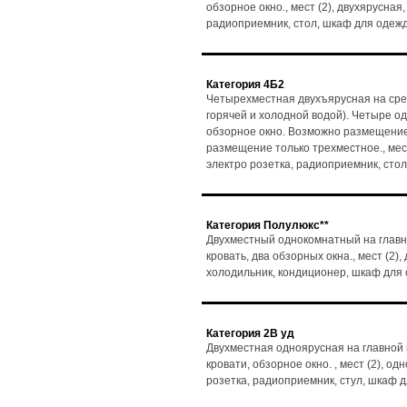
обзорное окно., мест (2), двухярусная,
радиоприемник, стол, шкаф для одеж
Категория 4Б2
Четырехместная двухъярусная на сре
горячей и холодной водой). Четыре о
обзорное окно. Возможно размещение 
размещение только трехместное., мест 
электро розетка, радиоприемник, стол
Категория Полулюкс**
Двухместный однокомнатный на главн
кровать, два обзорных окна., мест (2)
холодильник, кондиционер, шкаф для
Категория 2В уд
Двухместная одноярусная на главной 
кровати, обзорное окно. , мест (2), од
розетка, радиоприемник, стул, шкаф 