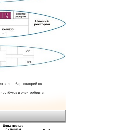
2
78
о салон, бар, солярий на
ноутбуков и электробритв.
Цена места с
питанием