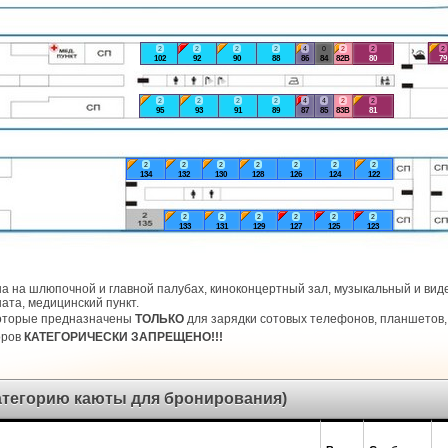
2
2
2
2
4
0
2
2
2
102
92
90
88
86
84
82В
80
79
2
2
2
2
4
4
2
2
95
93
91
89
87
85
83В
81
2
2
2
2
2
2
2
134
132
130
128
126
124
122
2
2
2
2
2
2
133
131
129
127
125
123
а на шлюпочной и главной палубах, киноконцертный зал, музыкальный и виде
ата, медицинский пункт.
которые предназначены
ТОЛЬКО
для зарядки сотовых телефонов, планшетов, 
оров
КАТЕГОРИЧЕСКИ ЗАПРЕЩЕНО!!!
категорию каюты для бронирования)