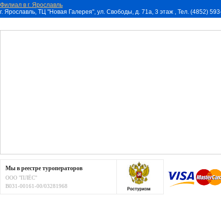
Филиал в г. Ярославль
г. Ярославль, ТЦ "Новая Галерея", ул. Свободы, д. 71a, 3 этаж , Тел. (4852) 59
Мы в реестре туроператоров
ООО "ПЛЁС"
В031-00161-00/03281968