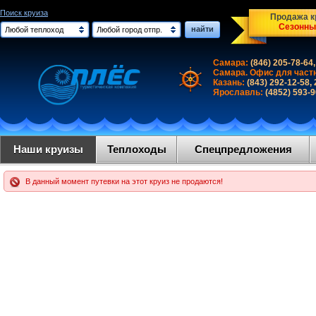
Поиск круиза
Продажа кр
Сезонны
найти
Любой теплоход
Любой город отпр.
Самара:
(846) 205-78-64,
Самара. Офис для част
Казань:
(843) 292-12-58,
Ярославль:
(4852) 593-
Наши круизы
Теплоходы
Спецпредложения
В данный момент путевки на этот круиз не продаются!