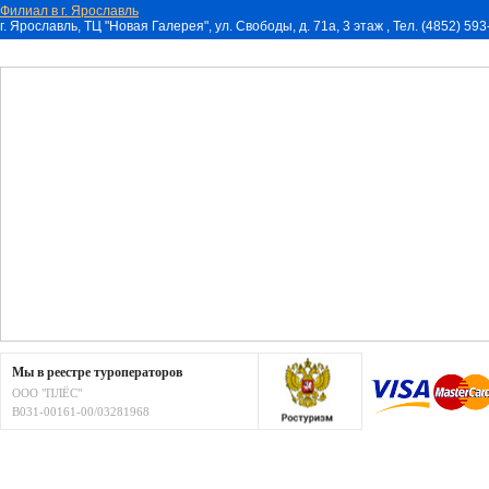
Филиал в г. Ярославль
г. Ярославль, ТЦ "Новая Галерея", ул. Свободы, д. 71a, 3 этаж , Тел. (4852) 59
Мы в реестре туроператоров
ООО "ПЛЁС"
В031-00161-00/03281968