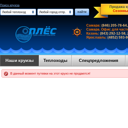
Поиск круиза
Продажа кр
Сезонны
найти
Любой теплоход
Любой город отпр.
Самара:
(846) 205-78-64,
Самара. Офис для част
Казань:
(843) 292-12-58,
Ярославль:
(4852) 593-
Наши круизы
Теплоходы
Спецпредложения
В данный момент путевки на этот круиз не продаются!