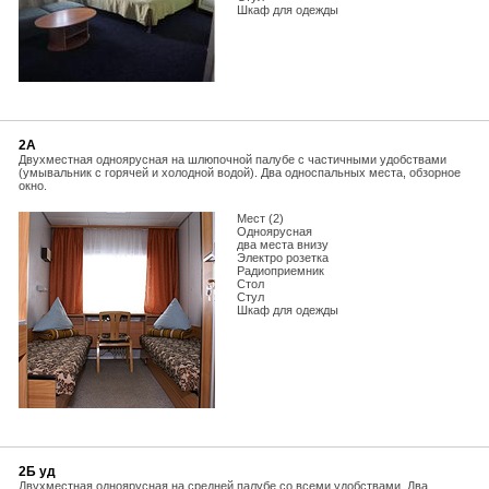
Шкаф для одежды
2А
Двухместная одноярусная на шлюпочной палубе с частичными удобствами
(умывальник с горячей и холодной водой). Два односпальных места, обзорное
окно.
Мест (2)
Одноярусная
два места внизу
Электро розетка
Радиоприемник
Стол
Стул
Шкаф для одежды
2Б уд
Двухместная одноярусная на средней палубе со всеми удобствами. Два