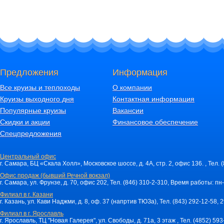
Где регистрация:
Порт отправления (причал), время начала регистрации и посадки указывает
Окончательное время отправления теплохода можно уточнить за день до 
Причалы:
Москва
: Северный речной вокзал (СРВ), метро «Речной вокзал», Ленинградс
Санкт Петербург
: причал "РЕЧНОЙ ВОКЗАЛ" Адрес: Проспект Обуховской о
Предложения
Информация
Как добраться: из метро "Пролетарская" направо, пешком пройти 1 останов
Речному вокзалу.
Все круизы и теплоходы
О компании
РЕКОМЕНДАЦИИ ПО ПРОЕЗДУ К РЕЧНОМУ ВОКЗАЛУ г. Санкт Петербург
Круизы выходного дня
Контактная информация
От Московского ж/д вокзала (станция метро "Маяковская") ехать до станци
Популярные круизы
Вакансии
НАПРАВО в сторону гостиницы "РЕЧНАЯ" и причалов теплоходов.
Скидки и акции
Финансовое обеспечение
От Финляндского жд вокзала (станция метро "Площадь Ленина") ехать до с
Спецпредложения
станции "Пролетарская".
От Ладожского жд вокзала (станция метро "Ладожская") ехать до станции "
Центральный офис
"Пролетарская".
г. Самара, БЦ «Скала Холл», Московское шоссе, д. 4А, стр. 2, офис 136. , Тел. 
Ярославль
: Волжская наб., д. 4
Офис продаж (бывший Речной вокзал)
Нижний Новгород
: площадь Маркина, д. 15 А.
г. Самара, ул. Фрунзе, д. 70, офис 202, Тел. (846) 310-2-310, Время работы: пн-
Самара
: ул. Максима Горького, д. 82 (причалы №№ 3, 4).
Филиал в г. Казани
г. Казань, ул. Кави Наджми, д. 8, оф. 37 (напртив ТЮЗа), Тел. (843) 292-12-58,
Казань
: ул. Девятаева, д. 1, метро «Площадь Тукая».
Филиал в г. Ярославль
г. Ярославль, ТЦ "Новая Галерея", ул. Свободы, д. 71a, 3 этаж , Тел. (4852) 59
Внимание!