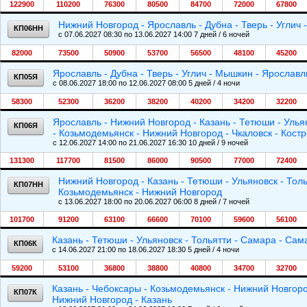
122900
110200
76300
80500
84700
72000
67800
Нижний Новгород - Ярославль - Дубна - Тверь - Углич
КП06НН
c 07.06.2027 08:30 по 13.06.2027 14:00 7 дней / 6 ночей
82000
73500
50900
53700
56500
48100
45200
Ярославль - Дубна - Тверь - Углич - Мышкин - Ярославл
КП05Я
c 08.06.2027 18:00 по 12.06.2027 08:00 5 дней / 4 ночи
58300
52300
36200
38200
40200
34200
32200
Ярославль - Нижний Новгород - Казань - Тетюши - Ульян
КП06Я
- Козьмодемьянск - Нижний Новгород - Чкаловск - Кост
c 12.06.2027 14:00 по 21.06.2027 16:30 10 дней / 9 ночей
131300
117700
81500
86000
90500
77000
72400
Нижний Новгород - Казань - Тетюши - Ульяновск - Толь
КП07НН
Козьмодемьянск - Нижний Новгород
c 13.06.2027 18:00 по 20.06.2027 06:00 8 дней / 7 ночей
101700
91200
63100
66600
70100
59600
56100
Казань - Тетюши - Ульяновск - Тольятти - Самара - Сама
КП06К
c 14.06.2027 21:00 по 18.06.2027 18:30 5 дней / 4 ночи
59200
53100
36800
38800
40800
34700
32700
Казань - Чебоксары - Козьмодемьянск - Нижний Новгоро
КП07К
Нижний Новгород - Казань