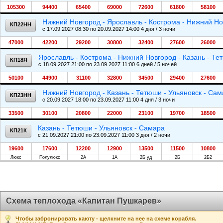
105300
94400
65400
69000
72600
61800
58100
Нижний Новгород - Ярославль - Кострома - Нижний Н
КП22НН
c 17.09.2027 08:30 по 20.09.2027 14:00 4 дня / 3 ночи
47000
42200
29200
30800
32400
27600
26000
Ярославль - Кострома - Нижний Новгород - Казань - Те
КП18Я
c 18.09.2027 21:00 по 23.09.2027 11:00 6 дней / 5 ночей
50100
44900
31100
32800
34500
29400
27600
Нижний Новгород - Казань - Тетюши - Ульяновск - Са
КП23НН
c 20.09.2027 18:00 по 23.09.2027 11:00 4 дня / 3 ночи
33500
30100
20800
22000
23100
19700
18500
Казань - Тетюши - Ульяновск - Самара
КП21К
c 21.09.2027 21:00 по 23.09.2027 11:00 3 дня / 2 ночи
19600
17600
12200
12900
13500
11500
10800
Люкс
Полулюкс
2А
1А
2Б уд
2Б
2Б2
Схема теплохода «Капитан Пушкарев»
Чтобы забронировать каюту - щелкните на нее на схеме корабля.