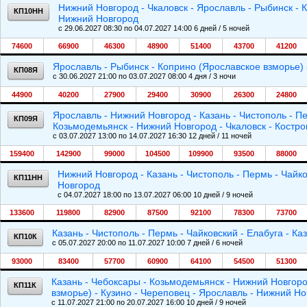
Нижний Новгород - Чкаловск - Ярославль - Рыбинск - 
КП10НН
Нижний Новгород
c 29.06.2027 08:30 по 04.07.2027 14:00 6 дней / 5 ночей
74600
66900
46300
48900
51400
43700
41200
Ярославль - Рыбинск - Коприно (Ярославское взморье) 
КП08Я
c 30.06.2027 21:00 по 03.07.2027 08:00 4 дня / 3 ночи
44900
40200
27900
29400
30900
26300
24800
Ярославль - Нижний Новгород - Казань - Чистополь - Пе
КП09Я
Козьмодемьянск - Нижний Новгород - Чкаловск - Костр
c 03.07.2027 13:00 по 14.07.2027 16:30 12 дней / 11 ночей
159400
142900
99000
104500
109900
93500
88000
Нижний Новгород - Казань - Чистополь - Пермь - Чайко
КП11НН
Новгород
c 04.07.2027 18:00 по 13.07.2027 06:00 10 дней / 9 ночей
133600
119800
82900
87500
92100
78300
73700
Казань - Чистополь - Пермь - Чайковский - Елабуга - Ка
КП10К
c 05.07.2027 20:00 по 11.07.2027 10:00 7 дней / 6 ночей
93000
83400
57700
60900
64100
54500
51300
Казань - Чебоксары - Козьмодемьянск - Нижний Новгоро
КП11К
взморье) - Кузино - Череповец - Ярославль - Нижний Но
c 11.07.2027 21:00 по 20.07.2027 16:00 10 дней / 9 ночей