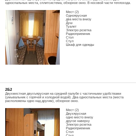
односпальных места, сплитсистема, обзорное окно. В носовой части теплохода.
Мест (2)
Одноярусная
два места внизу
Душ
Туалет
Электро розетка
Радиоприемник
Стол
Стул
Шкаф для одежды
2Б2
Двухместная двухъярусная на средней палубе с частичными удобствами
(умывальник с горячей и холодной водой). Два односпальных места (места
расположены одно над другим), обзорное окно.
Мест (2)
Двухярусная
одно место внизу
другое наверху
Электро розетка
Радиоприемник
Стол
Стул