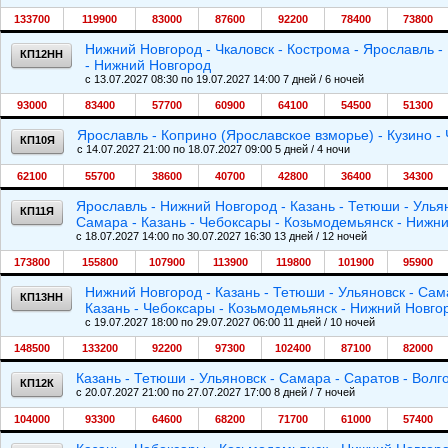
133700
119900
83000
87600
92200
78400
73800
Нижний Новгород - Чкаловск - Кострома - Ярославль -
КП12НН
- Нижний Новгород
c 13.07.2027 08:30 по 19.07.2027 14:00 7 дней / 6 ночей
93000
83400
57700
60900
64100
54500
51300
Ярославль - Коприно (Ярославское взморье) - Кузино -
КП10Я
c 14.07.2027 21:00 по 18.07.2027 09:00 5 дней / 4 ночи
62100
55700
38600
40700
42800
36400
34300
Ярославль - Нижний Новгород - Казань - Тетюши - Ульяно
КП11Я
Самара - Казань - Чебоксары - Козьмодемьянск - Нижни
c 18.07.2027 14:00 по 30.07.2027 16:30 13 дней / 12 ночей
173800
155800
107900
113900
119800
101900
95900
Нижний Новгород - Казань - Тетюши - Ульяновск - Сама
КП13НН
Казань - Чебоксары - Козьмодемьянск - Нижний Новго
c 19.07.2027 18:00 по 29.07.2027 06:00 11 дней / 10 ночей
148500
133200
92200
97300
102400
87100
82000
Казань - Тетюши - Ульяновск - Самара - Саратов - Волго
КП12К
c 20.07.2027 21:00 по 27.07.2027 17:00 8 дней / 7 ночей
104000
93300
64600
68200
71700
61000
57400