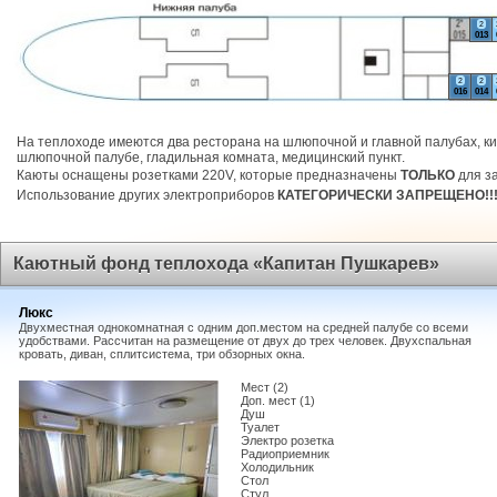
2
013
2
2
016
014
На теплоходе имеются два ресторана на шлюпочной и главной палубах, ки
шлюпочной палубе, гладильная комната, медицинский пункт.
Каюты оснащены розетками 220V, которые предназначены
ТОЛЬКО
для за
Использование других электроприборов
КАТЕГОРИЧЕСКИ ЗАПРЕЩЕНО!!
Каютный фонд теплохода «Капитан Пушкарев»
Люкс
Двухместная однокомнатная с одним доп.местом на средней палубе со всеми
удобствами. Рассчитан на размещение от двух до трех человек. Двухспальная
кровать, диван, сплитсистема, три обзорных окна.
Мест (2)
Доп. мест (1)
Душ
Туалет
Электро розетка
Радиоприемник
Холодильник
Стол
Стул