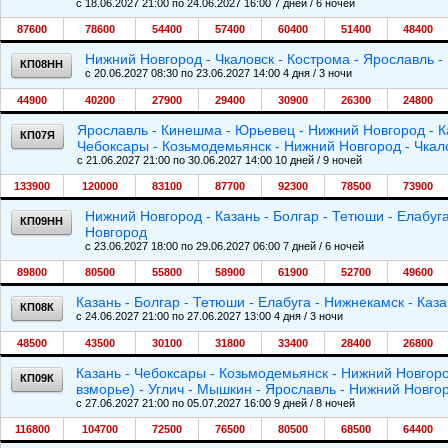
c 18.06.2027 21:00 по 24.06.2027 16:00 7 дней / 6 ночей
87600
78600
54400
57400
60400
51400
48400
Нижний Новгород - Чкаловск - Кострома - Ярославль 
КП08НН
c 20.06.2027 08:30 по 23.06.2027 14:00 4 дня / 3 ночи
44900
40200
27900
29400
30900
26300
24800
Ярославль - Кинешма - Юрьевец - Нижний Новгород - Каз
КП07Я
Чебоксары - Козьмодемьянск - Нижний Новгород - Чкал
c 21.06.2027 21:00 по 30.06.2027 14:00 10 дней / 9 ночей
133900
120000
83100
87700
92300
78500
73900
Нижний Новгород - Казань - Болгар - Тетюши - Елабуг
КП09НН
Новгород
c 23.06.2027 18:00 по 29.06.2027 06:00 7 дней / 6 ночей
89800
80500
55800
58900
61900
52700
49600
Казань - Болгар - Тетюши - Елабуга - Нижнекамск - Каз
КП08К
c 24.06.2027 21:00 по 27.06.2027 13:00 4 дня / 3 ночи
48500
43500
30100
31800
33400
28400
26800
Казань - Чебоксары - Козьмодемьянск - Нижний Новгоро
КП09К
взморье) - Углич - Мышкин - Ярославль - Нижний Новгор
c 27.06.2027 21:00 по 05.07.2027 16:00 9 дней / 8 ночей
116800
104700
72500
76500
80500
68500
64400