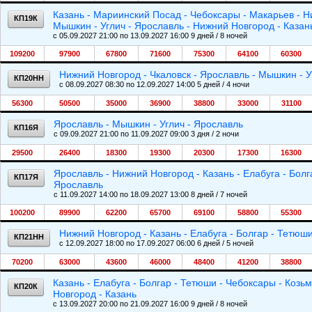
Казань - Мариинский Посад - Чебоксары - Макарьев - Н
КП19К
Мышкин - Углич - Ярославль - Нижний Новгород - Казан
c 05.09.2027 21:00 по 13.09.2027 16:00 9 дней / 8 ночей
109200
97900
67800
71600
75300
64100
60300
Нижний Новгород - Чкаловск - Ярославль - Мышкин - У
КП20НН
c 08.09.2027 08:30 по 12.09.2027 14:00 5 дней / 4 ночи
56300
50500
35000
36900
38800
33000
31100
Ярославль - Мышкин - Углич - Ярославль
КП16Я
c 09.09.2027 21:00 по 11.09.2027 09:00 3 дня / 2 ночи
29500
26400
18300
19300
20300
17300
16300
Ярославль - Нижний Новгород - Казань - Елабуга - Бол
КП17Я
Ярославль
c 11.09.2027 14:00 по 18.09.2027 13:00 8 дней / 7 ночей
100200
89900
62200
65700
69100
58800
55300
Нижний Новгород - Казань - Елабуга - Болгар - Тетюш
КП21НН
c 12.09.2027 18:00 по 17.09.2027 06:00 6 дней / 5 ночей
70200
63000
43600
46000
48400
41200
38800
Казань - Елабуга - Болгар - Тетюши - Чебоксары - Коз
КП20К
Новгород - Казань
c 13.09.2027 20:00 по 21.09.2027 16:00 9 дней / 8 ночей