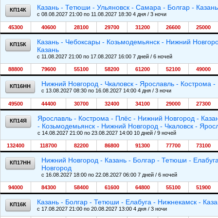
Казань - Тетюши - Ульяновск - Самара - Болгар - Казань
КП14К
c 08.08.2027 21:00 по 11.08.2027 18:30 4 дня / 3 ночи
45300
40600
28100
29700
31200
26600
25000
Казань - Чебоксары - Козьмодемьянск - Нижний Новгород
КП15К
Казань
c 11.08.2027 21:00 по 17.08.2027 16:00 7 дней / 6 ночей
88800
79600
55100
58200
61200
52100
49000
Нижний Новгород - Чкаловск - Ярославль - Кострома -
КП16НН
c 13.08.2027 08:30 по 16.08.2027 14:00 4 дня / 3 ночи
49500
44400
30700
32400
34100
29000
27300
Ярославль - Кострома - Плёс - Нижний Новгород - Казан
КП14Я
- Козьмодемьянск - Нижний Новгород - Чкаловск - Ярос
c 14.08.2027 21:00 по 23.08.2027 14:00 10 дней / 9 ночей
132400
118700
82200
86800
91300
77700
73100
Нижний Новгород - Казань - Болгар - Тетюши - Елабуг
КП17НН
Новгород
c 16.08.2027 18:00 по 22.08.2027 06:00 7 дней / 6 ночей
94000
84300
58400
61600
64800
55100
51900
Казань - Болгар - Тетюши - Елабуга - Нижнекамск - Каз
КП16К
c 17.08.2027 21:00 по 20.08.2027 13:00 4 дня / 3 ночи