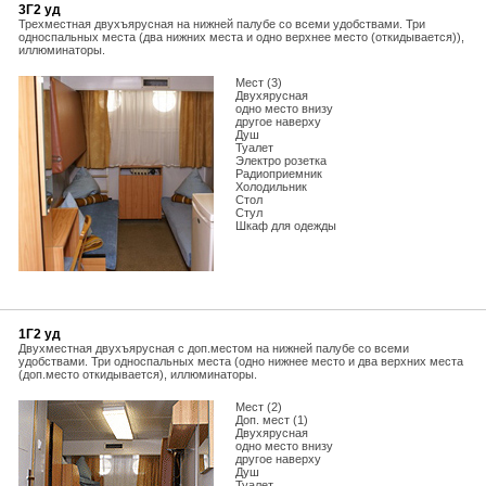
3Г2 уд
Трехместная двухъярусная на нижней палубе со всеми удобствами. Три
односпальных места (два нижних места и одно верхнее место (откидывается)),
иллюминаторы.
Мест (3)
Двухярусная
одно место внизу
другое наверху
Душ
Туалет
Электро розетка
Радиоприемник
Холодильник
Стол
Стул
Шкаф для одежды
1Г2 уд
Двухместная двухъярусная с доп.местом на нижней палубе со всеми
удобствами. Три односпальных места (одно нижнее место и два верхних места
(доп.место откидывается), иллюминаторы.
Мест (2)
Доп. мест (1)
Двухярусная
одно место внизу
другое наверху
Душ
Туалет