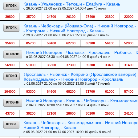
Казань - Ульяновск - Тетюши - Елабуга - Казань
КП03К
c 26.05.2027 21:00 по 29.05.2027 14:00 4 дня / 3 ночи
39800
35700
24700
26100
27400
23300
22000
Казань - Чебоксары (Йошкар-Ола) - Нижний Новгород - 
КП04К
- Кострома - Нижний Новгород - Казань
c 29.05.2027 21:00 по 05.06.2027 15:30 8 дней / 7 ночей
95600
85700
59400
62700
65900
56100
52800
Нижний Новгород - Чкаловск - Ярославль - Рыбинск - 
КП04НН
c 31.05.2027 08:30 по 04.06.2027 14:00 5 дней / 4 ночи
56900
51000
35300
37300
39200
33400
31400
Ярославль - Рыбинск - Коприно (Ярославское взморье) 
КП04Я
Козьмодемьянск - Нижний Новгород - Ярославль
c 01.06.2027 21:00 по 08.06.2027 13:00 8 дней / 7 ночей
104000
93300
64600
68200
71700
61000
57400
Нижний Новгород - Казань - Чебоксары - Козьмодемья
КП05НН
c 04.06.2027 18:00 по 07.06.2027 06:00 4 дня / 3 ночи
43700
39200
27100
28600
30100
25600
24100
Казань - Чебоксары - Козьмодемьянск - Нижний Новгород
КП05К
Нижний Новгород - Казань
c 05.06.2027 21:00 по 14.06.2027 16:00 10 дней / 9 ночей