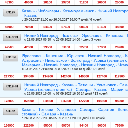
45300
40600
28100
29700
31200
26600
25000
Казань - Чебоксары - Козьмодемьянск - Нижний Новгоро
КП17К
- Казань
c 20.08.2027 21:00 по 26.08.2027 16:00 7 дней / 6 ночей
87900
78800
54600
57600
60600
51600
48500
Нижний Новгород - Чкаловск - Ярославль - Кинешма -
КП18НН
c 22.08.2027 08:30 по 25.08.2027 14:00 4 дня / 3 ночи
47500
42600
29500
31100
32700
27800
26200
Ярославль - Кинешма - Юрьевец - Нижний Новгород - Ка
КП15Я
Астрахань - Никольское - Волгоград - Усовка (зеленая 
Макарьев - Нижний Новгород - Нижний Новгород - Чкал
c 23.08.2027 21:00 по 09.09.2027 14:00 18 дней / 17 ночей
217300
194800
134900
142400
149800
127400
119900
Нижний Новгород - Казань - Тетюши - Ульяновск - Сама
КП19НН
Усовка (зеленая стоянка) - Самара - Казань - Мариин
c 25.08.2027 18:00 по 07.09.2027 16:30 14 дней / 13 ночей
178000
159600
110500
116600
122700
104300
98200
Казань - Тетюши - Ульяновск - Самара - Саратов - Волго
КП18К
стоянка) - Самара - Казань
c 26.08.2027 21:00 по 05.09.2027 17:00 11 дней / 10 ночей
136900
122800
85000
89700
94400
80300
75600