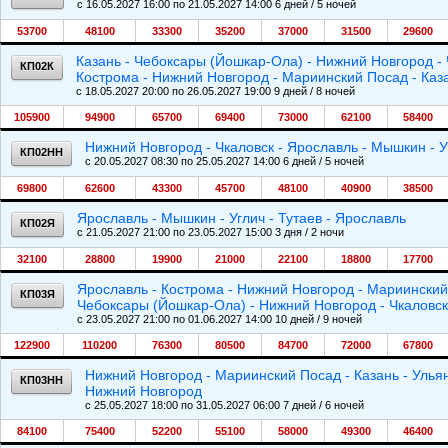
c 16.05.2027 16:00 по 21.05.2027 14:00 6 дней / 5 ночей
53700
48100
33300
35200
37000
31500
29600
Казань - Чебоксары (Йошкар-Ола) - Нижний Новгород - Ч
КП02К
Кострома - Нижний Новгород - Мариинский Посад - Каз
c 18.05.2027 20:00 по 26.05.2027 19:00 9 дней / 8 ночей
105900
94900
65700
69400
73000
62100
58400
Нижний Новгород - Чкаловск - Ярославль - Мышкин - У
КП02НН
c 20.05.2027 08:30 по 25.05.2027 14:00 6 дней / 5 ночей
69800
62600
43300
45700
48100
40900
38500
Ярославль - Мышкин - Углич - Тутаев - Ярославль
КП02Я
c 21.05.2027 21:00 по 23.05.2027 15:00 3 дня / 2 ночи
32100
28800
19900
21000
22100
18800
17700
Ярославль - Кострома - Нижний Новгород - Мариинский П
КП03Я
Чебоксары (Йошкар-Ола) - Нижний Новгород - Чкаловск
c 23.05.2027 21:00 по 01.06.2027 14:00 10 дней / 9 ночей
122900
110200
76300
80500
84700
72000
67800
Нижний Новгород - Мариинский Посад - Казань - Ульян
КП03НН
Нижний Новгород
c 25.05.2027 18:00 по 31.05.2027 06:00 7 дней / 6 ночей
84100
75400
52200
55100
58000
49300
46400