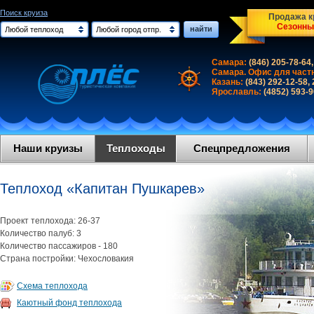
Поиск круиза
Продажа кр
Сезонны
найти
Любой теплоход
Любой город отпр.
Самара:
(846) 205-78-64,
Самара. Офис для част
Казань:
(843) 292-12-58,
Ярославль:
(4852) 593-
Наши круизы
Теплоходы
Спецпредложения
Теплоход «Капитан Пушкарев»
Проект теплохода: 26-37
Количество палуб: 3
Количество пассажиров - 180
Страна постройки: Чехословакия
Схема теплохода
Каютный фонд теплохода