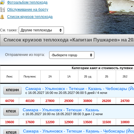
Фотоальбом теплохода
Обслуживание на борту
Список круизов теплохода
См. также:
Другие теплоходы
Список круизов теплохода «Капитан Пушкарев» на 20
Отправление из порта:
-Выберете город-
Категории кают и стоимость путевки 
Люкс
Полулюкс
2А
1А
2Б уд
2Б
2Б2
Самара - Ульяновск - Тетюши - Казань - Чебоксары (
КП01НН
c 16.05.2027 16:00 по 20.05.2027 06:00 5 дней / 4 ночи
44700
40100
27800
29300
30800
26200
24700
Самара - Ульяновск - Тетюши - Казань
КП01К
c 16.05.2027 16:00 по 18.05.2027 08:00 3 дня / 2 ночи
19600
17600
12200
12900
13500
11500
10800
Самара - Ульяновск - Тетюши - Казань - Чебоксары (Йо
КП01Я