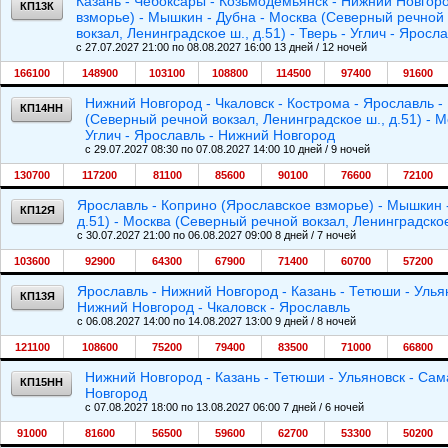
Казань - Чебоксары - Козьмодемьянск - Нижний Новгоро
КП13К
взморье) - Мышкин - Дубна - Москва (Северный речной 
вокзал, Ленинградское ш., д.51) - Тверь - Углич - Ярос
c 27.07.2027 21:00 по 08.08.2027 16:00 13 дней / 12 ночей
166100
148900
103100
108800
114500
97400
91600
Нижний Новгород - Чкаловск - Кострома - Ярославль -
КП14НН
(Северный речной вокзал, Ленинградское ш., д.51) - М
Углич - Ярославль - Нижний Новгород
c 29.07.2027 08:30 по 07.08.2027 14:00 10 дней / 9 ночей
130700
117200
81100
85600
90100
76600
72100
Ярославль - Коприно (Ярославское взморье) - Мышкин -
КП12Я
д.51) - Москва (Северный речной вокзал, Ленинградское 
c 30.07.2027 21:00 по 06.08.2027 09:00 8 дней / 7 ночей
103600
92900
64300
67900
71400
60700
57200
Ярославль - Нижний Новгород - Казань - Тетюши - Ульян
КП13Я
Нижний Новгород - Чкаловск - Ярославль
c 06.08.2027 14:00 по 14.08.2027 13:00 9 дней / 8 ночей
121100
108600
75200
79400
83500
71000
66800
Нижний Новгород - Казань - Тетюши - Ульяновск - Сам
КП15НН
Новгород
c 07.08.2027 18:00 по 13.08.2027 06:00 7 дней / 6 ночей
91000
81600
56500
59600
62700
53300
50200