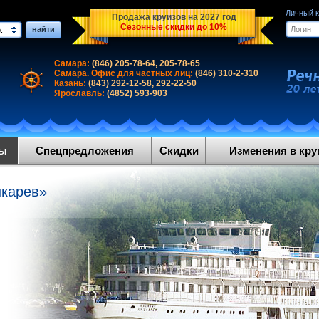
Личный 
Продажа круизов на 2027 год
Сезонные скидки до 10%
найти
.
Самара:
(846) 205-78-64, 205-78-65
Самара. Офис для частных лиц:
(846) 310-2-310
Казань:
(843) 292-12-58, 292-22-50
Ярославль:
(4852) 593-903
ды
Спецпредложения
Скидки
Изменения в круи
шкарев»