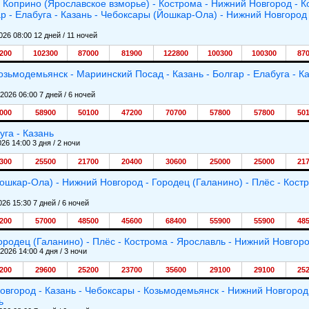
- Коприно (Ярославское взморье) - Кострома - Нижний Новгород - 
ар - Елабуга - Казань - Чебоксары (Йошкар-Ола) - Нижний Новгород 
026 08:00 12 дней / 11 ночей
200
102300
87000
81900
122800
100300
100300
87
озьмодемьянск - Мариинский Посад - Казань - Болгар - Елабуга - К
.2026 06:00 7 дней / 6 ночей
000
58900
50100
47200
70700
57800
57800
50
уга - Казань
026 14:00 3 дня / 2 ночи
300
25500
21700
20400
30600
25000
25000
21
ошкар-Ола) - Нижний Новгород - Городец (Галанино) - Плёс - Кост
026 15:30 7 дней / 6 ночей
200
57000
48500
45600
68400
55900
55900
48
ородец (Галанино) - Плёс - Кострома - Ярославль - Нижний Новгор
.2026 14:00 4 дня / 3 ночи
200
29600
25200
23700
35600
29100
29100
25
овгород - Казань - Чебоксары - Козьмодемьянск - Нижний Новгород
ь