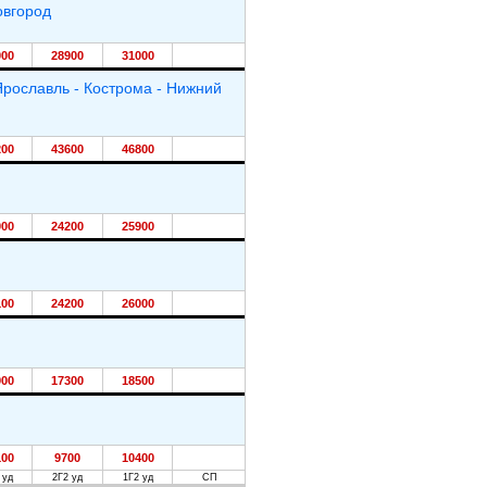
овгород
000
28900
31000
Ярославль - Кострома - Нижний
200
43600
46800
000
24200
25900
100
24200
26000
900
17300
18500
100
9700
10400
 уд
2Г2 уд
1Г2 уд
СП