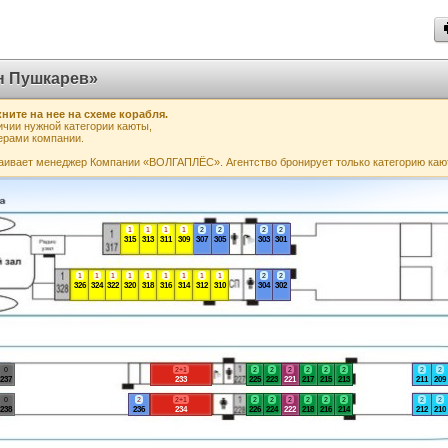
н Пушкарев»
ните на нее на схеме корабля.
чии нужной категории каюты,
ерами компании.
аивает менеджер Компании «ВОЛГАПЛЁС». Агентство бронирует только категорию каю
1
1
1
1
2
2
2
2
315
313
311
309
307
305
303
301
1
1
1
1
1
1
1
1
1
2
2
326
324
322
320
318
316
314
312
310
304
302
0
2+1
2
2
2
2
2
2
2
2
237
233
225
223
221
217
215
213
211
209
0
2
2+1
2
2
2
2
2
2
2
2
238
236
234
226
224
222
218
216
214
212
210