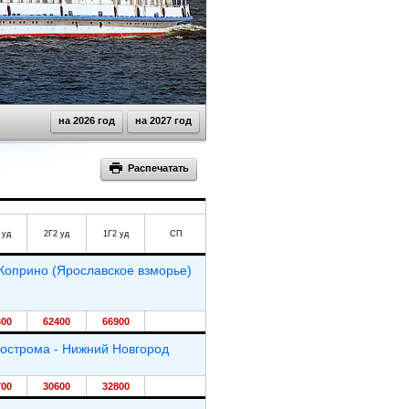
на 2026 год
на 2027 год
Распечатать
 уд
2Г2 уд
1Г2 уд
СП
 Коприно (Ярославское взморье)
600
62400
66900
 Кострома - Нижний Новгород
700
30600
32800