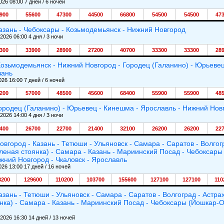
026 08:00 7 дней / 6 ночей
900
55600
47300
44500
66800
54500
54500
47
азань - Чебоксары - Козьмодемьянск - Нижний Новгород
.2026 06:00 4 дня / 3 ночи
300
33900
28900
27200
40700
33300
33300
28
Козьмодемьянск - Нижний Новгород - Городец (Галанино) - Юрьевец
зань
026 16:00 7 дней / 6 ночей
200
57000
48500
45600
68400
55900
55900
48
ородец (Галанино) - Юрьевец - Кинешма - Ярославль - Нижний Нов
.2026 14:00 4 дня / 3 ночи
400
26700
22700
21400
32100
26200
26200
22
вгород - Казань - Тетюши - Ульяновск - Самара - Саратов - Волгогр
еленая стоянка) - Самара - Казань - Мариинский Посад - Чебоксары
жний Новгород - Чкаловск - Ярославль
026 13:00 17 дней / 16 ночей
3200
129600
110200
103700
155600
127100
127100
110
зань - Тетюши - Ульяновск - Самара - Саратов - Волгоград - Астрах
янка) - Самара - Казань - Мариинский Посад - Чебоксары (Йошкар-О
.2026 16:30 14 дней / 13 ночей