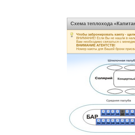
Схема теплохода «Капита
Чтобы забронировать каюту - щелк
ВНИМАНИЕ! Если Вы не нашли в нали
Вам необходимо связаться с менедж
ВНИМАНИЕ АГЕНТСТВ!
Номер каюты для Вашей брони присв
2
2
2
2
0
2
2
251
249
247
245
243
241
239
2
2
2
2
2
2
2
2
254
252
250
248
246
244
242
240