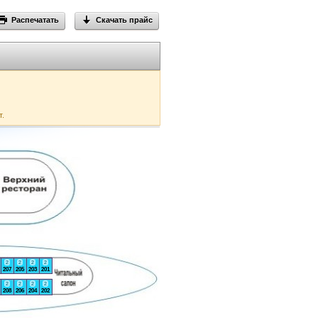
Распечатать
Скачать прайс
т.
2
2
2
2
207
205
203
201
2
2
2
2
208
206
204
202