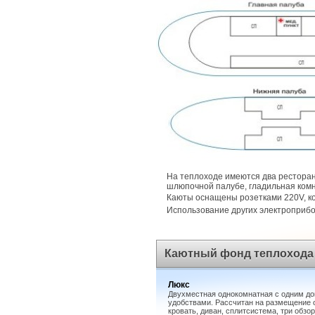
На теплоходе имеются два ресторан
шлюпочной палубе, гладильная комн
Каюты оснащены розетками 220V, 
Использование других электроприб
Каютный фонд теплохода
Люкс
Двухместная однокомнатная с одним до
удобствами. Рассчитан на размещение о
кровать, диван, сплитсистема, три обзо