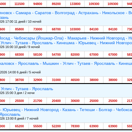
6000
111500
94800
89200
133800
109300
109300
94
яновск - Самара - Саратов - Волгоград - Астрахань - Никольское - В
азань
026 17:00 11 дней / 10 ночей
600
85800
73000
68700
103000
84100
84100
73
осад - Чебоксары (Йошкар-Ола) - Макарьев - Нижний Новгород - Н
Углич - Тутаев - Ярославль - Кинешма - Юрьевец - Нижний Новгоро
026 16:00 10 дней / 9 ночей
900
68300
58100
54700
82000
67000
67000
58
каловск - Ярославль - Мышкин - Углич - Тутаев - Ярославль - Кине
.2026 14:00 6 дней / 5 ночей
800
38700
32900
31000
46500
38000
38000
32
Углич - Тутаев - Ярославль
026 15:00 3 дня / 2 ночи
300
25500
21700
20400
30600
25000
25000
21
- Юрьевец - Нижний Новгород - Казань - Тетюши - Болгар - Чебокс
 Ярославль
026 13:00 8 дней / 7 ночей
000
65200
55500
52200
78300
63900
63900
55