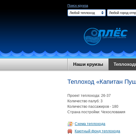
Поиск круиза
Любой теплоход
Любой город отпр
Наши круизы
Теплохо
Теплоход «Капитан Пу
Проект теплохода: 26-37
Количество палуб: 3
Количество пассажиров - 180
Страна постройки: Чехословакия
Схема теплохода
Каютный фонд теплохода