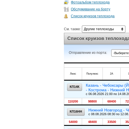
Фотоальбом теплохода
Обслуживание на борту
Список круизов теплохода
См. также:
Другие теплоходы
Список круизов теплохода
Отправление из порта:
-Выберете
Люкс
Полулюкс
2А
Казань - Чебоксары (Й
КП14К
- Кострома - Нижний Н
c 06.08.2026 21:00 по 14.08.2
110200
98800
68400
72
Нижний Новгород - Ч
КП16НН
c 08.08.2026 08:30 по 12.08
54000
48400
33500
35