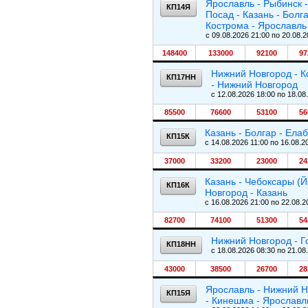
Ярославль - Рыбинск 
КП14Я
Посад - Казань - Болг
Кострома - Ярославль
c 09.08.2026 21:00 по 20.08.2
148400
133000
92100
97
Нижний Новгород - К
КП17НН
- Нижний Новгород
c 12.08.2026 18:00 по 18.08
85500
76600
53100
56
Казань - Болгар - Елаб
КП15К
c 14.08.2026 11:00 по 16.08.2
37000
33200
23000
24
Казань - Чебоксары (Й
КП16К
Новгород - Казань
c 16.08.2026 21:00 по 22.08.2
82700
74100
51300
54
Нижний Новгород - Г
КП18НН
c 18.08.2026 08:30 по 21.08
43000
38500
26700
28
Ярославль - Нижний Н
КП15Я
- Кинешма - Ярославл