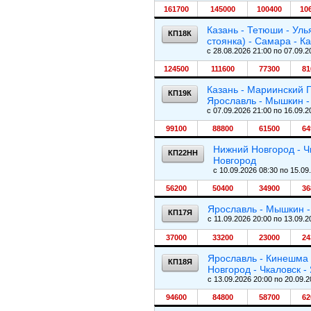
161700
145000
100400
10
Казань - Тетюши - Уль
КП18К
стоянка) - Самара - К
c 28.08.2026 21:00 по 07.09.2
124500
111600
77300
81
Казань - Мариинский П
КП19К
Ярославль - Мышкин - 
c 07.09.2026 21:00 по 16.09.2
99100
88800
61500
64
Нижний Новгород - Ч
КП22НН
Новгород
c 10.09.2026 08:30 по 15.09
56200
50400
34900
36
Ярославль - Мышкин - 
КП17Я
c 11.09.2026 20:00 по 13.09.2
37000
33200
23000
24
Ярославль - Кинешма 
КП18Я
Новгород - Чкаловск -
c 13.09.2026 20:00 по 20.09.2
94600
84800
58700
62