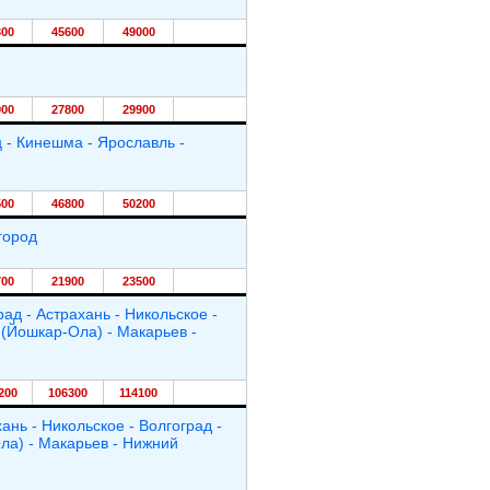
300
45600
49000
900
27800
29900
 - Кинешма - Ярославль -
500
46800
50200
город
700
21900
23500
ад - Астрахань - Никольское -
 (Йошкар-Ола) - Макарьев -
200
106300
114100
ань - Никольское - Волгоград -
ла) - Макарьев - Нижний