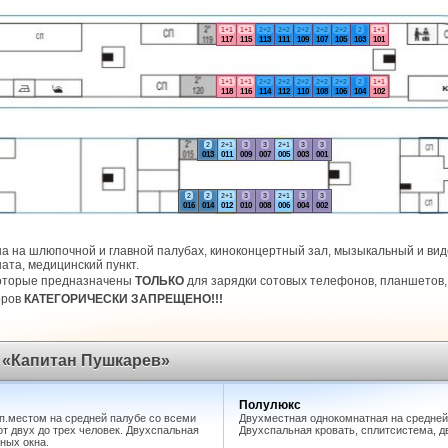
1+1
1+1
2+2
2+2
2+2
2+2
2+2
2
1+1
117
115
113
111
109
107
105
103
101
1+1
1+1
2+2
2+2
2+2
2+2
2+2
2
1+1
118
116
114
112
110
108
106
104
102
2
2+1
3
3
2+1
3
3
013
011
009
007
005
003
001
2
2
2+1
3
3
2+1
3
3
016
014
012
010
008
006
004
002
а на шлюпочной и главной палубах, киноконцертный зал, мызыкальный и виде
ата, медицинский пункт.
которые предназначены
ТОЛЬКО
для зарядки сотовых телефонов, планшетов, 
оров
КАТЕГОРИЧЕСКИ ЗАПРЕЩЕНО!!!
 «Капитан Пушкарев»
Полулюкс
п.местом на средней палубе со всеми
Двухместная однокомнатная на средней
т двух до трех человек. Двухспальная
Двухспальная кровать, сплитсистема, д
рных окна.