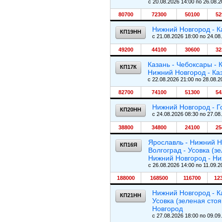
c 20.08.2026 14:00 по 26.08.2
80700
72300
50100
52
Нижний Новгород - К
КП19НН
c 21.08.2026 18:00 по 24.08
49200
44100
30600
32
Казань - Чебоксары - 
КП17К
Нижний Новгород - Ка
c 22.08.2026 21:00 по 28.08.2
82700
74100
51300
54
Нижний Новгород - Г
КП20НН
c 24.08.2026 08:30 по 27.08
38800
34800
24100
25
Ярославль - Нижний Но
КП16Я
Волгоград - Усовка (з
Нижний Новгород - Ни
c 26.08.2026 14:00 по 11.09.2
188000
168500
116700
12
Нижний Новгород - Ка
КП21НН
Усовка (зеленая сто
Новгород
c 27.08.2026 18:00 по 09.09