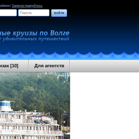
кабинет
Зарегистрируйтесь
войти
зах [10]
Для агентств