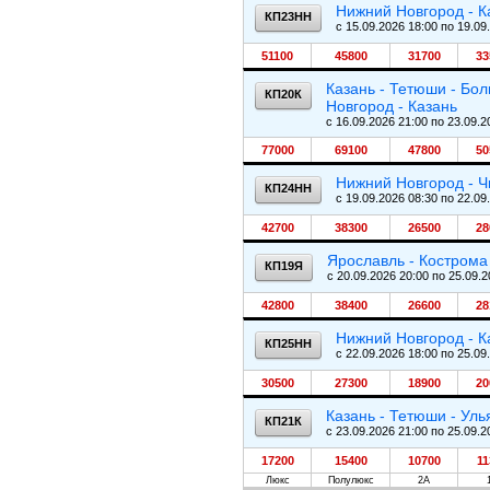
Нижний Новгород - К
КП23НН
c 15.09.2026 18:00 по 19.09
51100
45800
31700
33
Казань - Тетюши - Бол
КП20К
Новгород - Казань
c 16.09.2026 21:00 по 23.09.2
77000
69100
47800
50
Нижний Новгород - Ч
КП24НН
c 19.09.2026 08:30 по 22.09
42700
38300
26500
28
Ярославль - Кострома 
КП19Я
c 20.09.2026 20:00 по 25.09.2
42800
38400
26600
28
Нижний Новгород - К
КП25НН
c 22.09.2026 18:00 по 25.09.
30500
27300
18900
20
Казань - Тетюши - Уль
КП21К
c 23.09.2026 21:00 по 25.09.2
17200
15400
10700
11
Люкс
Полулюкс
2А