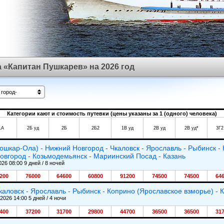
 «Капитан Пушкарев» на 2026 год
 город-
Категории кают и стоимость путевки (цены указаны за 1 (одного) человека)
1А
2Б уд
2Б
2Б2
1В уд
2В уд
2В уд*
3Г2
ошкар-Ола) - Нижний Новгород - Чкаловск - Ярославль - Рыбинск -
овгород - Козьмодемьянск - Мариинский Посад - Казань
026 08:00 9 дней / 8 ночей
200
76000
64600
60800
91200
74500
74500
64
каловск - Ярославль - Рыбинск - Коприно (Ярославское взморье) -
.2026 14:00 5 дней / 4 ночи
400
37200
31700
29800
44700
36500
36500
31