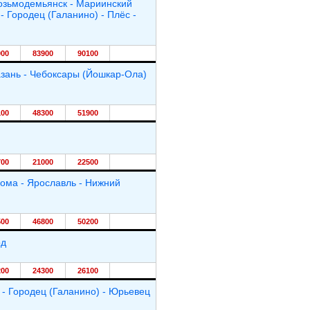
Козьмодемьянск - Мариинский
- Городец (Галанино) - Плёс -
000
83900
90100
азань - Чебоксары (Йошкар-Ола)
100
48300
51900
700
21000
22500
рома - Ярославль - Нижний
500
46800
50200
од
200
24300
26100
 - Городец (Галанино) - Юрьевец