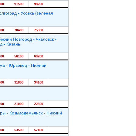
800
91500
98200
олгоград - Усовка (зеленая
000
70400
75600
ижний Новгород - Чкаловск -
д - Казань
100
56100
60200
шма - Юрьевец - Нижний
900
31800
34100
700
21000
22500
ары - Козьмодемьянск - Нижний
500
53500
57400