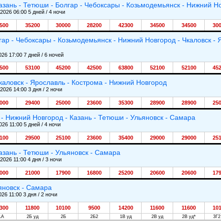
азань - Тетюши - Болгар - Чебоксары - Козьмодемьянск - Нижний Н
.2026 06:00 5 дней / 4 ночи
500
35200
30000
28200
42300
34500
34500
30
гар - Чебоксары - Козьмодемьянск - Нижний Новгород - Чкаловск - 
026 17:00 7 дней / 6 ночей
500
53100
45200
42500
63800
52100
52100
45
каловск - Ярославль - Кострома - Нижний Новгород
.2026 14:00 3 дня / 2 ночи
000
29400
25000
23600
35300
28900
28900
25
- Нижний Новгород - Казань - Тетюши - Ульяновск - Самара
026 11:00 5 дней / 4 ночи
100
29500
25100
23600
35400
29000
29000
25
азань - Тетюши - Ульяновск - Самара
2026 11:00 4 дня / 3 ночи
000
21000
17900
16800
25200
20600
20600
17
яновск - Самара
026 11:00 3 дня / 2 ночи
300
11800
10100
9500
14200
11600
11600
10
1А
2Б уд
2Б
2Б2
1В уд
2В уд
2В уд*
3Г2