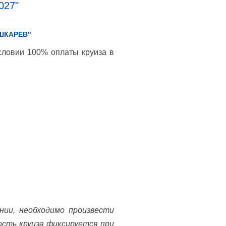
027"
ШКАРЕВ"
словии 100% оплаты круиза в
нии, необходимо произвести
ость круиза фиксируется при