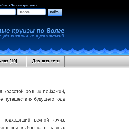
кабинет
Зарегистрируйтесь
войти
зах [10]
Для агентств
я красотой речных пейзажей,
ие путешествия будущего года
 подходящий речной круиз.
 большой выбор кают разных