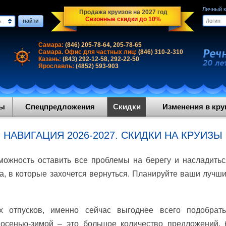
Личный 
Продажа круизов на 2027 год
Сезонные скидки до 10%
найти
.
Самара:
(846) 205-78-64, 205-78-65
Самара. Офис для частных лиц:
(846) 310-2-310
Казань:
(843) 292-12-58, 292-22-50
Ярославль:
(4852) 593-903
ды
Спецпредложения
Скидки
Изменения в круи
НАВИГАЦИЯ 2026-2027. СКИДКИ НА КРУИЗЫ
можность оставить все проблемы на берегу и насладитьс
а, в которые захочется вернуться. Планируйте ваши лучш
х отпусков, именно сейчас выгоднее всего подобрать
 осенью-зимой – это большое количество предложений,