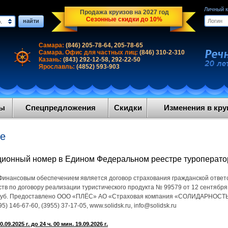
Личный 
Продажа круизов на 2027 год
Сезонные скидки до 10%
найти
.
Самара:
(846) 205-78-64, 205-78-65
Самара. Офис для частных лиц:
(846) 310-2-310
Казань:
(843) 292-12-58, 292-22-50
Ярославль:
(4852) 593-903
ды
Спецпредложения
Скидки
Изменения в круи
ие
ционный номер в Едином Федеральном реестре туроперат
Финансовым обеспечением является договор страхования гражданской ответ
в по договору реализации туристического продукта № 99579 от 12 сентября
 руб. Предоставлено ООО «ПЛЁС» АО «Страховая компания «СОЛИДАРНОСТЬ»,
5) 146-67-60, (3955) 37-17-05, www.solidsk.ru, info@solidsk.ru
09.2025 г. до 24 ч. 00 мин. 19.09.2026 г.