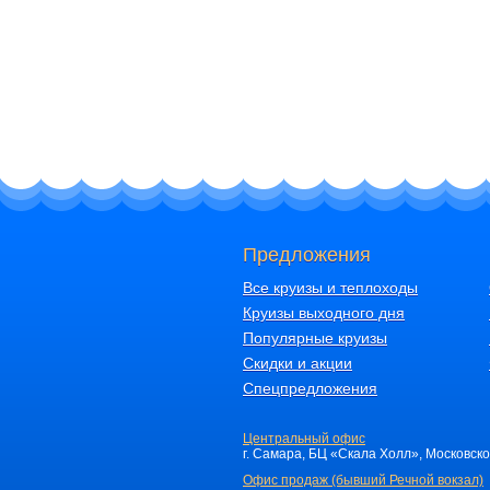
Предложения
Все круизы и теплоходы
Круизы выходного дня
Популярные круизы
Скидки и акции
Спецпредложения
Центральный офис
г. Самара, БЦ «Скала Холл», Московское 
Офис продаж (бывший Речной вокзал)