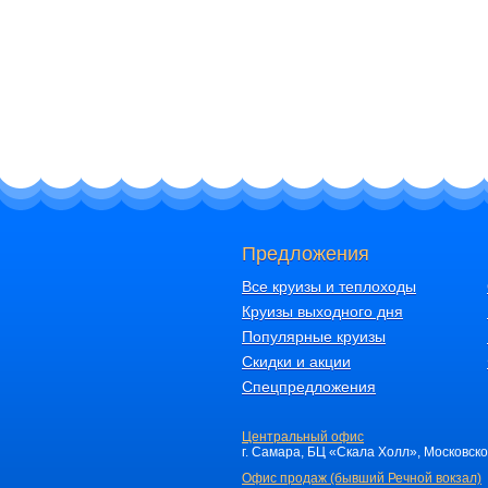
Предложения
Все круизы и теплоходы
Круизы выходного дня
Популярные круизы
Скидки и акции
Спецпредложения
Центральный офис
г. Самара, БЦ «Скала Холл», Московское 
Офис продаж (бывший Речной вокзал)