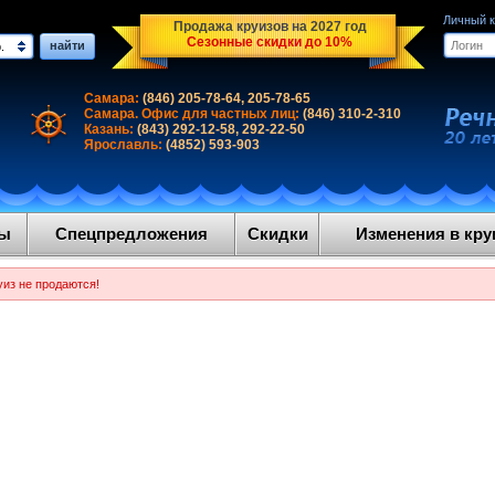
Личный 
Продажа круизов на 2027 год
Сезонные скидки до 10%
найти
.
Самара:
(846) 205-78-64, 205-78-65
Самара. Офис для частных лиц:
(846) 310-2-310
Казань:
(843) 292-12-58, 292-22-50
Ярославль:
(4852) 593-903
ды
Спецпредложения
Скидки
Изменения в круи
уиз не продаются!