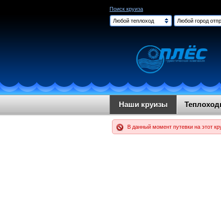
Поиск круиза
Любой теплоход
Любой город отпр
Наши круизы
Теплохо
В данный момент путевки на этот кр