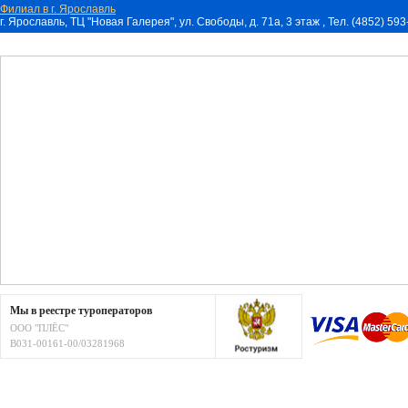
Филиал в г. Ярославль
г. Ярославль, ТЦ "Новая Галерея", ул. Свободы, д. 71a, 3 этаж , Тел. (4852) 59
Мы в реестре туроператоров
ООО "ПЛЁС"
В031-00161-00/03281968