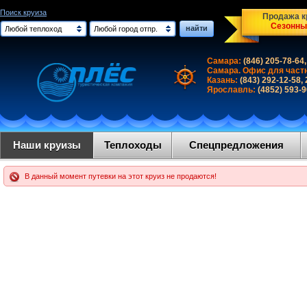
Поиск круиза
Продажа кр
Сезонны
найти
Любой теплоход
Любой город отпр.
Самара:
(846) 205-78-64,
Самара. Офис для част
Казань:
(843) 292-12-58,
Ярославль:
(4852) 593-
Наши круизы
Теплоходы
Спецпредложения
В данный момент путевки на этот круиз не продаются!