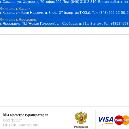
г. Самара, ул. Фрунзе, д. 70, офис 202, Тел. (846) 310-2-310, Время работы: пн-
Филиал в г. Казани
г. Казань, ул. Кави Наджми, д. 8, оф. 37 (напртив ТЮЗа), Тел. (843) 292-12-58,
Филиал в г. Ярославль
г. Ярославль, ТЦ "Новая Галерея", ул. Свободы, д. 71a, 3 этаж , Тел. (4852) 59
Мы в реестре туроператоров
ООО "ПЛЁС"
В031-00161-00/03281968