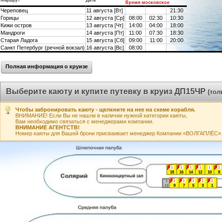
Маршрут
Дата
Время московское
Череповец
11 августа [Вт]
21:30
Горицы
12 августа [Ср]
08:00
02:30
10:30
Кижи остров
13 августа [Чт]
14:00
04:00
18:00
Мандроги
14 августа [Пт]
11:00
07:30
18:30
Старая Ладога
15 августа [Сб]
09:00
11:00
20:00
Санкт Петербург (речной вокзал)
16 августа [Вс]
08:00
Полная информация о круизе
Выберите каюту и купите путевку в круиз ДП15ЧР
(тол
Чтобы забронировать каюту - щелкните на нее на схеме корабля.
ВНИМАНИЕ! Если Вы не нашли в наличии нужной категории каюты,
Вам необходимо связаться с менеджерами компании.
ВНИМАНИЕ АГЕНТСТВ!
Номер каюты для Вашей брони присваивает менеджер Компании «ВОЛГАПЛЁС». А
1
1
1
1
1
1
18
16
14
12
10
8
1
1
1
1
1
9
7
5
3
1