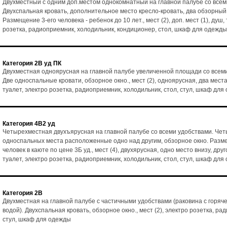
Двухместный с одним доп.местом однокомнатный на главной палубе со всем
Двухспальная кровать, дополнительное место кресло-кровать, два обзорный
Размещение 3-его человека - ребенок до 10 лет., мест (2), доп. мест (1), душ,
розетка, радиоприемник, холодильник, кондиционер, стол, шкаф для одежды
Категория 2В уд ПК
Двухместная одноярусная на главной палубе увеличенной площади со всем
Две односпальные кровати, обзорное окно., мест (2), одноярусная, два места
туалет, электро розетка, радиоприемник, холодильник, стол, стул, шкаф для
Категория 4В2 уд
Четырехместная двухъярусная на главной палубе со всеми удобствами. Че
односпальных места расположенные одно над другим, обзорное окно. Разм
человек в каюте по цене 3Б уд., мест (4), двухярусная, одно место внизу, друг
туалет, электро розетка, радиоприемник, холодильник, стол, стул, шкаф для
Категория 2В
Двухместная на главной палубе с частичными удобствами (раковина с горяч
водой). Двухспальная кровать, обзорное окно., мест (2), электро розетка, ра
стул, шкаф для одежды