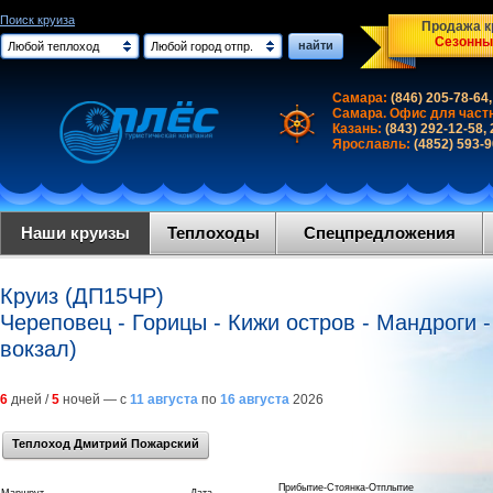
Поиск круиза
Продажа кр
Сезонны
найти
Любой теплоход
Любой город отпр.
Самара:
(846) 205-78-64,
Самара. Офис для част
Казань:
(843) 292-12-58,
Ярославль:
(4852) 593-
Наши круизы
Теплоходы
Спецпредложения
Круиз (ДП15ЧР)
Череповец - Горицы - Кижи остров - Мандроги -
вокзал)
6
дней /
5
ночей — с
11 августа
по
16 августа
2026
Теплоход Дмитрий Пожарский
Прибытие-Стоянка-Отплытие