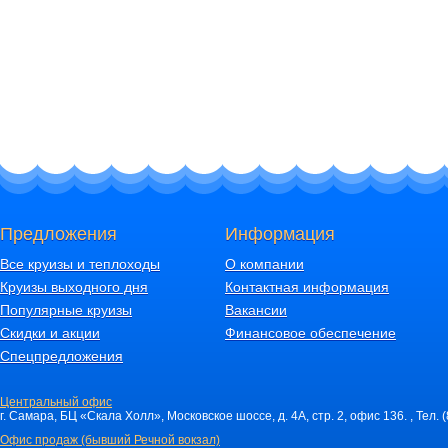
Предложения
Информация
Все круизы и теплоходы
О компании
Круизы выходного дня
Контактная информация
Популярные круизы
Вакансии
Скидки и акции
Финансовое обеспечение
Спецпредложения
Центральный офис
г. Самара, БЦ «Скала Холл», Московское шоссе, д. 4А, стр. 2, офис 136. , Тел. 
Офис продаж (бывший Речной вокзал)