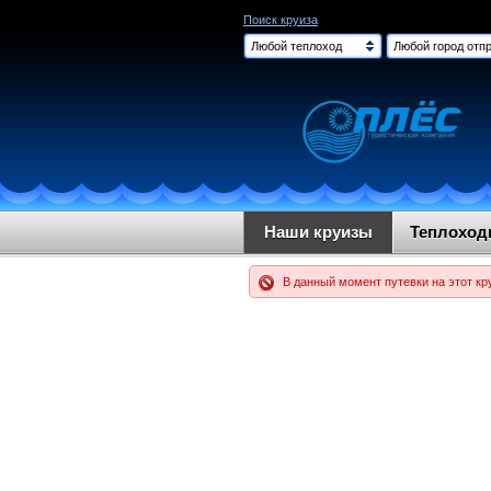
Поиск круиза
Любой теплоход
Любой город отпр
Наши круизы
Теплохо
В данный момент путевки на этот кр