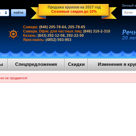
Личный 
Продажа круизов на 2027 год
Сезонные скидки до 10%
найти
.
Самара:
(846) 205-78-64, 205-78-65
Самара. Офис для частных лиц:
(846) 310-2-310
Казань:
(843) 292-12-58, 292-22-50
Ярославль:
(4852) 593-903
ды
Спецпредложения
Скидки
Изменения в круи
уиз не продаются!