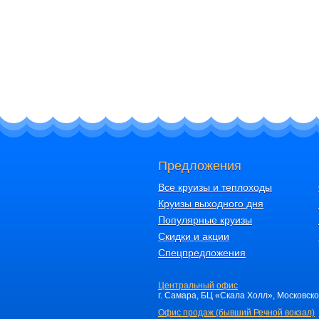
Предложения
Все круизы и теплоходы
Круизы выходного дня
Популярные круизы
Скидки и акции
Спецпредложения
Центральный офис
г. Самара, БЦ «Скала Холл», Московское 
Офис продаж (бывший Речной вокзал)