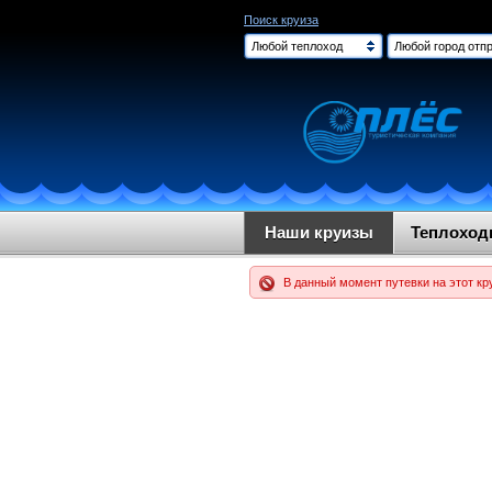
Поиск круиза
Любой теплоход
Любой город отпр
Наши круизы
Теплохо
В данный момент путевки на этот кр