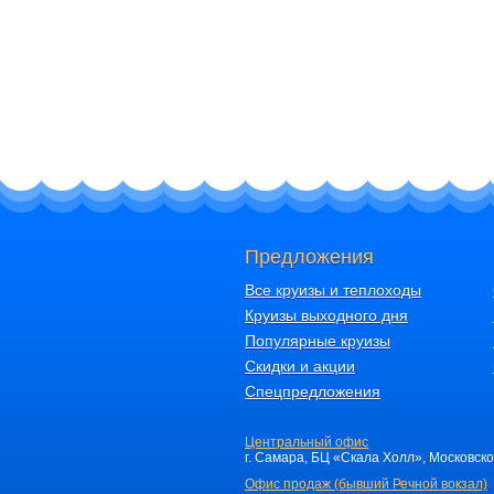
Предложения
Все круизы и теплоходы
Круизы выходного дня
Популярные круизы
Скидки и акции
Спецпредложения
Центральный офис
г. Самара, БЦ «Скала Холл», Московское 
Офис продаж (бывший Речной вокзал)