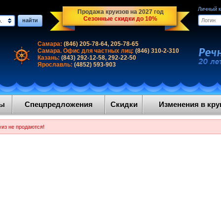
Личный 
Продажа круизов на 2027 год
Сезонные скидки до 10%
найти
.
Самара:
(846) 205-78-64, 205-78-65
Самара. Офис для частных лиц:
(846) 310-2-310
Казань:
(843) 292-12-58, 292-22-50
Ярославль:
(4852) 593-903
ды
Спецпредложения
Скидки
Изменения в круи
уиз не продаются!