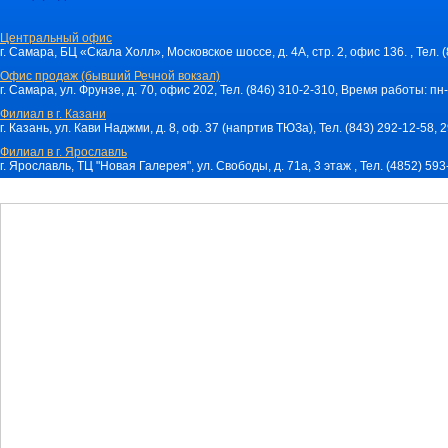
Центральный офис
г. Самара, БЦ «Скала Холл», Московское шоссе, д. 4А, стр. 2, офис 136. , Тел. 
Офис продаж (бывший Речной вокзал)
г. Самара, ул. Фрунзе, д. 70, офис 202, Тел. (846) 310-2-310, Время работы: пн-
Филиал в г. Казани
г. Казань, ул. Кави Наджми, д. 8, оф. 37 (напртив ТЮЗа), Тел. (843) 292-12-58,
Филиал в г. Ярославль
г. Ярославль, ТЦ "Новая Галерея", ул. Свободы, д. 71a, 3 этаж , Тел. (4852) 59