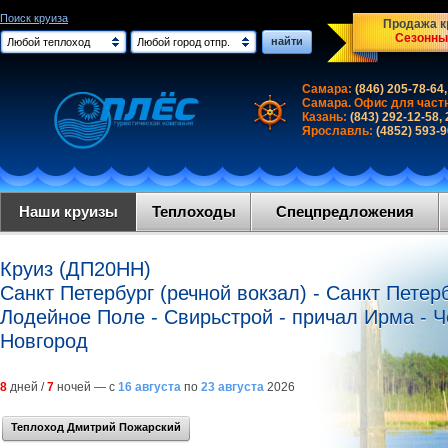
Поиск круиза
Продажа кр
Сезонны
найти
Любой теплоход
Любой город отпр.
Самара:
(846) 205-78-64,
Самара. Офис для част
Казань:
(843) 292-12-58,
Ярославль:
(4852) 593-
Наши круизы
Теплоходы
Спецпредложения
Круиз (ДП20НН)
Санкт Петербург (речной вокзал) - Санкт Петерб
Лодейное Поле - Свирьстрой - причал Ирма - Ч
Новгород
8
дней /
7
ночей — с
16 августа
по
23 августа
2026
Теплоход Дмитрий Пожарский