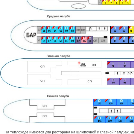
1
1
1
1
1
9
7
5
3
1
2
2
2
2
2
2
3
3
1
68
66
64
62
60
58
52
50
48
2
2
2
2
2
2
4
2
4
3
3
3
69
67
65
63
61
59
57
55
53
49
47
45
2
2
92
90
2
2
95
93
2
2
2
2
140
138
136
134
2
2
2
2
141
139
137
135
На теплоходе имеются два ресторана на шлюпочной и главной палубах, ки