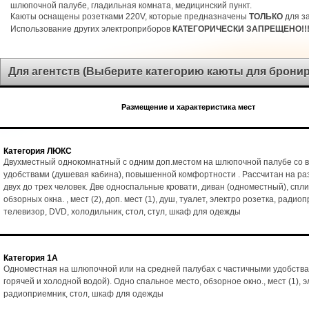
шлюпочной палубе, гладильная комната, медицинский пункт.
Каюты оснащены розетками 220V, которые предназначены
ТОЛЬКО
для за
Использование других электроприборов
КАТЕГОРИЧЕСКИ ЗАПРЕЩЕНО!!
Для агентств (Выберите категорию каюты для брони
Размещение и характеристика мест
Категория ЛЮКС
Двухместный однокомнатный с одним доп.местом на шлюпочной палубе со 
удобствами (душевая кабина), повышенной комфортности . Рассчитан на р
двух до трех человек. Две односпальные кровати, диван (одноместный), спл
обзорных окна. , мест (2), доп. мест (1), душ, туалет, электро розетка, радио
телевизор, DVD, холодильник, стол, стул, шкаф для одежды
Категория 1А
Одноместная на шлюпочной или на средней палубах с частичными удобства
горячей и холодной водой). Одно спальное место, обзорное окно., мест (1), э
радиоприемник, стол, шкаф для одежды