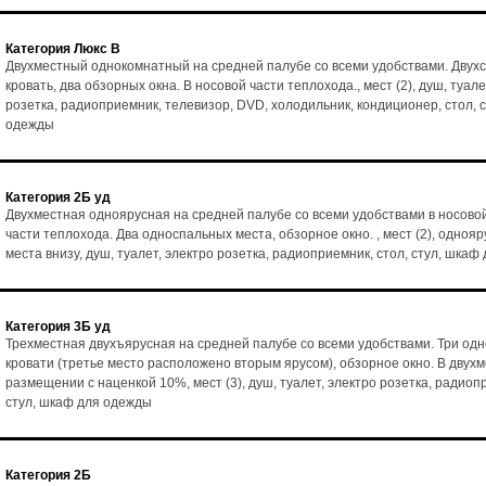
Категория Люкс В
Двухместный однокомнатный на средней палубе со всеми удобствами. Двух
кровать, два обзорных окна. В носовой части теплохода., мест (2), душ, туале
розетка, радиоприемник, телевизор, DVD, холодильник, кондиционер, стол, 
одежды
Категория 2Б уд
Двухместная одноярусная на средней палубе со всеми удобствами в носово
части теплохода. Два односпальных места, обзорное окно. , мест (2), однояр
места внизу, душ, туалет, электро розетка, радиоприемник, стол, стул, шка
Категория 3Б уд
Трехместная двухъярусная на средней палубе со всеми удобствами. Три од
кровати (третье место расположено вторым ярусом), обзорное окно. В двух
размещении с наценкой 10%, мест (3), душ, туалет, электро розетка, радиоп
стул, шкаф для одежды
Категория 2Б