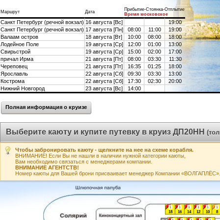
Прибытие-Стоянка-Отплытие
Маршрут
Дата
Время московское
Санкт Петербург (речной вокзал)
16 августа [Вс]
19:00
Санкт Петербург (речной вокзал)
17 августа [Пн]
08:00
11:00
19:00
Валаам остров
18 августа [Вт]
10:00
08:00
18:00
Лодейное Поле
19 августа [Ср]
12:00
01:00
13:00
Свирьстрой
19 августа [Ср]
15:00
02:00
17:00
причал Ирма
21 августа [Пт]
08:00
03:30
11:30
Череповец
21 августа [Пт]
16:35
01:25
18:00
Ярославль
22 августа [Сб]
09:30
03:30
13:00
Кострома
22 августа [Сб]
17:30
02:30
20:00
Нижний Новгород
23 августа [Вс]
14:00
Полная информация о круизе
Выберите каюту и купите путевку в круиз ДП20НН
(то
Чтобы забронировать каюту - щелкните на нее на схеме корабля.
ВНИМАНИЕ! Если Вы не нашли в наличии нужной категории каюты,
Вам необходимо связаться с менеджерами компании.
ВНИМАНИЕ АГЕНТСТВ!
Номер каюты для Вашей брони присваивает менеджер Компании «ВОЛГАПЛЁС». А
1
1
1
1
1
1
18
16
14
12
10
8