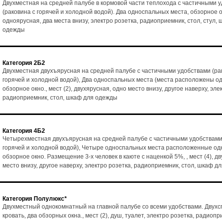
Двухместная на средней палубе в кормовой части теплохода с частичными 
(раковина с горячей и холодной водой). Два односпальных места, обзорное ок
одноярусная, два места внизу, электро розетка, радиоприемник, стол, стул,
одежды
Категория 2Б2
Двухместная двухъярусная на средней палубе с частичными удобствами (ра
горячей и холодной водой), Два односпальных места (места расположены од
обзорное окно., мест (2), двухярусная, одно место внизу, другое наверху, эле
радиоприемник, стол, шкаф для одежды
Категория 4Б2
Четырехместная двухъярусная на средней палубе с частичными удобствами
горячей и холодной водой), Четыре односпальных места расположенные одн
обзорное окно. Размещение 3-х человек в каюте с наценкой 5%, , мест (4), д
место внизу, другое наверху, электро розетка, радиоприемник, стол, шкаф д
Категория Полулюкс*
Двухместный однокомнатный на главной палубе со всеми удобствами. Двух
кровать, два обзорных окна., мест (2), душ, туалет, электро розетка, радиопр