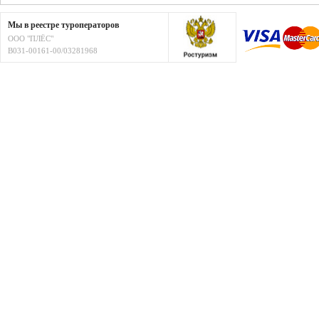
Мы в реестре туроператоров
ООО "ПЛЁС"
В031-00161-00/03281968