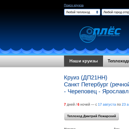
Поиск круиза
Любой теплоход
Любой город отпр
Наши круизы
Теплохо
Круиз (ДП21НН)
Санкт Петербург (речно
- Череповец - Ярославл
7
дней /
6
ночей — с
17 августа
по
23 
Теплоход Дмитрий Пожарский