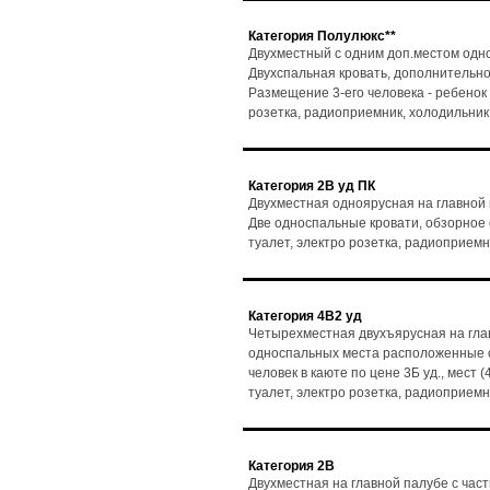
Категория Полулюкс**
Двухместный с одним доп.местом одно
Двухспальная кровать, дополнительно
Размещение 3-его человека - ребенок до
розетка, радиоприемник, холодильник
Категория 2В уд ПК
Двухместная одноярусная на главной
Две односпальные кровати, обзорное ок
туалет, электро розетка, радиоприемн
Категория 4В2 уд
Четырехместная двухъярусная на гла
односпальных места расположенные о
человек в каюте по цене 3Б уд., мест (
туалет, электро розетка, радиоприемн
Категория 2В
Двухместная на главной палубе с час