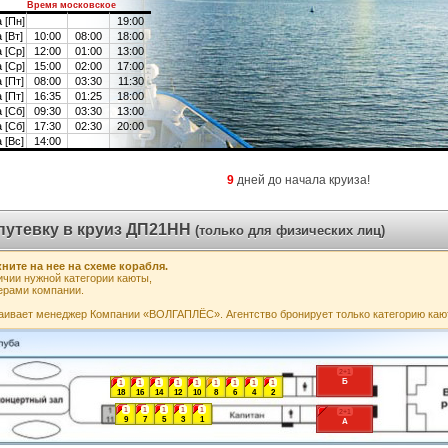
Время московское
 [Пн]
19:00
 [Вт]
10:00
08:00
18:00
 [Ср]
12:00
01:00
13:00
 [Ср]
15:00
02:00
17:00
 [Пт]
08:00
03:30
11:30
 [Пт]
16:35
01:25
18:00
 [Сб]
09:30
03:30
13:00
 [Сб]
17:30
02:30
20:00
 [Вс]
14:00
9
дней до начала круиза!
путевку в круиз ДП21НН
(только для физических лиц)
ните на нее на схеме корабля.
чии нужной категории каюты,
ерами компании.
аивает менеджер Компании «ВОЛГАПЛЁС». Агентство бронирует только категорию каю
2+1
Б
1
1
1
1
1
1
1
1
1
18
16
14
12
10
8
6
4
2
1
1
1
1
1
2+1
9
7
5
3
1
А