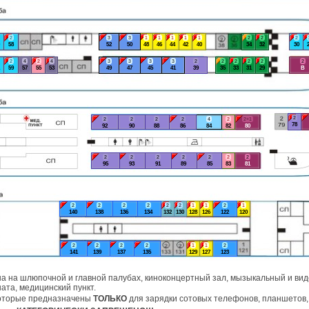
2
3
3
1
1
1
1
1
2
2
2
58
52
50
48
46
44
42
40
34
32
30
2
4
2
4
3
3
3
3
2
2
2
2
2
2
59
57
55
53
49
47
45
41
39
35
33
31
29
В
2
2
2
2
2
4
2
2+1
78
92
90
88
86
84
82
80
2
2
2
2
2
2
2
95
93
91
89
85
83
81
2
2
2
2
2
2
1
1
2
1
140
138
136
134
132
130
128
126
122
120
2
2
2
2
1
1
2
141
139
137
135
129
127
123
а на шлюпочной и главной палубах, киноконцертный зал, мызыкальный и виде
ата, медицинский пункт.
которые предназначены
ТОЛЬКО
для зарядки сотовых телефонов, планшетов, 