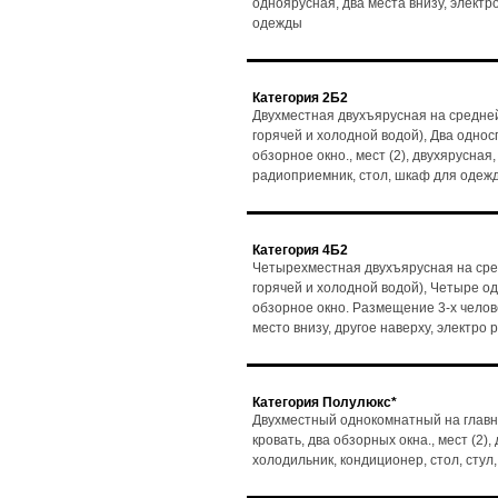
одноярусная, два места внизу, электр
одежды
Категория 2Б2
Двухместная двухъярусная на средней
горячей и холодной водой), Два одно
обзорное окно., мест (2), двухярусная,
радиоприемник, стол, шкаф для одеж
Категория 4Б2
Четырехместная двухъярусная на сре
горячей и холодной водой), Четыре о
обзорное окно. Размещение 3-х человек
место внизу, другое наверху, электро
Категория Полулюкс*
Двухместный однокомнатный на главн
кровать, два обзорных окна., мест (2)
холодильник, кондиционер, стол, сту