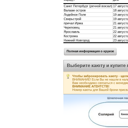
Маршрут
Дата
Санкт Петербург (речной вокзал)
17 августа
Валаам остров
18 августа
Лодейное Поле
19 августа
Свирьстрой
19 августа
причал Ирма
21 августа
Череповец
21 августа
Ярославль
22 августа
Кострома
22 августа
Нижний Новгород
23 августа
Полная информация о круизе
Выберите каюту и купите 
Чтобы забронировать каюту - щелк
ВНИМАНИЕ! Если Вы не нашли в нали
Вам необходимо связаться с менедж
ВНИМАНИЕ АГЕНТСТВ!
Номер каюты для Вашей брони присв