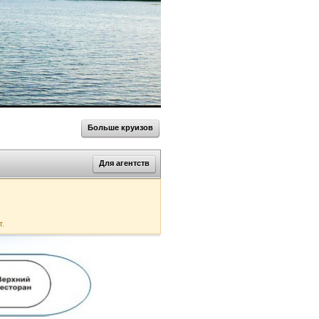
Больше круизов
Для агентств
т.