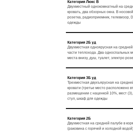
Категория Люкс В
Двухместный однокомнатный на средн
кровать, два обзорных окна. В носовой 
розетка, радиоприемник, телевизор, D
одежды
Категория 2Б уд
Двухместная одноярусная на средней 
части теплохода. Два односпальных мес
места внизу, душ, туалет, электро ро
Категория 3Б уд
Трехместная двухъярусная на средней
кровати (третье место расположено в
размещении с наценкой 10%, мест (3),
стул, шкаф для одежды
Категория 2Б
Двухместная на средней палубе в кор
(раковина с горячей и холодной водой)