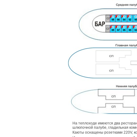
2
2
2
2
2
68
66
64
62
60
2
2
2
2
2
69
67
65
63
61
На теплоходе имеются два ресторан
шлюпочной палубе, гладильная комн
Каюты оснащены розетками 220V, 