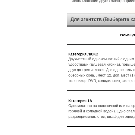
Использование других электроприб
Для агентств (Выберите 
Размещен
Категория ЛЮКС
Двухместный однокомнатный с одним 
удобствами (душевая кабина), повыш
двух до трех человек. Две односпальн
обзорных окна. , мест (2), доп. мест (
телевизор, DVD, холодильник, стол, 
Категория 1А
Одноместная на шлюпочной или на ср
горячей и холодной водой). Одно спаль
радиоприемник, стол, шкаф для одеж