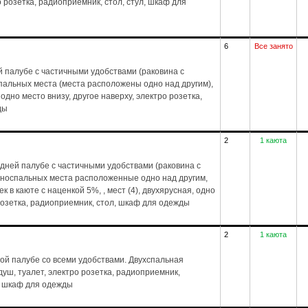
о розетка, радиоприемник, стол, стул, шкаф для
6
Все занято
 палубе с частичными удобствами (раковина с
спальных места (места расположены одно над другим),
 одно место внизу, другое наверху, электро розетка,
ды
2
1 каюта
дней палубе с частичными удобствами (раковина с
дноспальных места расположенные одно над другим,
 в каюте с наценкой 5%, , мест (4), двухярусная, одно
 розетка, радиоприемник, стол, шкаф для одежды
2
1 каюта
ой палубе со всеми удобствами. Двухспальная
, душ, туалет, электро розетка, радиоприемник,
л, шкаф для одежды