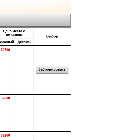
Цена места с
питанием
Выбор
зрослый
Детский
74700
Забронировать
52600
69200