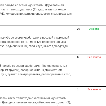
ей палубе со всеми удобствами. Двухспальная
части теплохода., мест (2), душ, туалет, электро
VD, холодильник, кондиционер, стол, стул, шкаф для
20
2 каюты
палубе со всеми удобствами в носовой и кормовой
та, обзорное окно. , мест (2), одноярусная, два
зетка, радиоприемник, стол, стул, шкаф для одежды
6
Все занято
 палубе со всеми удобствами. Три односпальных
торым ярусом), обзорное окно. В двухместном
 душ, туалет, электро розетка, радиоприемник, стол,
1
Все занято
мовой части теплохода с частичными удобствами
. Два односпальных места, обзорное окно., мест (2),