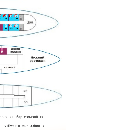
2
2
2
2
28
26
24
22
2
2
2
27
25
23
2
77
о салон, бар, солярий на
ноутбуков и электробритв.