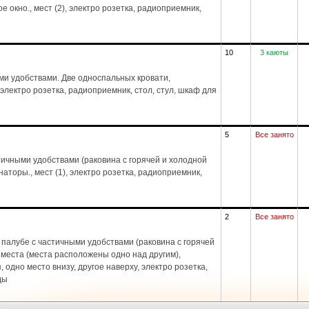
е окно., мест (2), электро розетка, радиоприемник,
10
3 каюты
ми удобствами. Две односпальных кровати,
 электро розетка, радиоприемник, стол, стул, шкаф для
5
Все занято
ичными удобствами (раковина с горячей и холодной
аторы., мест (1), электро розетка, радиоприемник,
2
Все занято
палубе с частичными удобствами (раковина с горячей
 места (места расположены одно над другим),
, одно место внизу, другое наверху, электро розетка,
ды