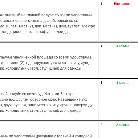
1
Все занято
комнатный на главной палубе со всеми удобствами.
е место кресло-кровать, два обзорный окна.
 10 лет., мест (2), доп. мест (1), душ, туалет, электро
, кондиционер, стол, шкаф для одежды
11
4 каюты
 палубе увеличенной площади со всеми удобствами.
но., мест (2), одноярусная, два места внизу, душ,
ик, холодильник, стол, стул, шкаф для одежды
1
1 каюта
вной палубе со всеми удобствами. Четыре
дно над другим, обзорное окно. Размещение 3-х
4), двухярусная, одно место внизу, другое наверху, душ,
ик, холодильник, стол, стул, шкаф для одежды
2
2 каюты
тичными удобствами (раковина с горячей и холодной