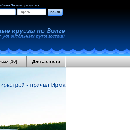
кабинет
Зарегистрируйтесь
войти
зах [10]
Для агентств
вирьстрой - причал Ирма