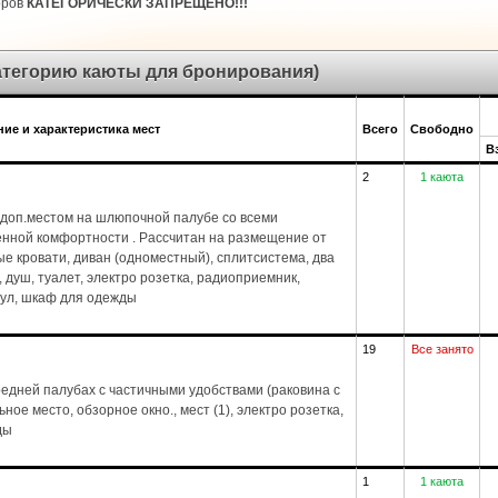
оров
КАТЕГОРИЧЕСКИ ЗАПРЕЩЕНО!!!
категорию каюты для бронирования)
ие и характеристика мест
Всего
Свободно
В
2
1 каюта
доп.местом на шлюпочной палубе со всеми
енной комфортности . Рассчитан на размещение от
ые кровати, диван (одноместный), сплитсистема, два
1), душ, туалет, электро розетка, радиоприемник,
стул, шкаф для одежды
19
Все занято
едней палубах с частичными удобствами (раковина с
ное место, обзорное окно., мест (1), электро розетка,
ды
1
1 каюта