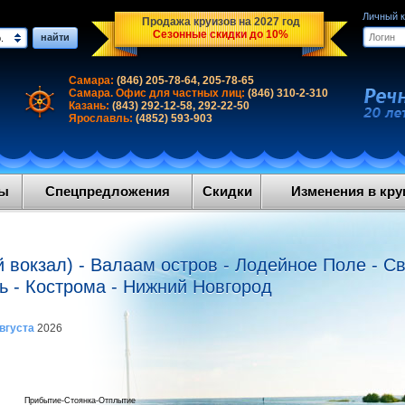
Личный 
Продажа круизов на 2027 год
Сезонные скидки до 10%
найти
.
Самара:
(846) 205-78-64, 205-78-65
Самара. Офис для частных лиц:
(846) 310-2-310
Казань:
(843) 292-12-58, 292-22-50
Ярославль:
(4852) 593-903
ды
Спецпредложения
Скидки
Изменения в круи
й вокзал) - Валаам остров - Лодейное Поле - С
ь - Кострома - Нижний Новгород
августа
2026
Прибытие-Стоянка-Отплытие