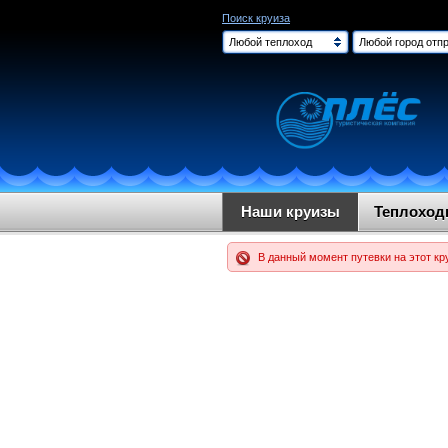
Поиск круиза
Любой теплоход
Любой город отпр
Наши круизы
Теплохо
В данный момент путевки на этот кр