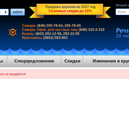
Личный 
Продажа круизов на 2027 год
Сезонные скидки до 10%
найти
.
Самара:
(846) 205-78-64, 205-78-65
Самара. Офис для частных лиц:
(846) 310-2-310
Казань:
(843) 292-12-58, 292-22-50
Ярославль:
(4852) 593-903
ды
Спецпредложения
Скидки
Изменения в круи
уиз не продаются!