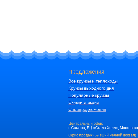
Предложения
Все круизы и теплоходы
Круизы выходного дня
Популярные круизы
Скидки и акции
Спецпредложения
Центральный офис
г. Самара, БЦ «Скала Холл», Московское 
Офис продаж (бывший Речной вокзал)