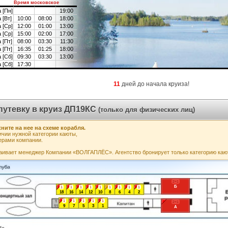
Время московское
 [Пн]
19:00
 [Вт]
10:00
08:00
18:00
 [Ср]
12:00
01:00
13:00
 [Ср]
15:00
02:00
17:00
 [Пт]
08:00
03:30
11:30
 [Пт]
16:35
01:25
18:00
 [Сб]
09:30
03:30
13:00
 [Сб]
17:30
11
дней до начала круиза!
путевку в круиз ДП19КС
(только для физических лиц)
ните на нее на схеме корабля.
чии нужной категории каюты,
ерами компании.
аивает менеджер Компании «ВОЛГАПЛЁС». Агентство бронирует только категорию каю
2+1
Б
1
1
1
1
1
1
1
1
1
18
16
14
12
10
8
6
4
2
1
1
1
1
1
2+1
9
7
5
3
1
А