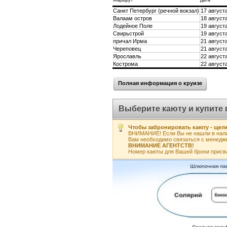
Маршрут
Дата
Санкт Петербург (речной вокзал)
17 августа
Валаам остров
18 августа
Лодейное Поле
19 августа
Свирьстрой
19 августа
причал Ирма
21 августа
Череповец
21 августа
Ярославль
22 августа
Кострома
22 августа
Полная информация о круизе
Выберите каюту и купите 
Чтобы забронировать каюту - щелк
ВНИМАНИЕ! Если Вы не нашли в нали
Вам необходимо связаться с менедж
ВНИМАНИЕ АГЕНТСТВ!
Номер каюты для Вашей брони присв