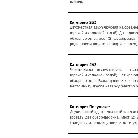
одежды
Категория 2Б2
Двухместная двухъярусная на средней
горячей и холодной водой), Два одно
обзорное окно., мест (2), двухярусная,
радиоприемник, стол, шкаф для одеж
Категория 4Б2
Четырехместная двухъярусная на сре
горячей и холодной водой), Четыре о
обзорное окно. Размещение 3-х человек
место внизу, другое наверху, электро
Категория Полулюкс*
Двухместный однокомнатный на главн
кровать, два обзорных окна., мест (2)
холодильник, кондиционер, стол, сту