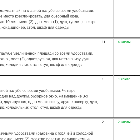
комнатный на главной палубе со всеми удобствами.
е место кресло-кровать, два обзорный окна.
 10 лет., мест (2), доп. мест (1), душ, туалет, электро
, кондиционер, стол, шкаф для одежды
11
4 каюты
 палубе увеличенной площади со всеми удобствами.
но., мест (2), одноярусная, два места внизу, душ,
ик, холодильник, стол, стул, шкаф для одежды
1
1 каюта
вной палубе со всеми удобствами. Четыре
дно над другим, обзорное окно. Размещение 3-х
4), двухярусная, одно место внизу, другое наверху, душ,
ик, холодильник, стол, стул, шкаф для одежды
2
2 каюты
тичными удобствами (раковина с горячей и холодной
е окно., мест (2), электро розетка, радиоприемник,