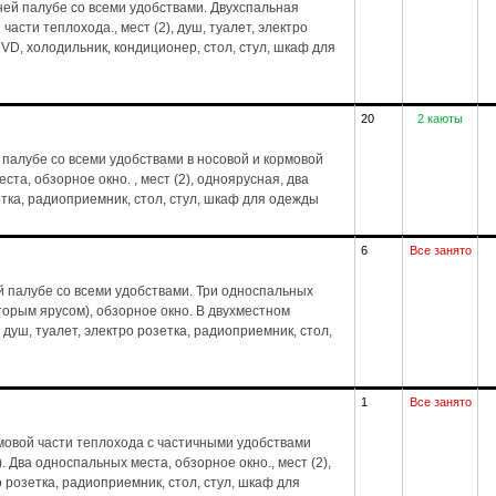
ей палубе со всеми удобствами. Двухспальная
части теплохода., мест (2), душ, туалет, электро
VD, холодильник, кондиционер, стол, стул, шкаф для
20
2 каюты
палубе со всеми удобствами в носовой и кормовой
та, обзорное окно. , мест (2), одноярусная, два
зетка, радиоприемник, стол, стул, шкаф для одежды
6
Все занято
 палубе со всеми удобствами. Три односпальных
торым ярусом), обзорное окно. В двухместном
 душ, туалет, электро розетка, радиоприемник, стол,
1
Все занято
мовой части теплохода с частичными удобствами
. Два односпальных места, обзорное окно., мест (2),
о розетка, радиоприемник, стол, стул, шкаф для