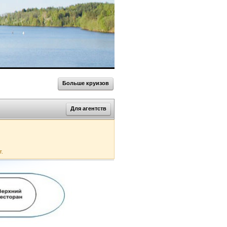
Больше круизов
Для агентств
т.