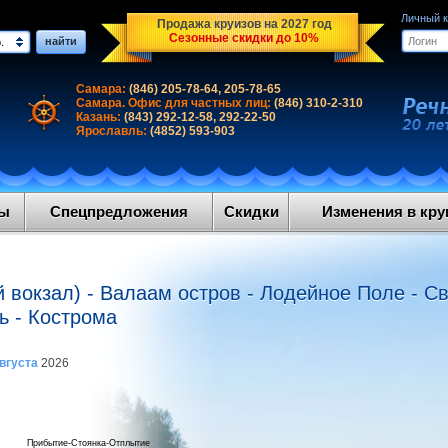
Личный 
Продажа круизов на 2027 год
Сезонные скидки до 10%
найти
.
Самара:
(846) 205-78-64, 205-78-65
Самара. Офис для частных лиц:
(846) 310-2-310
Казань:
(843) 292-12-58, 292-22-50
Ярославль:
(4852) 593-903
ды
Спецпредложения
Скидки
Изменения в круи
й вокзал) - Валаам остров - Лодейное Поле - С
ь - Кострома
августа
2026
Прибытие-Стоянка-Отплытие