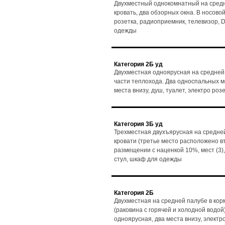
Двухместный однокомнатный на средн
кровать, два обзорных окна. В носовой 
розетка, радиоприемник, телевизор, D
одежды
Категория 2Б уд
Двухместная одноярусная на средней 
части теплохода. Два односпальных мес
места внизу, душ, туалет, электро ро
Категория 3Б уд
Трехместная двухъярусная на средней
кровати (третье место расположено в
размещении с наценкой 10%, мест (3),
стул, шкаф для одежды
Категория 2Б
Двухместная на средней палубе в кор
(раковина с горячей и холодной водой)
одноярусная, два места внизу, электр