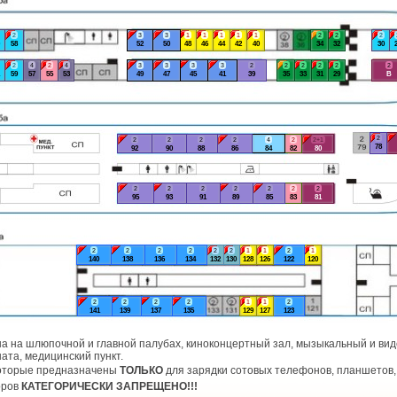
2
3
3
1
1
1
1
1
2
2
2
58
52
50
48
46
44
42
40
34
32
30
2
4
2
4
3
3
3
3
2
2
2
2
2
2
59
57
55
53
49
47
45
41
39
35
33
31
29
В
2
2
2
2
2
4
2
2+1
78
92
90
88
86
84
82
80
2
2
2
2
2
2
2
95
93
91
89
85
83
81
2
2
2
2
2
2
1
1
2
1
140
138
136
134
132
130
128
126
122
120
2
2
2
2
1
1
2
141
139
137
135
129
127
123
а на шлюпочной и главной палубах, киноконцертный зал, мызыкальный и виде
ата, медицинский пункт.
которые предназначены
ТОЛЬКО
для зарядки сотовых телефонов, планшетов, 
оров
КАТЕГОРИЧЕСКИ ЗАПРЕЩЕНО!!!