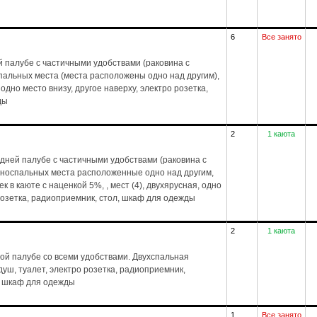
6
Все занято
 палубе с частичными удобствами (раковина с
спальных места (места расположены одно над другим),
 одно место внизу, другое наверху, электро розетка,
ды
2
1 каюта
дней палубе с частичными удобствами (раковина с
дноспальных места расположенные одно над другим,
 в каюте с наценкой 5%, , мест (4), двухярусная, одно
 розетка, радиоприемник, стол, шкаф для одежды
2
1 каюта
ой палубе со всеми удобствами. Двухспальная
, душ, туалет, электро розетка, радиоприемник,
л, шкаф для одежды
1
Все занято