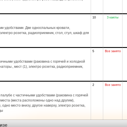
10
3 каюты
ми удобствами. Две односпальных кровати,
 электро розетка, радиоприемник, стол, стул, шкаф для
5
Все занято
ичными удобствами (раковина с горячей и холодной
аторы., мест (1), электро розетка, радиоприемник,
2
Все занято
палубе с частичными удобствами (раковина с горячей
 места (места расположены одно над другим),
, одно место внизу, другое наверху, электро розетка,
ды
изе