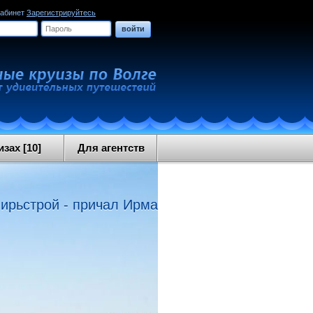
кабинет
Зарегистрируйтесь
войти
зах [10]
Для агентств
вирьстрой - причал Ирма