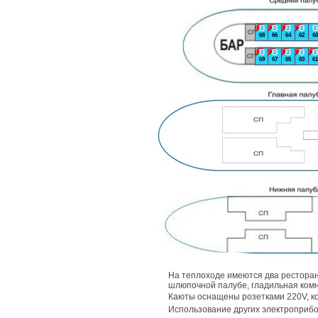
2
2
2
2
2
68
66
64
62
60
2
2
2
2
2
69
67
65
63
61
На теплоходе имеются два ресторан
шлюпочной палубе, гладильная комн
Каюты оснащены розетками 220V, 
Использование других электроприб