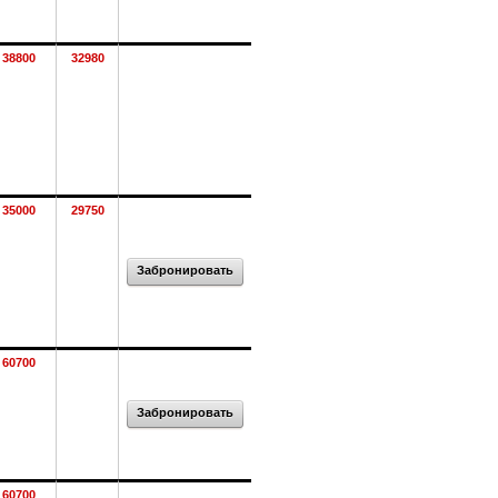
38800
32980
35000
29750
Забронировать
60700
Забронировать
60700