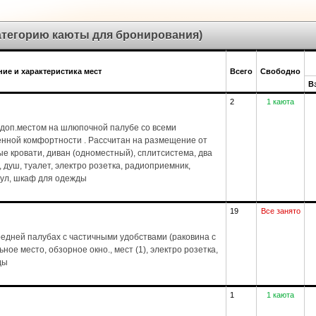
категорию каюты для бронирования)
ие и характеристика мест
Всего
Свободно
В
2
1 каюта
доп.местом на шлюпочной палубе со всеми
енной комфортности . Рассчитан на размещение от
ые кровати, диван (одноместный), сплитсистема, два
1), душ, туалет, электро розетка, радиоприемник,
стул, шкаф для одежды
19
Все занято
едней палубах с частичными удобствами (раковина с
ное место, обзорное окно., мест (1), электро розетка,
ды
1
1 каюта