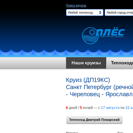
Поиск круиза
Любой теплоход
Любой город отпр
Наши круизы
Теплохо
Круиз (ДП19КС)
Санкт Петербург (речно
- Череповец - Ярославл
6
дней /
5
ночей — с
17 августа
по
22 
Теплоход Дмитрий Пожарский