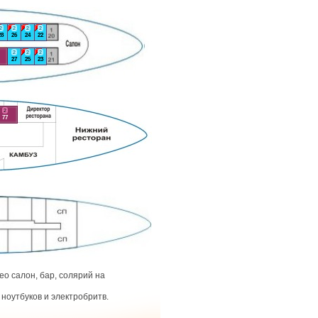
2
2
2
2
28
26
24
22
2
2
2
27
25
23
2
77
о салон, бар, солярий на
ноутбуков и электробритв.