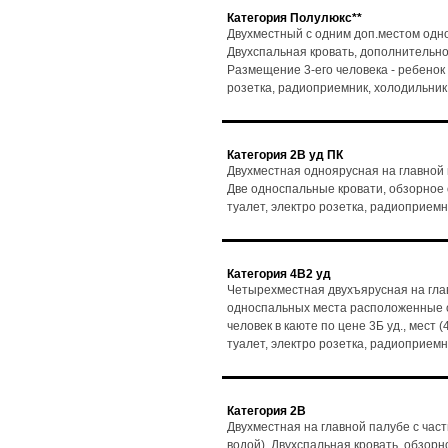
Категория Полулюкс**
Двухместный с одним доп.местом одно
Двухспальная кровать, дополнительно
Размещение 3-его человека - ребенок до
розетка, радиоприемник, холодильник
Категория 2В уд ПК
Двухместная одноярусная на главной
Две односпальные кровати, обзорное ок
туалет, электро розетка, радиоприемн
Категория 4В2 уд
Четырехместная двухъярусная на гла
односпальных места расположенные о
человек в каюте по цене 3Б уд., мест (
туалет, электро розетка, радиоприемн
Категория 2В
Двухместная на главной палубе с час
водой). Двухспальная кровать, обзорно