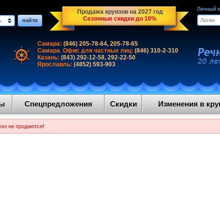
Личный 
Продажа круизов на 2027 год
Сезонные скидки до 10%
найти
.
Самара:
(846) 205-78-64, 205-78-65
Самара. Офис для частных лиц:
(846) 310-2-310
Казань:
(843) 292-12-58, 292-22-50
Ярославль:
(4852) 593-903
ды
Спецпредложения
Скидки
Изменения в круи
уиз не продаются!