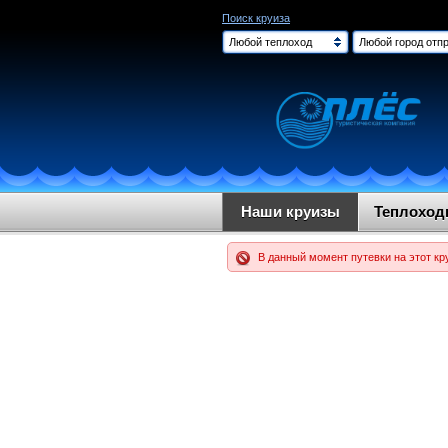
Поиск круиза
Любой теплоход
Любой город отпр
Наши круизы
Теплохо
В данный момент путевки на этот кр