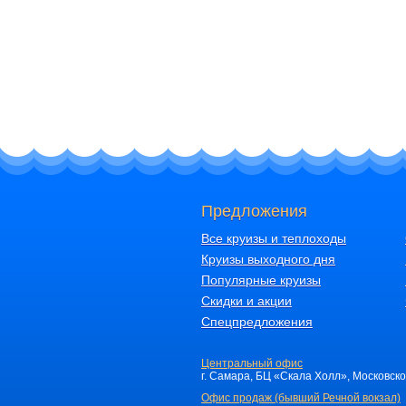
Предложения
Все круизы и теплоходы
Круизы выходного дня
Популярные круизы
Скидки и акции
Спецпредложения
Центральный офис
г. Самара, БЦ «Скала Холл», Московское 
Офис продаж (бывший Речной вокзал)