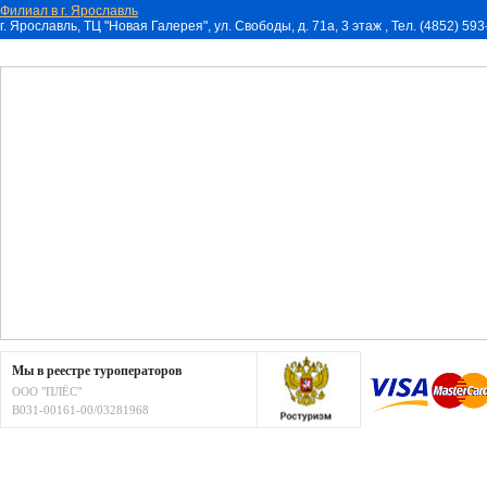
Филиал в г. Ярославль
г. Ярославль, ТЦ "Новая Галерея", ул. Свободы, д. 71a, 3 этаж , Тел. (4852) 59
Мы в реестре туроператоров
ООО "ПЛЁС"
В031-00161-00/03281968