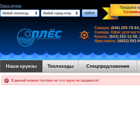
Поиск круиза
Продажа кр
Сезонны
найти
Любой теплоход
Любой город отпр.
Самара:
(846) 205-78-64,
Самара. Офис для част
Казань:
(843) 292-12-58,
Ярославль:
(4852) 593-
Наши круизы
Теплоходы
Спецпредложения
В данный момент путевки на этот круиз не продаются!