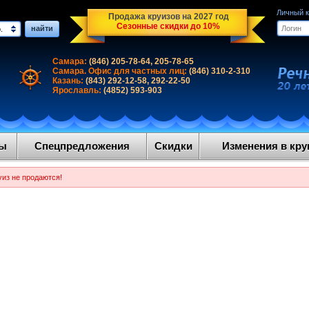
Личный 
Продажа круизов на 2027 год
Сезонные скидки до 10%
найти
.
Самара:
(846) 205-78-64, 205-78-65
Самара. Офис для частных лиц:
(846) 310-2-310
Казань:
(843) 292-12-58, 292-22-50
Ярославль:
(4852) 593-903
ды
Спецпредложения
Скидки
Изменения в круи
уиз не продаются!