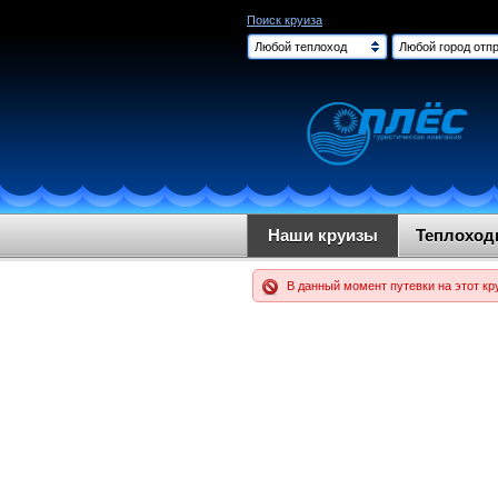
Поиск круиза
Любой теплоход
Любой город отпр
Наши круизы
Теплохо
В данный момент путевки на этот кр