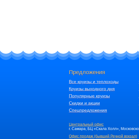
Предложения
Все круизы и теплоходы
Круизы выходного дня
Популярные круизы
Скидки и акции
Спецпредложения
Центральный офис
г. Самара, БЦ «Скала Холл», Московское 
Офис продаж (бывший Речной вокзал)