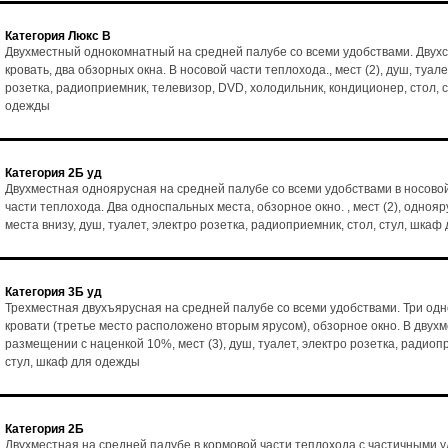
Категория Люкс В
Двухместный однокомнатный на средней палубе со всеми удобствами. Двух
кровать, два обзорных окна. В носовой части теплохода., мест (2), душ, туале
розетка, радиоприемник, телевизор, DVD, холодильник, кондиционер, стол, 
одежды
Категория 2Б уд
Двухместная одноярусная на средней палубе со всеми удобствами в носово
части теплохода. Два односпальных места, обзорное окно. , мест (2), однояр
места внизу, душ, туалет, электро розетка, радиоприемник, стол, стул, шка
Категория 3Б уд
Трехместная двухъярусная на средней палубе со всеми удобствами. Три од
кровати (третье место расположено вторым ярусом), обзорное окно. В двух
размещении с наценкой 10%, мест (3), душ, туалет, электро розетка, радиоп
стул, шкаф для одежды
Категория 2Б
Двухместная на средней палубе в кормовой части теплохода с частичными 