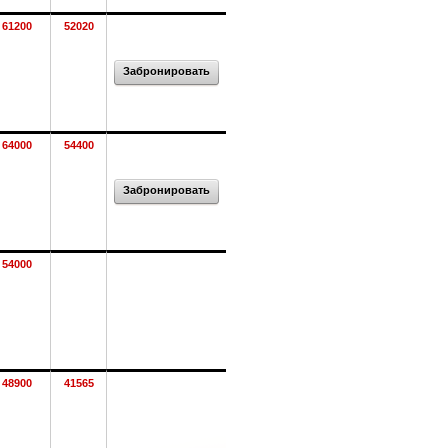
61200
52020
Забронировать
64000
54400
Забронировать
54000
48900
41565