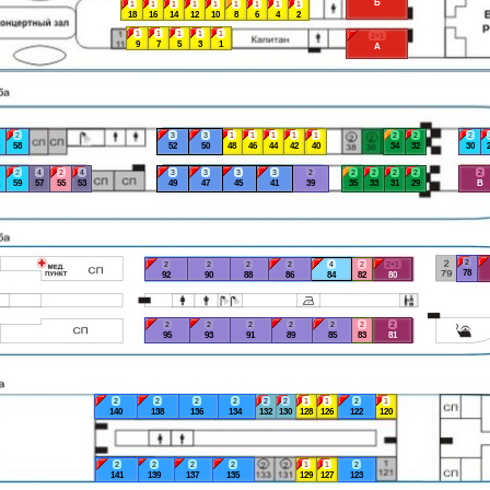
Б
1
1
1
1
1
1
1
1
1
18
16
14
12
10
8
6
4
2
1
1
1
1
1
2+1
9
7
5
3
1
А
2
3
3
1
1
1
1
1
2
2
2
58
52
50
48
46
44
42
40
34
32
30
2
4
2
4
3
3
3
3
2
2
2
2
2
2
59
57
55
53
49
47
45
41
39
35
33
31
29
В
2
2
2
2
2
4
2
2+1
78
92
90
88
86
84
82
80
2
2
2
2
2
2
2
95
93
91
89
85
83
81
2
2
2
2
2
2
1
1
2
1
140
138
136
134
132
130
128
126
122
120
2
2
2
2
1
1
2
141
139
137
135
129
127
123