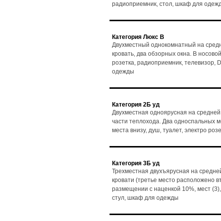
радиоприемник, стол, шкаф для одеж
Категория Люкс В
Двухместный однокомнатный на средн
кровать, два обзорных окна. В носовой 
розетка, радиоприемник, телевизор, D
одежды
Категория 2Б уд
Двухместная одноярусная на средней 
части теплохода. Два односпальных мес
места внизу, душ, туалет, электро ро
Категория 3Б уд
Трехместная двухъярусная на средней
кровати (третье место расположено в
размещении с наценкой 10%, мест (3),
стул, шкаф для одежды