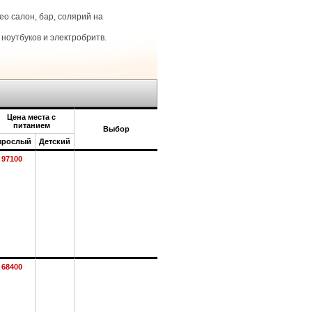
о салон, бар, солярий на
ноутбуков и электробритв.
Цена места с
питанием
Выбор
зрослый
Детский
97100
68400