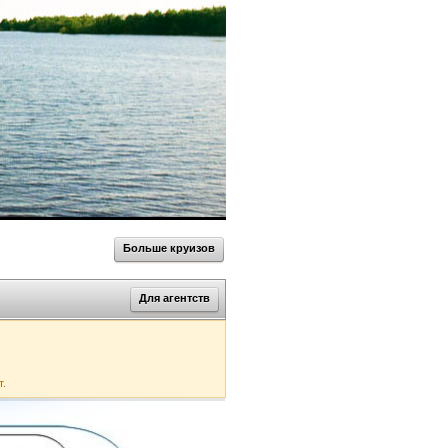
Больше круизов
Для агентств
т.