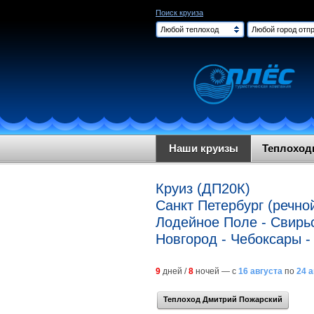
Поиск круиза
Любой теплоход
Любой город отпр
Наши круизы
Теплохо
Круиз (ДП20К)
Санкт Петербург (речной
Лодейное Поле - Свирьс
Новгород - Чебоксары -
9
дней /
8
ночей — с
16 августа
по
24 
Теплоход Дмитрий Пожарский