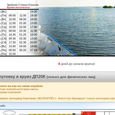
Прибытие-Стоянка-Отплытие
Время московское
 [Вс]
19:00
 [Пн]
08:00
11:00
19:00
 [Вт]
10:00
08:00
18:00
 [Ср]
12:00
01:00
13:00
 [Ср]
15:00
02:00
17:00
 [Пт]
08:00
03:30
11:30
 [Пт]
16:35
01:25
18:00
 [Сб]
09:30
03:30
13:00
 [Сб]
17:30
02:30
20:00
 [Вс]
14:00
04:00
18:00
 [Пн]
06:50
00:20
07:10
 [Пн]
15:00
8
дней до начала круиза!
путевку в круиз ДП20К
(только для физических лиц)
ните на нее на схеме корабля.
чии нужной категории каюты,
ерами компании.
аивает менеджер Компании «ВОЛГАПЛЁС». Агентство бронирует только категорию каю
2+1