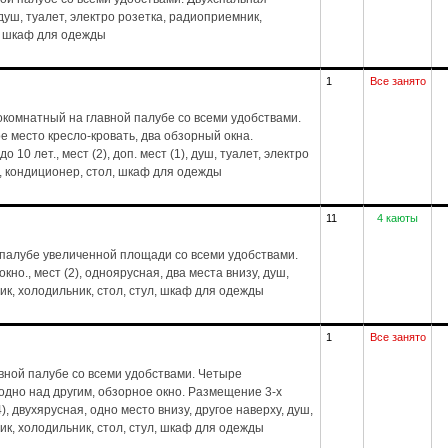
, душ, туалет, электро розетка, радиоприемник,
л, шкаф для одежды
1
Все занято
комнатный на главной палубе со всеми удобствами.
е место кресло-кровать, два обзорный окна.
 10 лет., мест (2), доп. мест (1), душ, туалет, электро
, кондиционер, стол, шкаф для одежды
11
4 каюты
 палубе увеличенной площади со всеми удобствами.
но., мест (2), одноярусная, два места внизу, душ,
ик, холодильник, стол, стул, шкаф для одежды
1
Все занято
вной палубе со всеми удобствами. Четыре
дно над другим, обзорное окно. Размещение 3-х
4), двухярусная, одно место внизу, другое наверху, душ,
ик, холодильник, стол, стул, шкаф для одежды