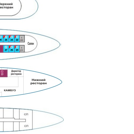
2
2
2
2
28
26
24
22
2
2
2
27
25
23
2
77