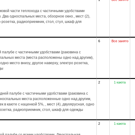
мовой части теплохода с частичными удобствами
. Два односпальных места, обзорное окно., мест (2),
о розетка, радиоприемник, стол, стул, шкаф для
6
Все занято
 палубе с частичными удобствами (раковина с
спальных места (места расположены одно над другим),
 одно место внизу, другое наверху, электро розетка,
ды
2
1 каюта
дней палубе с частичными удобствами (раковина с
дноспальных места расположенные одно над другим,
 в каюте с наценкой 5%, , мест (4), двухярусная, одно
 розетка, радиоприемник, стол, шкаф для одежды
2
1 каюта
ой палубе со всеми удобствами. Двухспальная