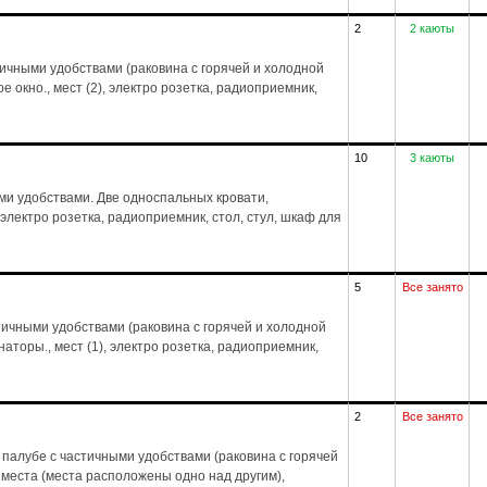
2
2 каюты
тичными удобствами (раковина с горячей и холодной
е окно., мест (2), электро розетка, радиоприемник,
10
3 каюты
ми удобствами. Две односпальных кровати,
 электро розетка, радиоприемник, стол, стул, шкаф для
5
Все занято
ичными удобствами (раковина с горячей и холодной
аторы., мест (1), электро розетка, радиоприемник,
2
Все занято
палубе с частичными удобствами (раковина с горячей
 места (места расположены одно над другим),