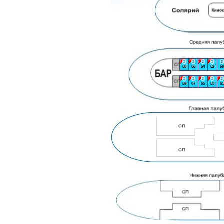
2
2
2
2
2
68
66
64
62
60
2
2
2
2
2
69
67
65
63
61