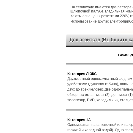
На теплоходе имеются два ресторан
шлюпочной палубе, гладильная комн
Каюты оснащены розетками 220V, 
Использование других электроприб
Для агентств (Выберите 
Размещен
Категория ЛЮКС
Двухместный однокомнатный с одним 
удобствами (душевая кабина), повыш
двух до трех человек. Две односпальн
обзорных окна. , мест (2), доп. мест (
телевизор, DVD, холодильник, стол, 
Категория 1А
Одноместная на шлюпочной или на ср
горячей и холодной водой). Одно спаль