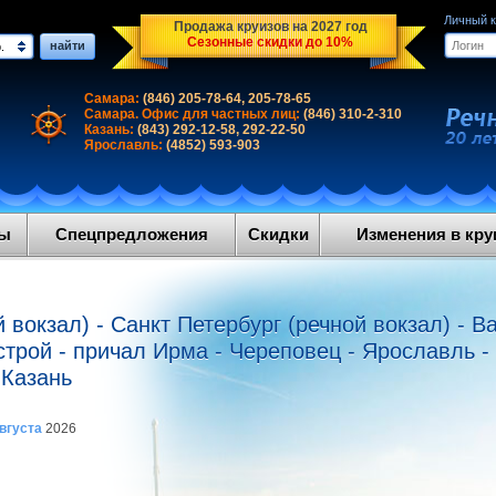
Личный 
Продажа круизов на 2027 год
Сезонные скидки до 10%
найти
.
Самара:
(846) 205-78-64, 205-78-65
Самара. Офис для частных лиц:
(846) 310-2-310
Казань:
(843) 292-12-58, 292-22-50
Ярославль:
(4852) 593-903
ды
Спецпредложения
Скидки
Изменения в круи
 вокзал) - Санкт Петербург (речной вокзал) - В
трой - причал Ирма - Череповец - Ярославль -
 Казань
августа
2026