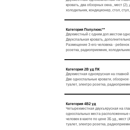
кровать, два обзорных окна., мест (2)
холодильник, кондиционер, стол, сту
Категория Полулюкс**
Двухместный с одним доп.местом одно
Двухспальная кровать, дополнительно
Размещение 3-его человека - ребенок до
розетка, радиоприемник, холодильник
Категория 2В уд ПК
Двухместная одноярусная на главной
Две односпальные кровати, обзорное ок
туалет, электро розетка, радиоприемн
Категория 4В2 уд
Четырехместная двухъярусная на гла
односпальных места расположенные о
человек в каюте по цене 3Б уд., мест (
туалет, электро розетка, радиоприемн