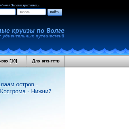
кабинет
Зарегистрируйтесь
войти
зах [10]
Для агентств
алаам остров -
 Кострома - Нижний