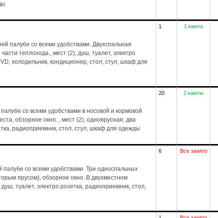
ды
1
1 каюта
ей палубе со всеми удобствами. Двухспальная
части теплохода., мест (2), душ, туалет, электро
VD, холодильник, кондиционер, стол, стул, шкаф для
20
2 каюты
палубе со всеми удобствами в носовой и кормовой
та, обзорное окно. , мест (2), одноярусная, два
зетка, радиоприемник, стол, стул, шкаф для одежды
6
Все занято
 палубе со всеми удобствами. Три односпальных
торым ярусом), обзорное окно. В двухместном
 душ, туалет, электро розетка, радиоприемник, стол,
1
Все занято