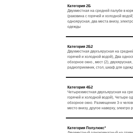
Категория 2Б
Двухместная на средней палубе в кор
(раковина с горячей и холодной водой)
одноярусная, два места внизу, электр
одежды
Категория 2Б2
Двухместная двухъярусная на средней
горячей и холодной водой), Два одно
обзорное окно., мест (2), двухярусная,
радиоприемник, стол, шкаф для одеж
Категория 4Б2
Четырехместная двухъярусная на сре
горячей и холодной водой), Четыре о
обзорное окно. Размещение 3-х человек
место внизу, другое наверху, электро
Категория Полулюкс*
Двухместный однокомнатный на главн