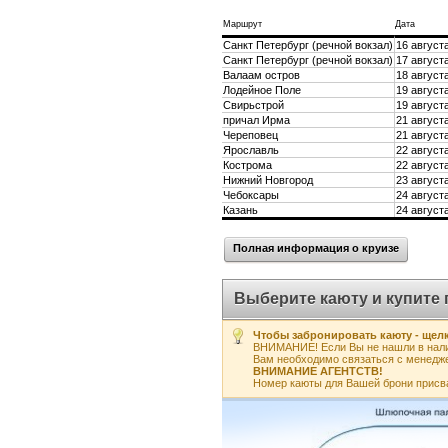
Маршрут
Дата
Санкт Петербург (речной вокзал)
16 августа
Санкт Петербург (речной вокзал)
17 августа
Валаам остров
18 августа
Лодейное Поле
19 августа
Свирьстрой
19 августа
причал Ирма
21 августа
Череповец
21 августа
Ярославль
22 августа
Кострома
22 августа
Нижний Новгород
23 августа
Чебоксары
24 августа
Казань
24 августа
Полная информация о круизе
Выберите каюту и купите 
Чтобы забронировать каюту - щелк
ВНИМАНИЕ! Если Вы не нашли в нали
Вам необходимо связаться с менедж
ВНИМАНИЕ АГЕНТСТВ!
Номер каюты для Вашей брони присв