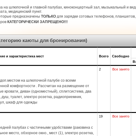
а на шлюпочной и главной палубах, киноконцертный зал, мызыкальный и виде
ата, медицинский пункт.
которые предназначены
ТОЛЬКО
для зарядки сотовых телефонов, планшетов, 
оров
КАТЕГОРИЧЕСКИ ЗАПРЕЩЕНО!!!
категорию каюты для бронирования)
ие и характеристика мест
Всего
Свободно
В
2
Все занято
доп.местом на шлюпочной палубе со всеми
енной комфортности . Рассчитан на размещение от
ые кровати, диван (одноместный), сплитсистема, два
1), душ, туалет, электро розетка, радиоприемник,
стул, шкаф для одежды
19
Все занято
едней палубах с частичными удобствами (раковина с
ное место, обзорное окно., мест (1), электро розетка,