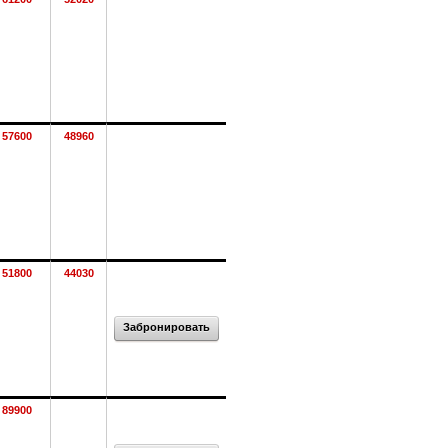
57600
48960
51800
44030
Забронировать
89900