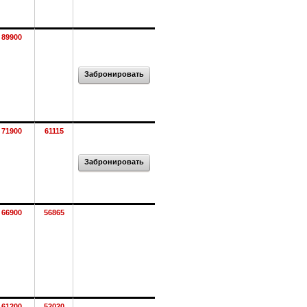
89900
Забронировать
71900
61115
Забронировать
66900
56865
61200
52020