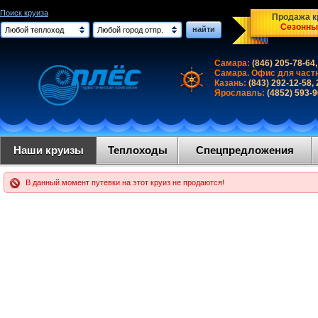
Поиск круиза
Продажа кр
Сезонны
найти
Любой теплоход
Любой город отпр.
Самара:
(846) 205-78-64,
Самара. Офис для част
Казань:
(843) 292-12-58,
Ярославль:
(4852) 593-
Наши круизы
Теплоходы
Спецпредложения
В данный момент путевки на этот круиз не продаются!