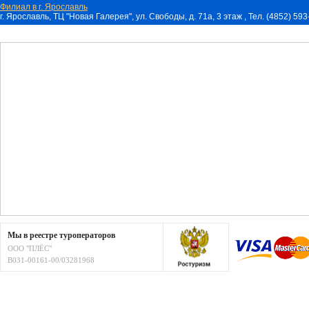
Филиал в г. Ярославль
г. Ярославль, ТЦ "Новая Галерея", ул. Свободы, д. 71a, 3 этаж , Тел. (4852) 59
Мы в реестре туроператоров
ООО "ПЛЁС"
В031-00161-00/03281968