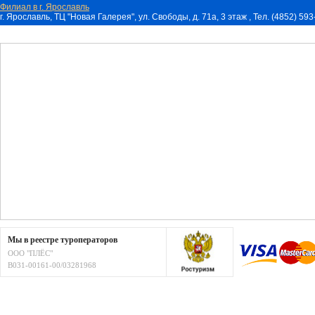
Филиал в г. Ярославль
г. Ярославль, ТЦ "Новая Галерея", ул. Свободы, д. 71a, 3 этаж , Тел. (4852) 59
Мы в реестре туроператоров
ООО "ПЛЁС"
В031-00161-00/03281968