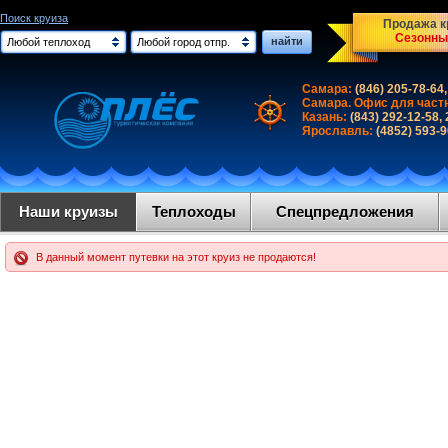
Поиск круиза
Продажа кр
Сезонны
найти
Любой теплоход
Любой город отпр.
Самара:
(846) 205-78-64,
Самара. Офис для част
Казань:
(843) 292-12-58,
Ярославль:
(4852) 593-
Наши круизы
Теплоходы
Спецпредложения
В данный момент путевки на этот круиз не продаются!