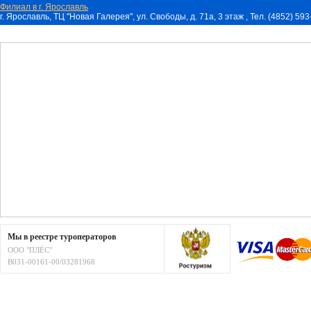
Филиал в г. Ярославль
г. Ярославль, ТЦ "Новая Галерея", ул. Свободы, д. 71a, 3 этаж , Тел. (4852) 59
Мы в реестре туроператоров
ООО "ПЛЁС"
В031-00161-00/03281968