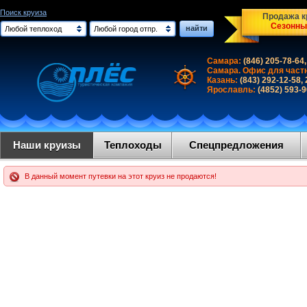
Поиск круиза
Продажа кр
Сезонны
найти
Любой теплоход
Любой город отпр.
Самара:
(846) 205-78-64,
Самара. Офис для част
Казань:
(843) 292-12-58,
Ярославль:
(4852) 593-
Наши круизы
Теплоходы
Спецпредложения
В данный момент путевки на этот круиз не продаются!