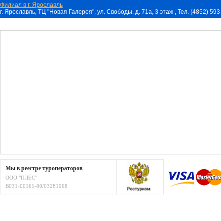
Филиал в г. Ярославль
г. Ярославль, ТЦ "Новая Галерея", ул. Свободы, д. 71a, 3 этаж , Тел. (4852) 59
Мы в реестре туроператоров
ООО "ПЛЁС"
В031-00161-00/03281968