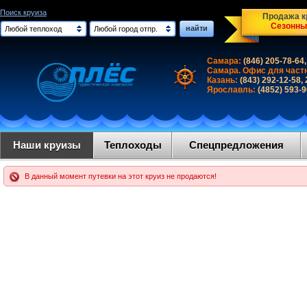
Поиск круиза
Продажа кр
Сезонны
найти
Любой теплоход
Любой город отпр.
Самара:
(846) 205-78-64,
Самара. Офис для част
Казань:
(843) 292-12-58,
Ярославль:
(4852) 593-
Наши круизы
Теплоходы
Спецпредложения
В данный момент путевки на этот круиз не продаются!