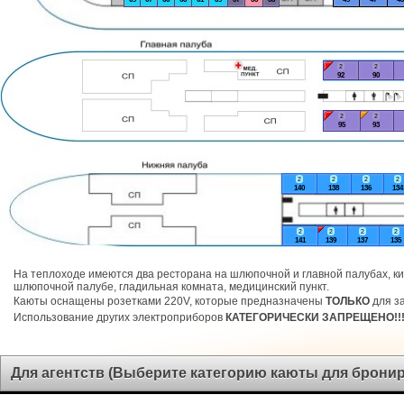
2
2
92
90
2
2
95
93
2
2
2
2
140
138
136
134
2
2
2
2
141
139
137
135
На теплоходе имеются два ресторана на шлюпочной и главной палубах, ки
шлюпочной палубе, гладильная комната, медицинский пункт.
Каюты оснащены розетками 220V, которые предназначены
ТОЛЬКО
для за
Использование других электроприборов
КАТЕГОРИЧЕСКИ ЗАПРЕЩЕНО!!
Для агентств (Выберите категорию каюты для брони