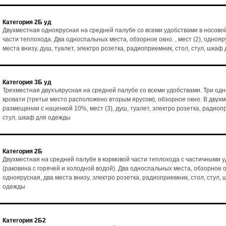
Категория 2Б уд
Двухместная одноярусная на средней палубе со всеми удобствами в носово
части теплохода. Два односпальных места, обзорное окно. , мест (2), однояр
места внизу, душ, туалет, электро розетка, радиоприемник, стол, стул, шка
Категория 3Б уд
Трехместная двухъярусная на средней палубе со всеми удобствами. Три од
кровати (третье место расположено вторым ярусом), обзорное окно. В двух
размещении с наценкой 10%, мест (3), душ, туалет, электро розетка, радиоп
стул, шкаф для одежды
Категория 2Б
Двухместная на средней палубе в кормовой части теплохода с частичными 
(раковина с горячей и холодной водой). Два односпальных места, обзорное ок
одноярусная, два места внизу, электро розетка, радиоприемник, стол, стул,
одежды
Категория 2Б2