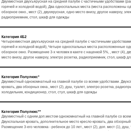
Двухместная двухъярусная на средней палубе с частичными удобствами (ра
горячей и холодной водой), Два односпальных места (места расположены од
обзорное окно., мест (2), двухярусная, одно место внизу, другое наверху, эле
радиоприемник, стол, шкаф для одежды
Категория 4Б2
Четырехместная двухъярусная на средней палубе с частичными удобствами
горячей и холодной водой), Четыре односпальных места расположенные одн
обзорное окно. Размещение 3-х человек в каюте с наценкой 5%, , мест (4), д
место внизу, другое наверху, электро розетка, радиоприемник, стол, шкаф д
Категория Полулюкс*
Двухместный однокомнатный на главной палубе со всеми удобствами. Двух
кровать, два обзорных окна., мест (2), душ, туалет, электро розетка, радиопр
холодильник, кондиционер, стол, стул, шкаф для одежды
Категория Полулюкс**
Двухместный с одним доп.местом однокомнатный на главной палубе со всем
Двухспальная кровать, дополнительное место кресло-кровать, два обзорный
Размещение 3-его человека - ребенок до 10 лет., мест (2), доп. мест (1), душ,