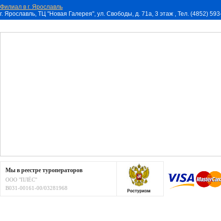
Филиал в г. Ярославль
г. Ярославль, ТЦ "Новая Галерея", ул. Свободы, д. 71a, 3 этаж , Тел. (4852) 59
Мы в реестре туроператоров
ООО "ПЛЁС"
В031-00161-00/03281968