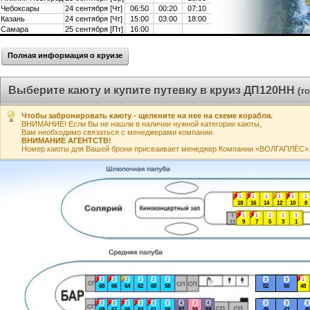
Чебоксары
24 сентября [Чт]
06:50
00:20
07:10
Казань
24 сентября [Чт]
15:00
03:00
18:00
Самара
25 сентября [Пт]
16:00
Полная информация о круизе
Выберите каюту и купите путевку в круиз ДП120НН
(т
Чтобы забронировать каюту - щелкните на нее на схеме корабля.
ВНИМАНИЕ! Если Вы не нашли в наличии нужной категории каюты,
Вам необходимо связаться с менеджерами компании.
ВНИМАНИЕ АГЕНТСТВ!
Номер каюты для Вашей брони присваивает менеджер Компании «ВОЛГАПЛЁС». А
1
1
1
1
1
1
18
16
14
12
10
8
1
1
1
1
1
9
7
5
3
1
2
2
2
2
2
2
3
3
1
68
66
64
62
60
58
52
50
48
2
2
2
2
2
2
4
2
4
3
3
3
69
67
65
63
61
59
57
55
53
49
47
45