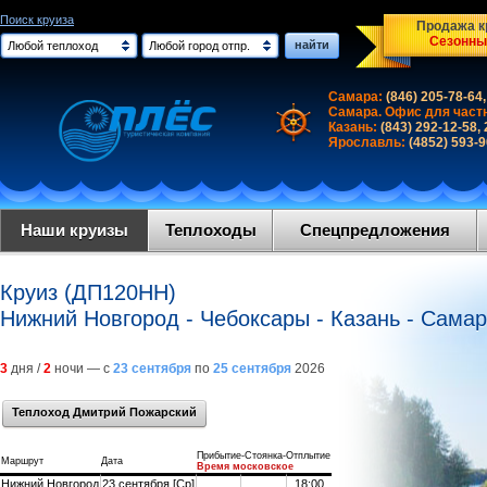
Поиск круиза
Продажа кр
Сезонны
найти
Любой теплоход
Любой город отпр.
Самара:
(846) 205-78-64,
Самара. Офис для част
Казань:
(843) 292-12-58,
Ярославль:
(4852) 593-
Наши круизы
Теплоходы
Спецпредложения
Круиз (ДП120НН)
Нижний Новгород - Чебоксары - Казань - Сама
3
дня /
2
ночи — с
23 сентября
по
25 сентября
2026
Теплоход Дмитрий Пожарский
Прибытие-Стоянка-Отплытие
Маршрут
Дата
Время московское
Нижний Новгород
23 сентября [Ср]
18:00