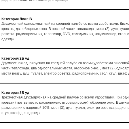
Категория Люкс В
Двухместный однокомнатный на средней палубе со всеми удобствами. Двух
кровать, два обзорных окна. В носовой части теплохода., мест (2), душ, туале
розетка, радиоприемник, телевизор, DVD, холодильник, кондиционер, стол, 
одежды
Категория 2Б уд
Двухместная одноярусная на средней палубе со всеми удобствами в носово
части теплохода. Два односпальных места, обзорное окно. , мест (2), однояр
места внизу, душ, туалет, электро розетка, радиоприемник, стол, стул, шка
Категория 3Б уд
Трехместная двухъярусная на средней палубе со всеми удобствами. Три од
кровати (третье место расположено вторым ярусом), обзорное окно. В двух
размещении с наценкой 10%, мест (3), душ, туалет, электро розетка, радиоп
стул, шкаф для одежды