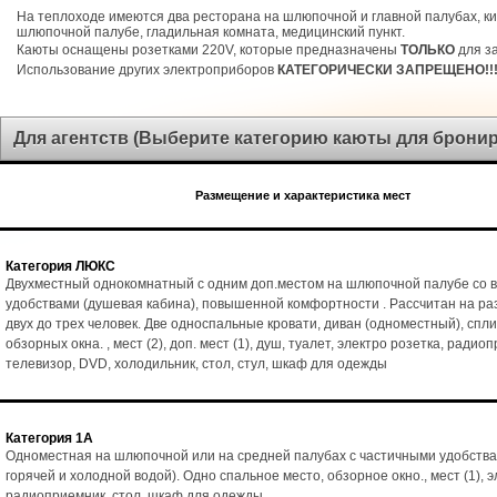
На теплоходе имеются два ресторана на шлюпочной и главной палубах, ки
шлюпочной палубе, гладильная комната, медицинский пункт.
Каюты оснащены розетками 220V, которые предназначены
ТОЛЬКО
для за
Использование других электроприборов
КАТЕГОРИЧЕСКИ ЗАПРЕЩЕНО!!
Для агентств (Выберите категорию каюты для брони
Размещение и характеристика мест
Категория ЛЮКС
Двухместный однокомнатный с одним доп.местом на шлюпочной палубе со 
удобствами (душевая кабина), повышенной комфортности . Рассчитан на р
двух до трех человек. Две односпальные кровати, диван (одноместный), спл
обзорных окна. , мест (2), доп. мест (1), душ, туалет, электро розетка, радио
телевизор, DVD, холодильник, стол, стул, шкаф для одежды
Категория 1А
Одноместная на шлюпочной или на средней палубах с частичными удобства
горячей и холодной водой). Одно спальное место, обзорное окно., мест (1), э
радиоприемник, стол, шкаф для одежды