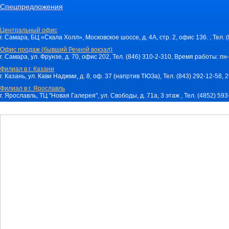
Спецпредложения
Центральный офис
г. Самара, БЦ «Скала Холл», Московское шоссе, д. 4А, стр. 2, офис 136. , Тел. 
Офис продаж (бывший Речной вокзал)
г. Самара, ул. Фрунзе, д. 70, офис 202, Тел. (846) 310-2-310, Время работы: пн-
Филиал в г. Казани
г. Казань, ул. Кави Наджми, д. 8, оф. 37 (напртив ТЮЗа), Тел. (843) 292-12-58,
Филиал в г. Ярославль
г. Ярославль, ТЦ "Новая Галерея", ул. Свободы, д. 71a, 3 этаж , Тел. (4852) 59