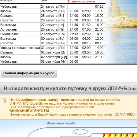
Маршрут
Дата
Время московское
Чебоксары
24 августа [Пн]
07:10
Казань
24 августа [Пн]
15:00
02:00
17:00
Самара
25 августа [Вт]
14:00
04:00
18:00
Саратов
26 августа [Ср]
15:30
03:00
18:30
Волгоград
27 августа [Чт]
14:30
01:30
16:00
Астрахань
28 августа [Пт]
14:00
07:00
21:00
Никольское
29 августа [Сб]
11:30
02:30
14:00
Волгоград
30 августа [Вс]
08:00
04:00
12:00
Саратов
31 августа [Пн]
09:00
00:15
09:15
Усовка (зеленая стоянка)
31 августа [Пн]
12:00
02:00
14:00
Самара
01 сентября [Вт]
13:00
03:00
16:00
Казань
02 сентября [Ср]
15:30
05:30
21:00
Чебоксары
03 сентября [Чт]
08:00
Полная информация о круизе
Выберите каюту и купите путевку в круиз ДП22ЧБ
(то
Чтобы забронировать каюту - щелкните на нее на схеме корабля.
ВНИМАНИЕ! Если Вы не нашли в наличии нужной категории каюты,
Вам необходимо связаться с менеджерами компании.
ВНИМАНИЕ АГЕНТСТВ!
Номер каюты для Вашей брони присваивает менеджер Компании «ВОЛГАПЛЁС». А
1
1
1
1
1
1