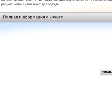
радиоприемник, стол, шкаф для одежды
Полная информация о круизе
Читать