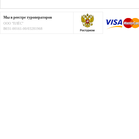
Мы в реестре туроператоров
ООО "ПЛЁС"
В031-00161-00/03281968