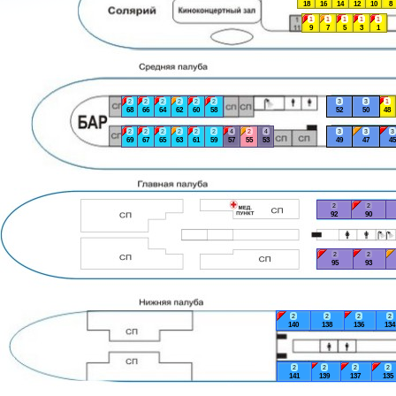
18
16
14
12
10
8
1
1
1
1
1
9
7
5
3
1
2
2
2
2
2
2
3
3
1
68
66
64
62
60
58
52
50
48
2
2
2
2
2
2
4
2
4
3
3
3
69
67
65
63
61
59
57
55
53
49
47
45
2
2
92
90
2
2
95
93
2
2
2
2
140
138
136
134
2
2
2
2
141
139
137
135