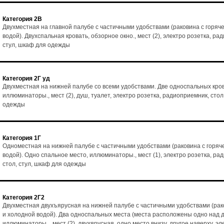
Категория 2В
Двухместная на главной палубе с частичными удобствами (раковина с горяч
водой). Двухспальная кровать, обзорное окно., мест (2), электро розетка, ра
стул, шкаф для одежды
Категория 2Г уд
Двухместная на нижней палубе со всеми удобствами. Две односпальных кро
иллюминаторы., мест (2), душ, туалет, электро розетка, радиоприемник, стол
одежды
Категория 1Г
Одноместная на нижней палубе с частичными удобствами (раковина с горяч
водой). Одно спальное место, иллюминаторы., мест (1), электро розетка, ра
стол, стул, шкаф для одежды
Категория 2Г2
Двухместная двухъярусная на нижней палубе с частичными удобствами (рак
и холодной водой). Два односпальных места (места расположены одно над д
иллюминаторы. , мест (2), двухярусная, одно место внизу, другое наверху, эл