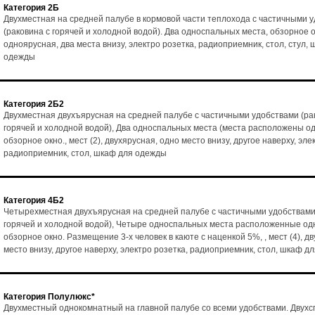
Категория 2Б
Двухместная на средней палубе в кормовой части теплохода с частичными 
(раковина с горячей и холодной водой). Два односпальных места, обзорное ок
одноярусная, два места внизу, электро розетка, радиоприемник, стол, стул,
одежды
Категория 2Б2
Двухместная двухъярусная на средней палубе с частичными удобствами (ра
горячей и холодной водой), Два односпальных места (места расположены од
обзорное окно., мест (2), двухярусная, одно место внизу, другое наверху, эле
радиоприемник, стол, шкаф для одежды
Категория 4Б2
Четырехместная двухъярусная на средней палубе с частичными удобствами
горячей и холодной водой), Четыре односпальных места расположенные одн
обзорное окно. Размещение 3-х человек в каюте с наценкой 5%, , мест (4), д
место внизу, другое наверху, электро розетка, радиоприемник, стол, шкаф д
Категория Полулюкс*
Двухместный однокомнатный на главной палубе со всеми удобствами. Двух