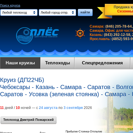
Поиск круиза
Продажа кр
Сезонны
найти
Любой теплоход
Любой город отпр.
Самара:
(846) 205-78-64,
Самара. Офис для част
Казань:
(843) 292-12-58,
Ярославль:
(4852) 593-
Наши круизы
Теплоходы
Спецпредложения
Круиз (ДП22ЧБ)
Чебоксары - Казань - Самара - Саратов - Волгог
Саратов - Усовка (зеленая стоянка) - Самара -
11
дней /
10
ночей — с
24 августа
по
3 сентября
2026
Теплоход Дмитрий Пожарский
Прибытие-Стоянка-Отплытие