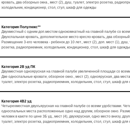
кровать, два обзорных окна., мест (2), душ, туалет, электро розетка, радиопр
холодильник, кондиционер, стол, стул, шкаф для одежды
Категория Полулюкс**
Двухместный с одним доп.местом однокомнатный на главной палубе со всем
Двухспальная кровать, дополнительное место кресло-кровать, два обзорный
Размещение 3-его человека - ребенок до 10 лет., мест (2), доп. мест (1), душ,
розетка, радиоприемник, холодильник, кондиционер, стол, шкаф для одежды
Категория 2В уд ПК
Двухместная одноярусная на главной палубе увеличенной площади со всем
Две односпальные кровати, обзорное окно., мест (2), одноярусная, два места
туалет, электро розетка, радиоприемник, холодильник, стол, стул, шкаф для
Категория 4В2 уд
Четырехместная двухъярусная на главной палубе со всеми удобствами. Че
односпальных места расположенные одно над другим, обзорное окно. Разм
человек в каюте по цене 3Б уд., мест (4), двухярусная, одно место внизу, друг
туалет, электро розетка, радиоприемник, холодильник, стол, стул, шкаф для