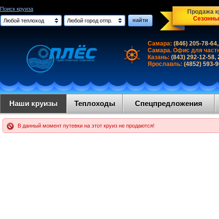
Поиск круиза
Продажа кр
Сезонны
найти
Любой теплоход
Любой город отпр.
Самара:
(846) 205-78-64,
Самара. Офис для част
Казань:
(843) 292-12-58,
Ярославль:
(4852) 593-
Наши круизы
Теплоходы
Спецпредложения
В данный момент путевки на этот круиз не продаются!