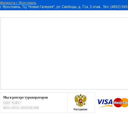
Филиал в г. Ярославль
г. Ярославль, ТЦ "Новая Галерея", ул. Свободы, д. 71a, 3 этаж , Тел. (4852) 59
Мы в реестре туроператоров
ООО "ПЛЁС"
В031-00161-00/03281968