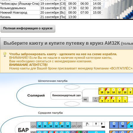
Чебоксары (Йошкар-Ола)
19 сентября [Сб]
08:00
06:00
14:00
Козьмодемьянск
19 сентября [Сб]
17:30
02:30
20:00
Нижний Новгород
20 сентября [Вс]
08:00
07:00
15:00
Казань
21 сентября [Пн]
13:00
Полная информация о круизе
Выберите каюту и купите путевку в круиз АИ32К
(толь
Чтобы забронировать каюту - щелкните на нее на схеме корабля.
ВНИМАНИЕ! Если Вы не нашли в наличии нужной категории каюты,
Вам необходимо связаться с менеджерами компании.
ВНИМАНИЕ АГЕНТСТВ!
Номер каюты для Вашей брони присваивает менеджер Компании «ВОЛГАПЛЁС». А
1
1
1
1
1
1
18
16
14
12
10
8
1
1
1
1
1
9
7
5
3
1
2
2
2
2
2
2
3
3
2
68
66
64
62
60
58
52
50
48
2
2
2
2
2
2
4
2
4
2
3
3
3