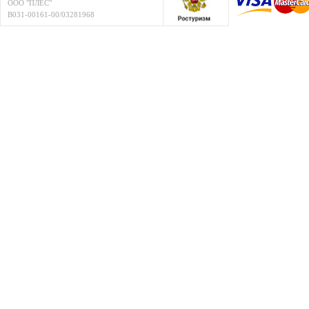
ООО "ПЛЁС"
В031-00161-00/03281968