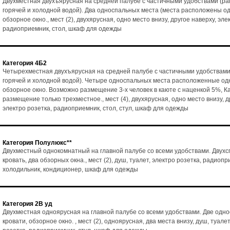
Двухместная двухъярусная на средней палубе с частичными удобствами (ра
горячей и холодной водой). Два односпальных места (места расположены од
обзорное окно., мест (2), двухярусная, одно место внизу, другое наверху, эле
радиоприемник, стол, шкаф для одежды
Категория 4Б2
Четырехместная двухъярусная на средней палубе с частичными удобствами
горячей и холодной водой). Четыре односпальных места расположенные одн
обзорное окно. Возможно размещение 3-х человек в каюте с наценкой 5%, К
размещение только трехместное., мест (4), двухярусная, одно место внизу, д
электро розетка, радиоприемник, стол, стул, шкаф для одежды
Категория Полулюкс**
Двухместный однокомнатный на главной палубе со всеми удобствами. Двух
кровать, два обзорных окна., мест (2), душ, туалет, электро розетка, радиопр
холодильник, кондиционер, шкаф для одежды
Категория 2В уд
Двухместная одноярусная на главной палубе со всеми удобствами. Две одн
кровати, обзорное окно. , мест (2), одноярусная, два места внизу, душ, туалет