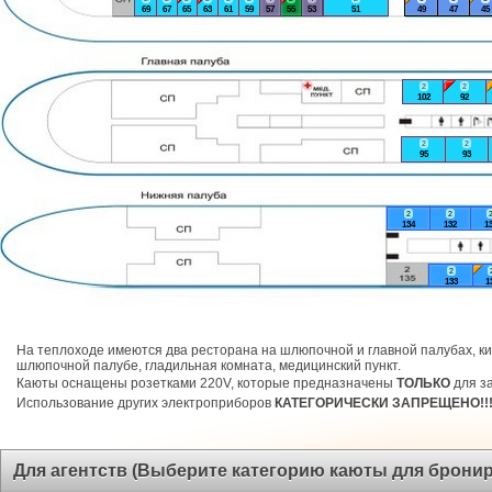
69
67
65
63
61
59
57
55
53
51
49
47
45
2
2
102
92
2
2
95
93
2
2
134
132
1
2
133
1
На теплоходе имеются два ресторана на шлюпочной и главной палубах, ки
шлюпочной палубе, гладильная комната, медицинский пункт.
Каюты оснащены розетками 220V, которые предназначены
ТОЛЬКО
для за
Использование других электроприборов
КАТЕГОРИЧЕСКИ ЗАПРЕЩЕНО!!
Для агентств (Выберите категорию каюты для брони