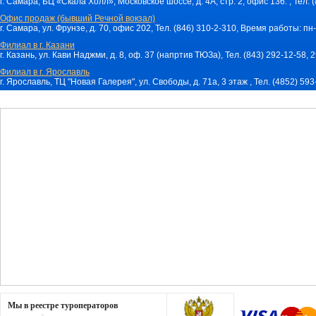
г. Самара, БЦ «Скала Холл», Московское шоссе, д. 4А, стр. 2, офис 136. , Тел. 
Офис продаж (бывший Речной вокзал)
г. Самара, ул. Фрунзе, д. 70, офис 202, Тел. (846) 310-2-310, Время работы: пн-
Филиал в г. Казани
г. Казань, ул. Кави Наджми, д. 8, оф. 37 (напртив ТЮЗа), Тел. (843) 292-12-58,
Филиал в г. Ярославль
г. Ярославль, ТЦ "Новая Галерея", ул. Свободы, д. 71a, 3 этаж , Тел. (4852) 59
Мы в реестре туроператоров