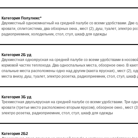
Категория Полулюкс*
Двухместный однокомнатный на средней палубе со всеми удобствами. Две 
кровати, сплитсистема, два обзорных окна., мест (2), душ, туалет, электро ро
радиоприемник, холодильник, стол, стул, шкаф для одежды
Категория 2Б уд
Двухместная одноярусная на средней палубе со всеми удобствами в носовой
кормовой частях теплохода. Два односпальных места, обзорное окно. В каю
спальные места расположены одно над другим (каюта ярусная)., мест (2), о
места внизу, душ, туалет, электро розетка, радиоприемник, стол, стул, шка
Категория 3Б уд
Трехместная двухъярусная на средней палубе со всеми удобствами. Три од
кровати (третье место расположено вторым ярусом), обзорное окно., мест (3)
электро розетка, радиоприемник, стол, стул, шкаф для одежды
Категория 2Б2