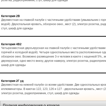
розетка, радиоприемник, стул, шкаф для одежды
Категория 2В
Двухместная на главной палубе с частичными удобствами (умывальник с гор
водой). Двухспальная кровать, обзорное окно., мест (2), электро розетка, ра
стул, шкаф для одежды
Категория 4В2
Четырехместная двухъярусная на главной палубе с частичными удобствами 
горячей и холодной водой). Четыре односпальных места расположенные одн
обзорное окно. Возможно размещение 3-х человек в каюте с наценкой 5%., ме
двухярусная, одно место внизу, другое наверху, электро розетка, радиоприемн
шкаф для одежды
Категория 2Г уд
Двухместная на нижней палубе со всеми удобствами. Две односпальных кро
иллюминаторы. В каютах 122, 123, 126 и 127 - двухспальная кровать., мест (2)
электро розетка, радиоприемник, стул, шкаф для одежды
Полная информация о круизе