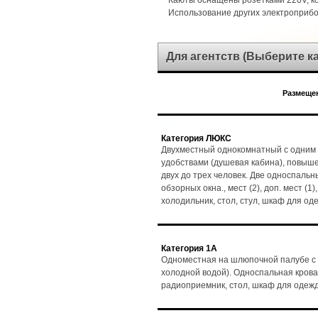
Каюты оснащены розетками 220V, 
Использование других электроприб
Для агентств (Выберите 
Размещен
Категория ЛЮКС
Двухместный однокомнатный с одним 
удобствами (душевая кабина), повыш
двух до трех человек. Две односпальн
обзорных окна., мест (2), доп. мест (1
холодильник, стол, стул, шкаф для о
Категория 1А
Одноместная на шлюпочной палубе с 
холодной водой). Односпальная кровать
радиоприемник, стол, шкаф для одеж