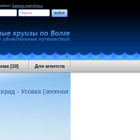
кабинет
Зарегистрируйтесь
войти
зах [10]
Для агентств
оград - Усовка (зеленая