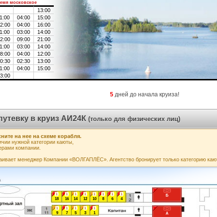
емя московское
13:00
1:00
04:00
15:00
2:00
04:00
16:00
1:00
03:00
14:00
2:00
09:00
21:00
1:00
03:00
14:00
8:00
04:00
12:00
0:30
02:30
13:00
1:00
04:00
15:00
3:00
5
дней до начала круиза!
путевку в круиз АИ24К
(только для физических лиц)
ните на нее на схеме корабля.
чии нужной категории каюты,
ерами компании.
аивает менеджер Компании «ВОЛГАПЛЁС». Агентство бронирует только категорию каю
2+1
1
1
1
1
1
1
1
1
Б
18
16
14
12
10
8
6
4
1
1
1
1
1
2+1
9
7
5
3
1
А