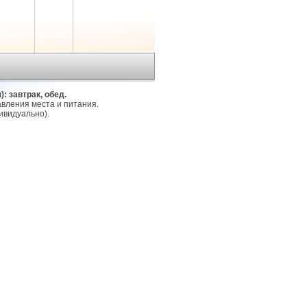
: завтрак, обед.
вления места и питания. 

видуально).
