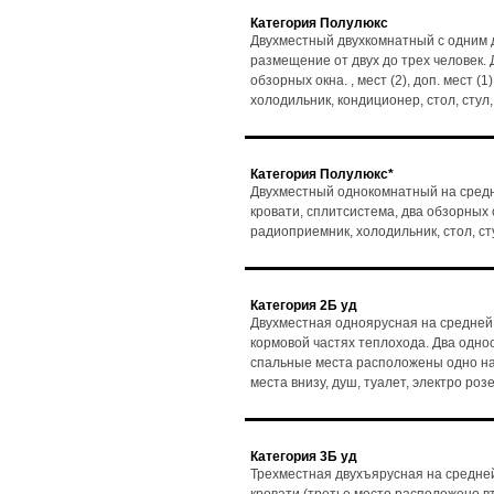
Категория Полулюкс
Двухместный двухкомнатный с одним д
размещение от двух до трех человек. 
обзорных окна. , мест (2), доп. мест (
холодильник, кондиционер, стол, сту
Категория Полулюкс*
Двухместный однокомнатный на средн
кровати, сплитсистема, два обзорных ок
радиоприемник, холодильник, стол, с
Категория 2Б уд
Двухместная одноярусная на средней 
кормовой частях теплохода. Два одно
спальные места расположены одно над 
места внизу, душ, туалет, электро ро
Категория 3Б уд
Трехместная двухъярусная на средней