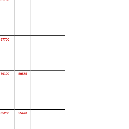
87700
87700
70100
59585
65200
55420