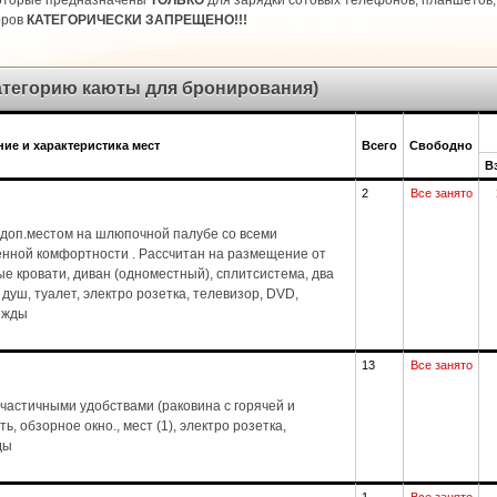
которые предназначены
ТОЛЬКО
для зарядки сотовых телефонов, планшетов, 
оров
КАТЕГОРИЧЕСКИ ЗАПРЕЩЕНО!!!
категорию каюты для бронирования)
ие и характеристика мест
Всего
Свободно
В
2
Все занято
доп.местом на шлюпочной палубе со всеми
енной комфортности . Рассчитан на размещение от
ые кровати, диван (одноместный), сплитсистема, два
), душ, туалет, электро розетка, телевизор, DVD,
дежды
13
Все занято
частичными удобствами (раковина с горячей и
, обзорное окно., мест (1), электро розетка,
ды