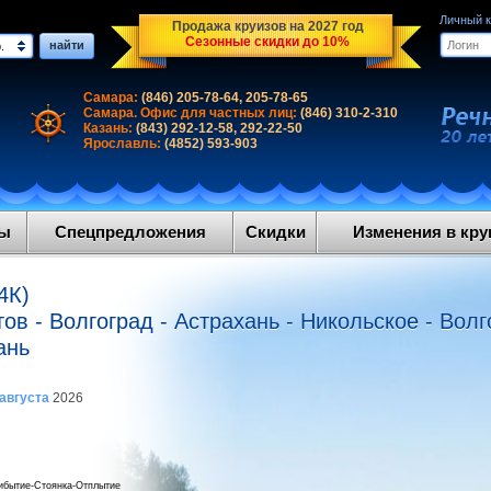
Личный 
Продажа круизов на 2027 год
Сезонные скидки до 10%
найти
.
Самара:
(846) 205-78-64, 205-78-65
Самара. Офис для частных лиц:
(846) 310-2-310
Казань:
(843) 292-12-58, 292-22-50
Ярославль:
(4852) 593-903
ды
Спецпредложения
Скидки
Изменения в круи
4К)
ов - Волгоград - Астрахань - Никольское - Волг
ань
 августа
2026
ибытие-Стоянка-Отплытие