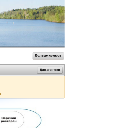
Больше круизов
Для агентств
т.