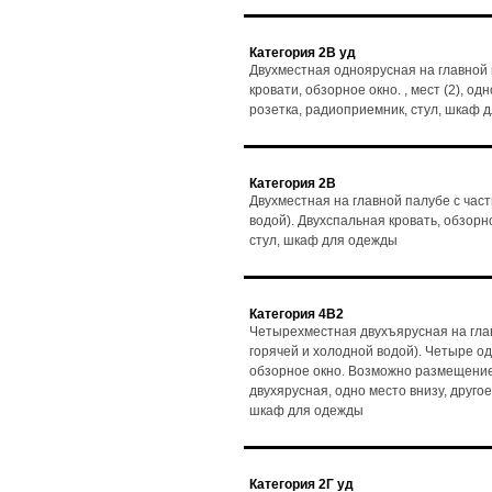
Категория 2В уд
Двухместная одноярусная на главной 
кровати, обзорное окно. , мест (2), од
розетка, радиоприемник, стул, шкаф 
Категория 2В
Двухместная на главной палубе с час
водой). Двухспальная кровать, обзорно
стул, шкаф для одежды
Категория 4В2
Четырехместная двухъярусная на глав
горячей и холодной водой). Четыре о
обзорное окно. Возможно размещение 3
двухярусная, одно место внизу, другое
шкаф для одежды
Категория 2Г уд