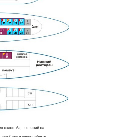
2
2
2
2
28
26
24
22
2+1
2
2
2
В
27
25
23
2
78
о салон, бар, солярий на