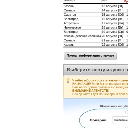
Маршрут
Дата
Вр
Казань
13 августа [Чт]
Самара
14 августа [Пт]
1
Саратов
15 августа [Сб]
1
Волгоград
16 августа [Вс]
1
Астрахань
17 августа [Пн]
1
Никольское
18 августа [Вт]
1
Волгоград
19 августа [Ср]
0
Усовка (зеленая стоянка)
20 августа [Чт]
1
Самара
21 августа [Пт]
1
Казань
22 августа [Сб]
1
Полная информация о круизе
Выберите каюту и купите 
Чтобы забронировать каюту - щелк
ВНИМАНИЕ! Если Вы не нашли в нали
Вам необходимо связаться с менедж
ВНИМАНИЕ АГЕНТСТВ!
Номер каюты для Вашей брони присв