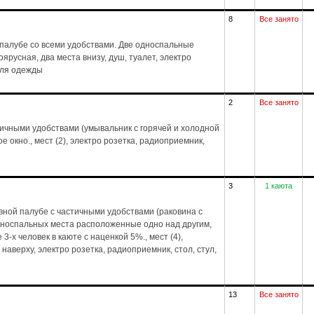
8
Все занято
палубе со всеми удобствами. Две односпальные
ноярусная, два места внизу, душ, туалет, электро
для одежды
2
Все занято
тичными удобствами (умывальник с горячей и холодной
е окно., мест (2), электро розетка, радиоприемник,
3
1 каюта
ной палубе с частичными удобствами (раковина с
дноспальных места расположенные одно над другим,
-х человек в каюте с наценкой 5%., мест (4),
 наверху, электро розетка, радиоприемник, стол, стул,
13
Все занято