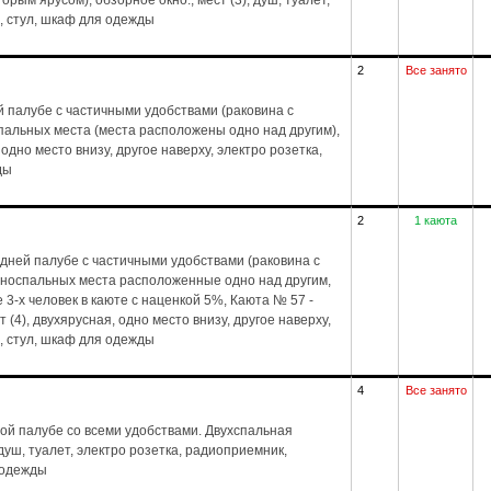
рым ярусом), обзорное окно., мест (3), душ, туалет,
, стул, шкаф для одежды
2
Все занято
 палубе с частичными удобствами (раковина с
спальных места (места расположены одно над другим),
 одно место внизу, другое наверху, электро розетка,
ды
2
1 каюта
дней палубе с частичными удобствами (раковина с
дноспальных места расположенные одно над другим,
3-х человек в каюте с наценкой 5%, Каюта № 57 -
(4), двухярусная, одно место внизу, другое наверху,
, стул, шкаф для одежды
4
Все занято
ой палубе со всеми удобствами. Двухспальная
, душ, туалет, электро розетка, радиоприемник,
 одежды