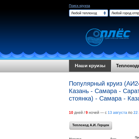
Поиск круиза
Любой теплоход
Любой город отпр
Наши круизы
Теплохо
Популярный круиз (АИ2
Казань - Самара - Сарат
стоянка) - Самара - Каз
10
дней /
9
ночей — с
13 августа
по
22
Теплоход А.И. Герцен
Пр