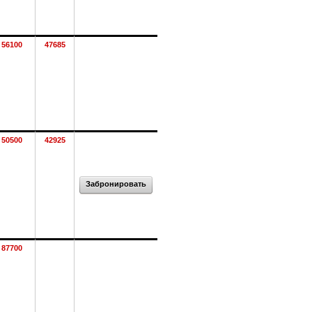
56100
47685
50500
42925
Забронировать
87700