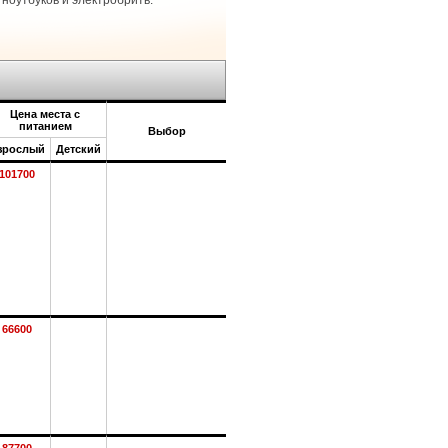
ноутбуков и электробритв.
Цена места с
питанием
Выбор
зрослый
Детский
101700
66600