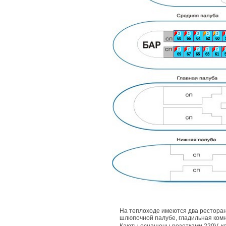
2
2
2
2
2
68
66
64
62
60
2
2
2
2
2
69
67
65
63
61
На теплоходе имеются два ресторан
шлюпочной палубе, гладильная комн