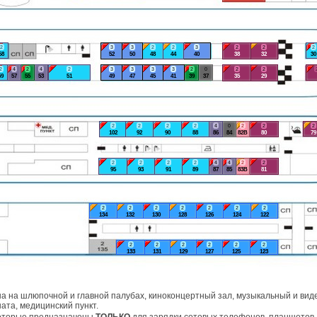
2
3
3
2
2
3
2
2
2
58
52
50
48
44
40
38
32
30
2
4
2
4
2
3
3
3
3
2
0
2
2
59
57
55
53
51
49
47
45
41
39
37
35
29
2
2
2
2
4
0
2
2
2
102
92
90
88
86
84
82В
80
79
2
2
2
2
4
4
2
2
95
93
91
89
87
85
83В
81
2
2
2
2
2
2
2
134
132
130
128
126
124
122
2
2
2
2
2
2
133
131
129
127
125
123
а на шлюпочной и главной палубах, киноконцертный зал, музыкальный и виде
ата, медицинский пункт.