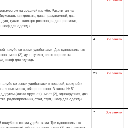
1
Все занято
оп.местом на средней палубе. Рассчитан на
Двухспальная кровать, диван раздвижной, два
1), душ, туалет, электро розетка, радиоприемник,
л, шкаф для одежды
4
Все занято
ей палубе со всеми удобствами. Две односпальные
на., мест (2), душ, туалет, электро розетка,
тул, шкаф для одежды
23
Все занято
палубе со всеми удобствами в носовой, средней и
спальных места, обзорное окно. В каюта № 51
другим (каюта ярусная)., мест (2), одноярусная, два
зетка, радиоприемник, стол, стул, шкаф для одежды
7
Все занято
 палубе со всеми удобствами. Три односпальных