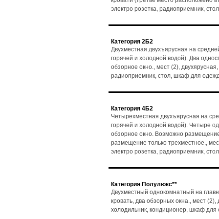
кровати (третье место расположено вто
электро розетка, радиоприемник, стол
Категория 2Б2
Двухместная двухъярусная на средней
горячей и холодной водой). Два одно
обзорное окно., мест (2), двухярусная,
радиоприемник, стол, шкаф для одеж
Категория 4Б2
Четырехместная двухъярусная на сре
горячей и холодной водой). Четыре о
обзорное окно. Возможно размещение 
размещение только трехместное., мест 
электро розетка, радиоприемник, стол
Категория Полулюкс**
Двухместный однокомнатный на главн
кровать, два обзорных окна., мест (2)
холодильник, кондиционер, шкаф для