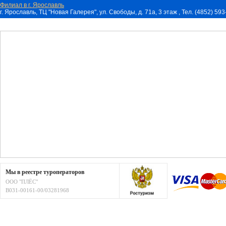
Филиал в г. Ярославль
г. Ярославль, ТЦ "Новая Галерея", ул. Свободы, д. 71a, 3 этаж , Тел. (4852) 59
Мы в реестре туроператоров
ООО "ПЛЁС"
В031-00161-00/03281968