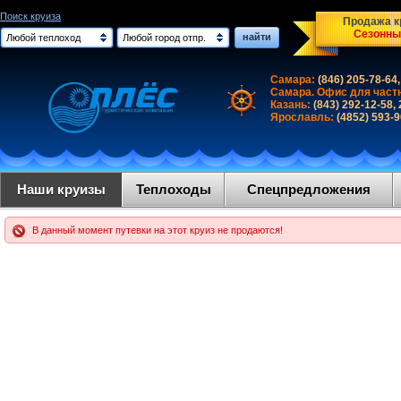
Поиск круиза
Продажа кр
Сезонны
найти
Любой теплоход
Любой город отпр.
Самара:
(846) 205-78-64,
Самара. Офис для част
Казань:
(843) 292-12-58,
Ярославль:
(4852) 593-
Наши круизы
Теплоходы
Спецпредложения
В данный момент путевки на этот круиз не продаются!