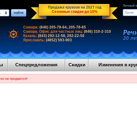
Личный 
Продажа круизов на 2027 год
Сезонные скидки до 10%
найти
.
Самара:
(846) 205-78-64, 205-78-65
Самара. Офис для частных лиц:
(846) 310-2-310
Казань:
(843) 292-12-58, 292-22-50
Ярославль:
(4852) 593-903
ды
Спецпредложения
Скидки
Изменения в круи
уиз не продаются!