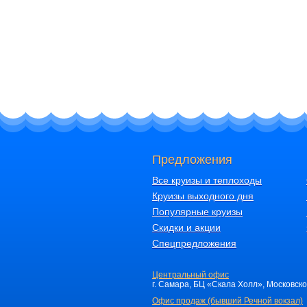
Предложения
Все круизы и теплоходы
Круизы выходного дня
Популярные круизы
Скидки и акции
Спецпредложения
Центральный офис
г. Самара, БЦ «Скала Холл», Московское 
Офис продаж (бывший Речной вокзал)