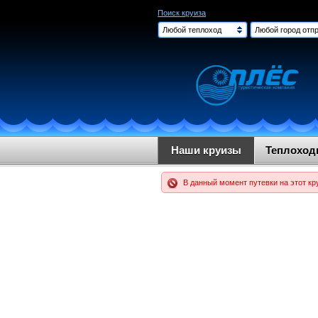
Поиск круиза
Любой теплоход
Любой город отпр
Наши круизы
Теплохо
В данный момент путевки на этот кр