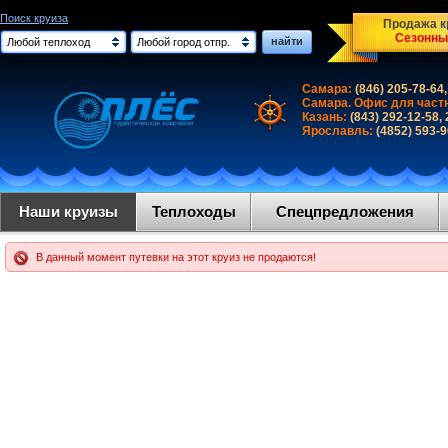
Поиск круиза
Продажа кр
Сезонны
найти
Любой теплоход
Любой город отпр.
Самара:
(846) 205-78-64,
Самара. Офис для част
Казань:
(843) 292-12-58,
Ярославль:
(4852) 593-
Наши круизы
Теплоходы
Спецпредложения
В данный момент путевки на этот круиз не продаются!