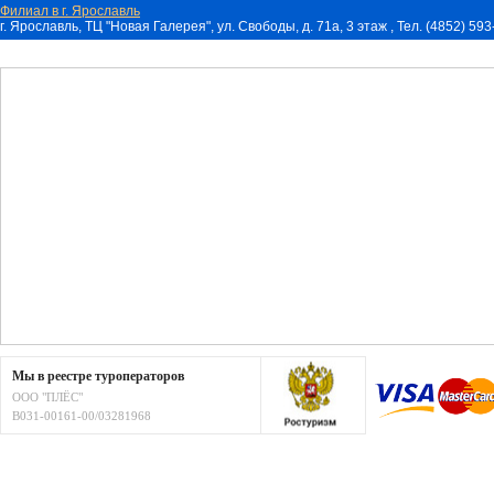
Филиал в г. Ярославль
г. Ярославль, ТЦ "Новая Галерея", ул. Свободы, д. 71a, 3 этаж , Тел. (4852) 59
Мы в реестре туроператоров
ООО "ПЛЁС"
В031-00161-00/03281968