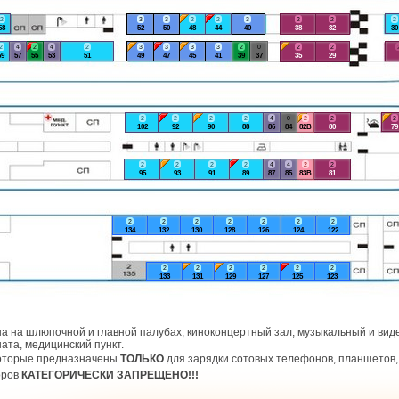
2
3
3
2
2
3
2
2
2
58
52
50
48
44
40
38
32
30
2
4
2
4
2
3
3
3
3
2
0
2
2
59
57
55
53
51
49
47
45
41
39
37
35
29
2
2
2
2
4
0
2
2
2
102
92
90
88
86
84
82В
80
79
2
2
2
2
4
4
2
2
95
93
91
89
87
85
83В
81
2
2
2
2
2
2
2
134
132
130
128
126
124
122
2
2
2
2
2
2
133
131
129
127
125
123
а на шлюпочной и главной палубах, киноконцертный зал, музыкальный и виде
ата, медицинский пункт.
которые предназначены
ТОЛЬКО
для зарядки сотовых телефонов, планшетов, 
оров
КАТЕГОРИЧЕСКИ ЗАПРЕЩЕНО!!!