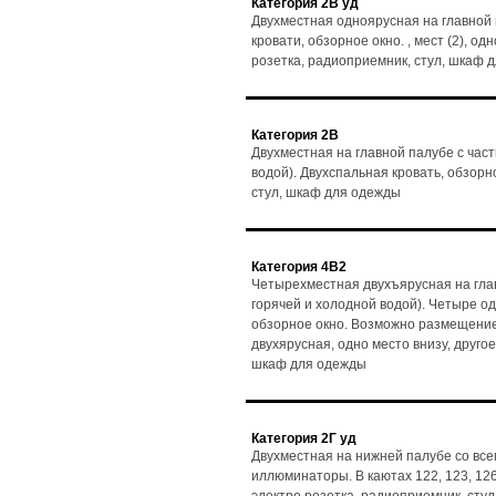
Категория 2В уд
Двухместная одноярусная на главной 
кровати, обзорное окно. , мест (2), од
розетка, радиоприемник, стул, шкаф 
Категория 2В
Двухместная на главной палубе с час
водой). Двухспальная кровать, обзорно
стул, шкаф для одежды
Категория 4В2
Четырехместная двухъярусная на глав
горячей и холодной водой). Четыре о
обзорное окно. Возможно размещение 3
двухярусная, одно место внизу, другое
шкаф для одежды
Категория 2Г уд
Двухместная на нижней палубе со все
иллюминаторы. В каютах 122, 123, 126 и