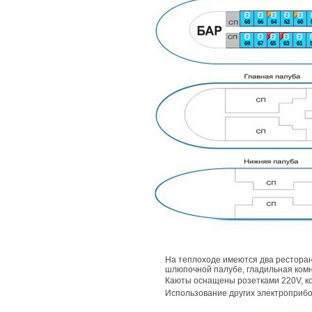
2
2
2
2
2
68
66
64
62
60
2
2
2
2
2
69
67
65
63
61
На теплоходе имеются два ресторан
шлюпочной палубе, гладильная комн
Каюты оснащены розетками 220V, 
Использование других электроприб