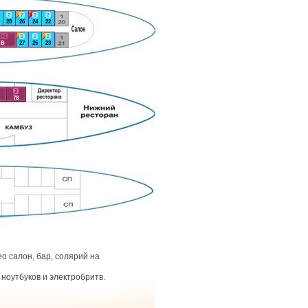
2
2
2
2
28
26
24
22
2+1
2
2
2
В
27
25
23
2
78
о салон, бар, солярий на
ноутбуков и электробритв.