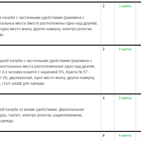
2
1 каюта
 палубе с частичными удобствами (раковина с
спальных места (места расположены одно над другим),
 одно место внизу, другое наверху, электро розетка,
ды
2
2 каюты
дней палубе с частичными удобствами (раковина с
дноспальных места расположенные одно над другим,
3-х человек в каюте с наценкой 5%, Каюта № 57 -
(4), двухярусная, одно место внизу, другое наверху,
, стул, шкаф для одежды
4
3 каюты
ой палубе со всеми удобствами. Двухспальная
, душ, туалет, электро розетка, радиоприемник,
 одежды
8
4 каюты