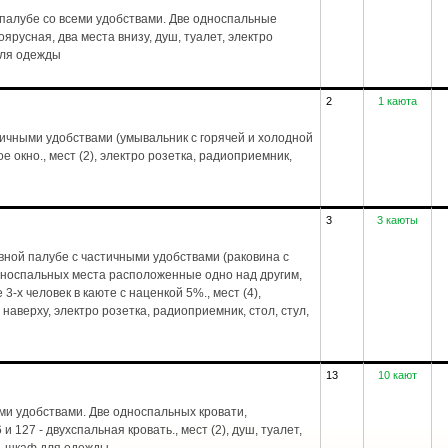
палубе со всеми удобствами. Две односпальные
ноярусная, два места внизу, душ, туалет, электро
для одежды
2
1 каюта
тичными удобствами (умывальник с горячей и холодной
е окно., мест (2), электро розетка, радиоприемник,
3
3 каюты
ной палубе с частичными удобствами (раковина с
дноспальных места расположенные одно над другим,
-х человек в каюте с наценкой 5%., мест (4),
 наверху, электро розетка, радиоприемник, стол, стул,
13
10 кают
ми удобствами. Две односпальных кровати,
 127 - двухспальная кровать., мест (2), душ, туалет,