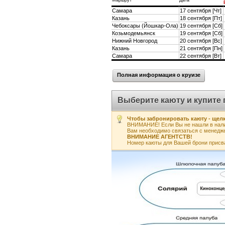
Маршрут
Дата
Самара
17 сентября [Чт]
Казань
18 сентября [Пт]
Чебоксары (Йошкар-Ола)
19 сентября [Сб]
Козьмодемьянск
19 сентября [Сб]
Нижний Новгород
20 сентября [Вс]
Казань
21 сентября [Пн]
Самара
22 сентября [Вт]
Полная информация о круизе
Выберите каюту и купите 
Чтобы забронировать каюту - щелк
ВНИМАНИЕ! Если Вы не нашли в нали
Вам необходимо связаться с менедж
ВНИМАНИЕ АГЕНТСТВ!
Номер каюты для Вашей брони присв