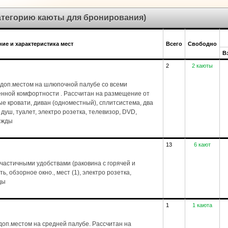
категорию каюты для бронирования)
ие и характеристика мест
Всего
Свободно
В
2
2 каюты
доп.местом на шлюпочной палубе со всеми
енной комфортности . Рассчитан на размещение от
ые кровати, диван (одноместный), сплитсистема, два
), душ, туалет, электро розетка, телевизор, DVD,
дежды
13
6 кают
частичными удобствами (раковина с горячей и
, обзорное окно., мест (1), электро розетка,
ды
1
1 каюта
оп.местом на средней палубе. Рассчитан на