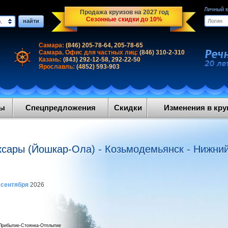
Личный 
Продажа круизов на 2027 год
Сезонные скидки до 10%
найти
.
Самара:
(846) 205-78-64, 205-78-65
Самара. Офис для частных лиц:
(846) 310-2-310
Казань:
(843) 292-12-58, 292-22-50
Ярославль:
(4852) 593-903
ды
Спецпредложения
Скидки
Изменения в круи
ксары (Йошкар-Ола) - Козьмодемьянск - Нижний
 сентября
2026
Прибытие-Стоянка-Отплытие