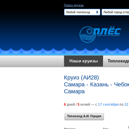
Поиск круиза
Любой теплоход
Любой город отпр
Наши круизы
Теплохо
Круиз (АИ28)
Самара - Казань - Чебо
Самара
6
дней /
5
ночей — с
17 сентября
по
22
Теплоход А.И. Герцен