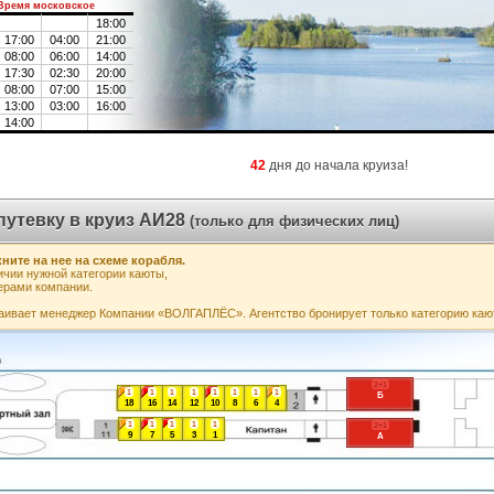
Время московское
18:00
17:00
04:00
21:00
08:00
06:00
14:00
17:30
02:30
20:00
08:00
07:00
15:00
13:00
03:00
16:00
14:00
42
дня до начала круиза!
путевку в круиз АИ28
(только для физических лиц)
ните на нее на схеме корабля.
чии нужной категории каюты,
ерами компании.
аивает менеджер Компании «ВОЛГАПЛЁС». Агентство бронирует только категорию каю
2+1
1
1
1
1
1
1
1
1
Б
18
16
14
12
10
8
6
4
1
1
1
1
1
2+1
9
7
5
3
1
А