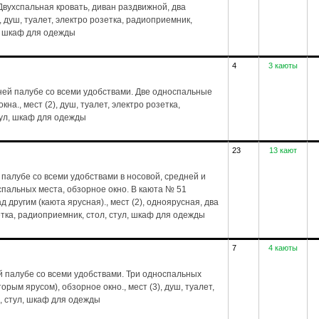
Двухспальная кровать, диван раздвижной, два
1), душ, туалет, электро розетка, радиоприемник,
л, шкаф для одежды
4
3 каюты
ей палубе со всеми удобствами. Две односпальные
на., мест (2), душ, туалет, электро розетка,
тул, шкаф для одежды
23
13 кают
палубе со всеми удобствами в носовой, средней и
спальных места, обзорное окно. В каюта № 51
другим (каюта ярусная)., мест (2), одноярусная, два
зетка, радиоприемник, стол, стул, шкаф для одежды
7
4 каюты
 палубе со всеми удобствами. Три односпальных
рым ярусом), обзорное окно., мест (3), душ, туалет,
, стул, шкаф для одежды