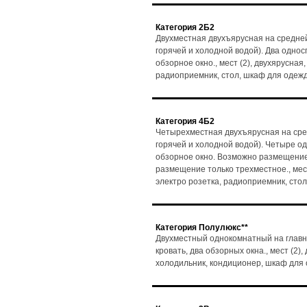
Категория 2Б2
Двухместная двухъярусная на средней
горячей и холодной водой). Два одно
обзорное окно., мест (2), двухярусная,
радиоприемник, стол, шкаф для одеж
Категория 4Б2
Четырехместная двухъярусная на сре
горячей и холодной водой). Четыре о
обзорное окно. Возможно размещение 
размещение только трехместное., мест 
электро розетка, радиоприемник, стол
Категория Полулюкс**
Двухместный однокомнатный на главн
кровать, два обзорных окна., мест (2)
холодильник, кондиционер, шкаф для