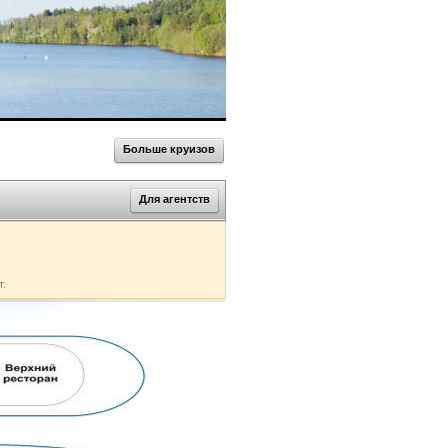
Больше круизов
Для агентств
т.