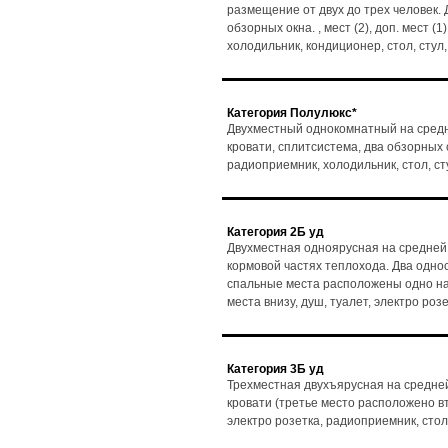
размещение от двух до трех человек. 
обзорных окна. , мест (2), доп. мест (
холодильник, кондиционер, стол, сту
Категория Полулюкс*
Двухместный однокомнатный на средн
кровати, сплитсистема, два обзорных ок
радиоприемник, холодильник, стол, с
Категория 2Б уд
Двухместная одноярусная на средней 
кормовой частях теплохода. Два одно
спальные места расположены одно над 
места внизу, душ, туалет, электро ро
Категория 3Б уд
Трехместная двухъярусная на средней
кровати (третье место расположено вто
электро розетка, радиоприемник, стол