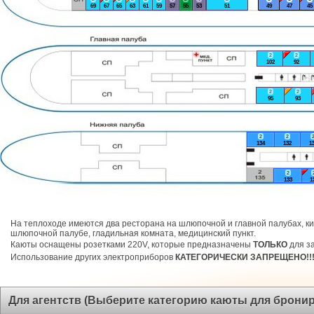
69
67
65
63
61
59
57
55
53
51
49
47
45
2
2
102
92
2
2
95
93
2
2
134
132
1
2
133
1
На теплоходе имеются два ресторана на шлюпочной и главной палубах, ки
шлюпочной палубе, гладильная комната, медицинский пункт.
Каюты оснащены розетками 220V, которые предназначены
ТОЛЬКО
для за
Использование других электроприборов
КАТЕГОРИЧЕСКИ ЗАПРЕЩЕНО!!
Для агентств (Выберите категорию каюты для брони