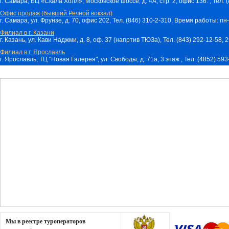
г. Самара, БЦ «Скала Холл», Московское шоссе, д. 4А, стр. 2, офис 136. , Тел. 
Офис продаж (бывший Речной вокзал)
г. Самара, ул. Фрунзе, д. 70, офис 202, Тел. (846) 310-2-310, Время работы: пн-
Филиал в г. Казани
г. Казань, ул. Кави Наджми, д. 8, оф. 37 (напртив ТЮЗа), Тел. (843) 292-12-58,
Филиал в г. Ярославль
г. Ярославль, ТЦ "Новая Галерея", ул. Свободы, д. 71a, 3 этаж , Тел. (4852) 59
Мы в реестре туроператоров