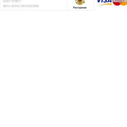
ООО "ПЛЁС"
В031-00161-00/03281968