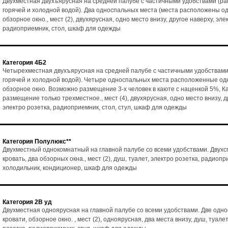
Двухместная двухъярусная на средней палубе с частичными удобствами (ра
горячей и холодной водой). Два односпальных места (места расположены од
обзорное окно., мест (2), двухярусная, одно место внизу, другое наверху, эле
радиоприемник, стол, шкаф для одежды
Категория 4Б2
Четырехместная двухъярусная на средней палубе с частичными удобствами
горячей и холодной водой). Четыре односпальных места расположенные одн
обзорное окно. Возможно размещение 3-х человек в каюте с наценкой 5%, К
размещение только трехместное., мест (4), двухярусная, одно место внизу, д
электро розетка, радиоприемник, стол, стул, шкаф для одежды
Категория Полулюкс**
Двухместный однокомнатный на главной палубе со всеми удобствами. Двух
кровать, два обзорных окна., мест (2), душ, туалет, электро розетка, радиопр
холодильник, кондиционер, шкаф для одежды
Категория 2В уд
Двухместная одноярусная на главной палубе со всеми удобствами. Две одн
кровати, обзорное окно. , мест (2), одноярусная, два места внизу, душ, туалет