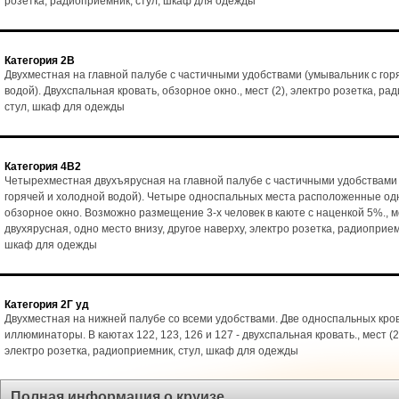
розетка, радиоприемник, стул, шкаф для одежды
Категория 2В
Двухместная на главной палубе с частичными удобствами (умывальник с гор
водой). Двухспальная кровать, обзорное окно., мест (2), электро розетка, ра
стул, шкаф для одежды
Категория 4В2
Четырехместная двухъярусная на главной палубе с частичными удобствами 
горячей и холодной водой). Четыре односпальных места расположенные одн
обзорное окно. Возможно размещение 3-х человек в каюте с наценкой 5%., ме
двухярусная, одно место внизу, другое наверху, электро розетка, радиоприемн
шкаф для одежды
Категория 2Г уд
Двухместная на нижней палубе со всеми удобствами. Две односпальных кро
иллюминаторы. В каютах 122, 123, 126 и 127 - двухспальная кровать., мест (2)
электро розетка, радиоприемник, стул, шкаф для одежды
Полная информация о круизе