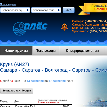
Поиск круиза
Продажа кр
Сезонны
найти
Любой теплоход
Любой город отпр.
Самара:
(846) 205-78-64,
Самара. Офис для част
Казань:
(843) 292-12-58,
Ярославль:
(4852) 593-
Наши круизы
Теплоходы
Спецпредложения
Круиз (АИ27)
Самара - Саратов - Волгоград - Саратов - Сам
5
дней /
4
ночи — с
13 сентября
по
17 сентября
2026
Теплоход А.И. Герцен
Прибытие-Стоянка-Отплытие
Маршрут
Дата
Время московское
Самара
13 сентября [Вс]
18:00