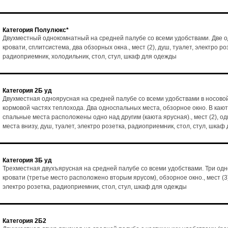
Категория Полулюкс*
Двухместный однокомнатный на средней палубе со всеми удобствами. Две 
кровати, сплитсистема, два обзорных окна., мест (2), душ, туалет, электро ро
радиоприемник, холодильник, стол, стул, шкаф для одежды
Категория 2Б уд
Двухместная одноярусная на средней палубе со всеми удобствами в носовой
кормовой частях теплохода. Два односпальных места, обзорное окно. В каю
спальные места расположены одно над другим (каюта ярусная)., мест (2), о
места внизу, душ, туалет, электро розетка, радиоприемник, стол, стул, шка
Категория 3Б уд
Трехместная двухъярусная на средней палубе со всеми удобствами. Три од
кровати (третье место расположено вторым ярусом), обзорное окно., мест (3)
электро розетка, радиоприемник, стол, стул, шкаф для одежды
Категория 2Б2