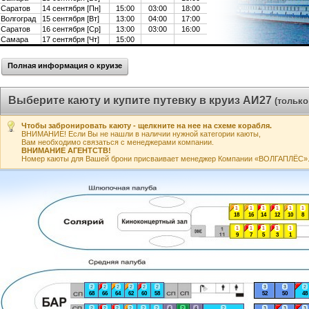
Саратов
14 сентября [Пн]
15:00
03:00
18:00
Волгоград
15 сентября [Вт]
13:00
04:00
17:00
Саратов
16 сентября [Ср]
13:00
03:00
16:00
Самара
17 сентября [Чт]
15:00
Полная информация о круизе
Выберите каюту и купите путевку в круиз АИ27
(только
Чтобы забронировать каюту - щелкните на нее на схеме корабля.
ВНИМАНИЕ! Если Вы не нашли в наличии нужной категории каюты,
Вам необходимо связаться с менеджерами компании.
ВНИМАНИЕ АГЕНТСТВ!
Номер каюты для Вашей брони присваивает менеджер Компании «ВОЛГАПЛЁС». А
1
1
1
1
1
1
18
16
14
12
10
8
1
1
1
1
1
9
7
5
3
1
2
2
2
2
2
2
3
3
2
68
66
64
62
60
58
52
50
48
2
2
2
2
2
2
4
2
4
2
3
3
3