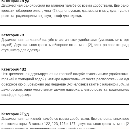
Категория 2В уд
Двухместная одноярусная на главной палубе со всеми удобствами. Две одн
кровати, обзорное окно. , мест (2), одноярусная, два места внизу, душ, туалет
розетка, радиоприемник, стул, шкаф для одежды
Категория 2В
Двухместная на главной палубе с частичными удобствами (умывальник с гор
водой). Двухспальная кровать, обзорное окно., мест (2), электро розетка, ра
стул, шкаф для одежды
Категория 4В2
Четырехместная двухъярусная на главной палубе с частичными удобствами 
горячей и холодной водой). Четыре односпальных места расположенные одн
обзорное окно. Возможно размещение 3-х человек в каюте с наценкой 5%., ме
двухярусная, одно место внизу, другое наверху, электро розетка, радиоприемн
шкаф для одежды
Категория 2Г уд
Двухместная на нижней палубе со всеми удобствами. Две односпальных кро
иллюминаторы. В каютах 122, 123, 126 и 127 - двухспальная кровать., мест (2)