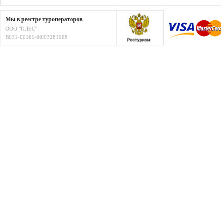
Мы в реестре туроператоров
ООО "ПЛЁС"
В031-00161-00/03281968