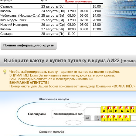
Маршрут
Дата
Время московское
Самара
23 августа [Вс]
18:00
Казань
24 августа [Пн]
17:00
04:00
21:00
Чебоксары (Йошкар-Ола)
25 августа [Вт]
08:00
06:00
14:00
Козьмодемьянск
25 августа [Вт]
17:30
02:30
20:00
Нижний Новгород
26 августа [Ср]
08:00
05:00
13:00
Казань
27 августа [Чт]
10:00
03:00
13:00
Самара
28 августа [Пт]
11:00
Полная информация о круизе
Выберите каюту и купите путевку в круиз АИ22
(только
Чтобы забронировать каюту - щелкните на нее на схеме корабля.
ВНИМАНИЕ! Если Вы не нашли в наличии нужной категории каюты,
Вам необходимо связаться с менеджерами компании.
ВНИМАНИЕ АГЕНТСТВ!
Номер каюты для Вашей брони присваивает менеджер Компании «ВОЛГАПЛЁС». А
1
1
1
1
1
1
18
16
14
12
10
8
1
1
1
1
1
9
7
5
3
1