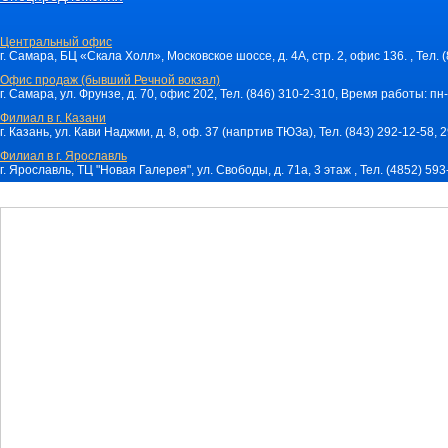
Центральный офис
г. Самара, БЦ «Скала Холл», Московское шоссе, д. 4А, стр. 2, офис 136. , Тел. 
Офис продаж (бывший Речной вокзал)
г. Самара, ул. Фрунзе, д. 70, офис 202, Тел. (846) 310-2-310, Время работы: пн-
Филиал в г. Казани
г. Казань, ул. Кави Наджми, д. 8, оф. 37 (напртив ТЮЗа), Тел. (843) 292-12-58,
Филиал в г. Ярославль
г. Ярославль, ТЦ "Новая Галерея", ул. Свободы, д. 71a, 3 этаж , Тел. (4852) 59