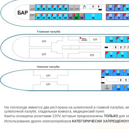
2
2
2
2
2
2
3
3
2
68
66
64
62
60
58
52
50
48
2
2
2
2
2
2
4
2
4
2
3
3
3
69
67
65
63
61
59
57
55
53
51
49
47
45
2
2
102
92
2
2
95
93
2
2
134
132
1
2
133
1
На теплоходе имеются два ресторана на шлюпочной и главной палубах, ки
шлюпочной палубе, гладильная комната, медицинский пункт.
Каюты оснащены розетками 220V, которые предназначены
ТОЛЬКО
для за
Использование других электроприборов
КАТЕГОРИЧЕСКИ ЗАПРЕЩЕНО!!