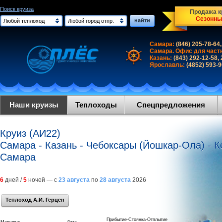
Поиск круиза
Продажа кр
Сезонны
найти
Любой теплоход
Любой город отпр.
Самара:
(846) 205-78-64,
Самара. Офис для част
Казань:
(843) 292-12-58,
Ярославль:
(4852) 593-
Наши круизы
Теплоходы
Спецпредложения
Круиз (АИ22)
Самара - Казань - Чебоксары (Йошкар-Ола) - К
Самара
6
дней /
5
ночей — с
23 августа
по
28 августа
2026
Теплоход А.И. Герцен
Прибытие-Стоянка-Отплытие