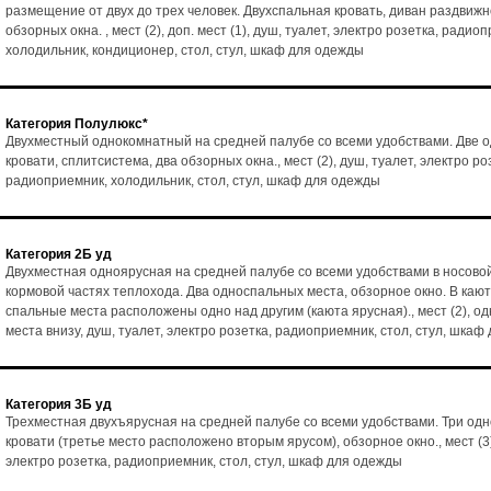
размещение от двух до трех человек. Двухспальная кровать, диван раздвижн
обзорных окна. , мест (2), доп. мест (1), душ, туалет, электро розетка, радио
холодильник, кондиционер, стол, стул, шкаф для одежды
Категория Полулюкс*
Двухместный однокомнатный на средней палубе со всеми удобствами. Две 
кровати, сплитсистема, два обзорных окна., мест (2), душ, туалет, электро ро
радиоприемник, холодильник, стол, стул, шкаф для одежды
Категория 2Б уд
Двухместная одноярусная на средней палубе со всеми удобствами в носовой
кормовой частях теплохода. Два односпальных места, обзорное окно. В каю
спальные места расположены одно над другим (каюта ярусная)., мест (2), о
места внизу, душ, туалет, электро розетка, радиоприемник, стол, стул, шка
Категория 3Б уд
Трехместная двухъярусная на средней палубе со всеми удобствами. Три од
кровати (третье место расположено вторым ярусом), обзорное окно., мест (3)
электро розетка, радиоприемник, стол, стул, шкаф для одежды