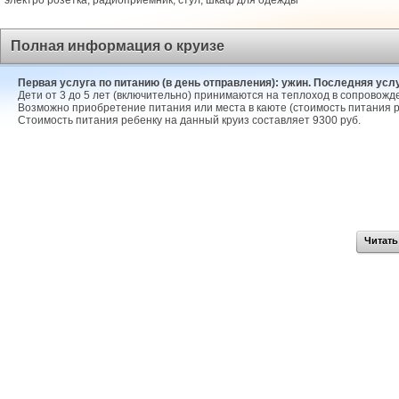
электро розетка, радиоприемник, стул, шкаф для одежды
Полная информация о круизе
Первая услуга по питанию (в день отправления): ужин. Последняя услу
Дети от 3 до 5 лет (включительно) принимаются на теплоход в сопровожд
Возможно приобретение питания или места в каюте (стоимость питания р
Стоимость питания ребенку на данный круиз составляет 9300 руб.
Читать