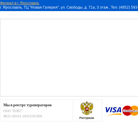
Филиал в г. Ярославль
г. Ярославль, ТЦ "Новая Галерея", ул. Свободы, д. 71a, 3 этаж , Тел. (4852) 59
Мы в реестре туроператоров
ООО "ПЛЁС"
В031-00161-00/03281968