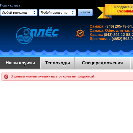
Поиск круиза
Продажа кр
Сезонны
найти
Любой теплоход
Любой город отпр.
Самара:
(846) 205-78-64,
Самара. Офис для част
Казань:
(843) 292-12-58,
Ярославль:
(4852) 593-
Наши круизы
Теплоходы
Спецпредложения
В данный момент путевки на этот круиз не продаются!