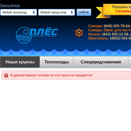
Поиск круиза
Продажа кр
Сезонны
найти
Любой теплоход
Любой город отпр.
Самара:
(846) 205-78-64,
Самара. Офис для част
Казань:
(843) 292-12-58,
Ярославль:
(4852) 593-
Наши круизы
Теплоходы
Спецпредложения
В данный момент путевки на этот круиз не продаются!