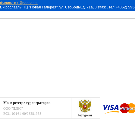
Филиал в г. Ярославль
г. Ярославль, ТЦ "Новая Галерея", ул. Свободы, д. 71a, 3 этаж , Тел. (4852) 59
Мы в реестре туроператоров
ООО "ПЛЁС"
В031-00161-00/03281968