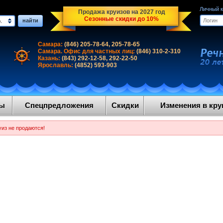
Личный 
Продажа круизов на 2027 год
Сезонные скидки до 10%
найти
.
Самара:
(846) 205-78-64, 205-78-65
Самара. Офис для частных лиц:
(846) 310-2-310
Казань:
(843) 292-12-58, 292-22-50
Ярославль:
(4852) 593-903
ды
Спецпредложения
Скидки
Изменения в круи
уиз не продаются!