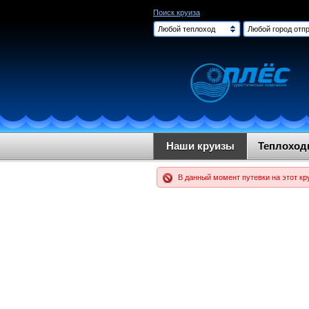
Поиск круиза
Любой теплоход
Любой город отпр
Наши круизы
Теплохо
В данный момент путевки на этот кр