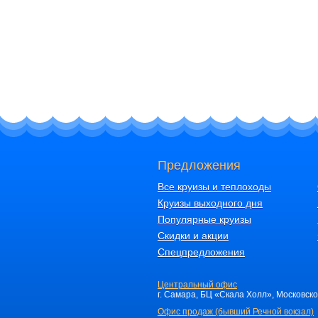
Предложения
Все круизы и теплоходы
Круизы выходного дня
Популярные круизы
Скидки и акции
Спецпредложения
Центральный офис
г. Самара, БЦ «Скала Холл», Московское 
Офис продаж (бывший Речной вокзал)