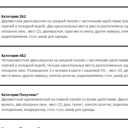
Категория 2Б2
Двухместная двухъярусная на средней палубе с частичными удобствами (ра
горячей и холодной водой), Два односпальных места (места расположены од
обзорное окно., мест (2), двухярусная, одно место внизу, другое наверху, эле
радиоприемник, стол, шкаф для одежды
Категория 4Б2
Четырехместная двухъярусная на средней палубе с частичными удобствами
горячей и холодной водой), Четыре односпальных места расположенные одн
обзорное окно. Размещение 3-х человек в каюте с наценкой 5%, , мест (4), д
место внизу, другое наверху, электро розетка, радиоприемник, стол, шкаф д
Категория Полулюкс*
Двухместный однокомнатный на главной палубе со всеми удобствами. Двух
кровать, два обзорных окна., мест (2), душ, туалет, электро розетка, радиопр
холодильник, кондиционер, стол, стул, шкаф для одежды