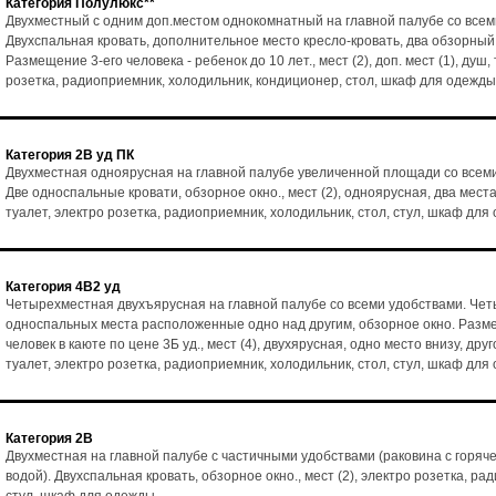
Категория Полулюкс**
Двухместный с одним доп.местом однокомнатный на главной палубе со всем
Двухспальная кровать, дополнительное место кресло-кровать, два обзорный
Размещение 3-его человека - ребенок до 10 лет., мест (2), доп. мест (1), душ,
розетка, радиоприемник, холодильник, кондиционер, стол, шкаф для одежды
Категория 2В уд ПК
Двухместная одноярусная на главной палубе увеличенной площади со всем
Две односпальные кровати, обзорное окно., мест (2), одноярусная, два места
туалет, электро розетка, радиоприемник, холодильник, стол, стул, шкаф для
Категория 4В2 уд
Четырехместная двухъярусная на главной палубе со всеми удобствами. Че
односпальных места расположенные одно над другим, обзорное окно. Разм
человек в каюте по цене 3Б уд., мест (4), двухярусная, одно место внизу, друг
туалет, электро розетка, радиоприемник, холодильник, стол, стул, шкаф для
Категория 2В
Двухместная на главной палубе с частичными удобствами (раковина с горяч
водой). Двухспальная кровать, обзорное окно., мест (2), электро розетка, ра