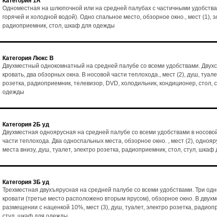
Категория 1А
Одноместная на шлюпочной или на средней палубах с частичными удобства
горячей и холодной водой). Одно спальное место, обзорное окно., мест (1), э
радиоприемник, стол, шкаф для одежды
Категория Люкс В
Двухместный однокомнатный на средней палубе со всеми удобствами. Двух
кровать, два обзорных окна. В носовой части теплохода., мест (2), душ, туале
розетка, радиоприемник, телевизор, DVD, холодильник, кондиционер, стол, 
одежды
Категория 2Б уд
Двухместная одноярусная на средней палубе со всеми удобствами в носово
части теплохода. Два односпальных места, обзорное окно. , мест (2), однояр
места внизу, душ, туалет, электро розетка, радиоприемник, стол, стул, шка
Категория 3Б уд
Трехместная двухъярусная на средней палубе со всеми удобствами. Три од
кровати (третье место расположено вторым ярусом), обзорное окно. В двух
размещении с наценкой 10%, мест (3), душ, туалет, электро розетка, радиоп
стул, шкаф для одежды