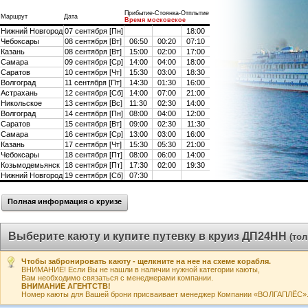
Прибытие-Стоянка-Отплытие
Маршрут
Дата
Время московское
Нижний Новгород
07 сентября [Пн]
18:00
Чебоксары
08 сентября [Вт]
06:50
00:20
07:10
Казань
08 сентября [Вт]
15:00
02:00
17:00
Самара
09 сентября [Ср]
14:00
04:00
18:00
Саратов
10 сентября [Чт]
15:30
03:00
18:30
Волгоград
11 сентября [Пт]
14:30
01:30
16:00
Астрахань
12 сентября [Сб]
14:00
07:00
21:00
Никольское
13 сентября [Вс]
11:30
02:30
14:00
Волгоград
14 сентября [Пн]
08:00
04:00
12:00
Саратов
15 сентября [Вт]
09:00
02:30
11:30
Самара
16 сентября [Ср]
13:00
03:00
16:00
Казань
17 сентября [Чт]
15:30
05:30
21:00
Чебоксары
18 сентября [Пт]
08:00
06:00
14:00
Козьмодемьянск
18 сентября [Пт]
17:30
02:00
19:30
Нижний Новгород
19 сентября [Сб]
07:30
Полная информация о круизе
Выберите каюту и купите путевку в круиз ДП24НН
(то
Чтобы забронировать каюту - щелкните на нее на схеме корабля.
ВНИМАНИЕ! Если Вы не нашли в наличии нужной категории каюты,
Вам необходимо связаться с менеджерами компании.
ВНИМАНИЕ АГЕНТСТВ!
Номер каюты для Вашей брони присваивает менеджер Компании «ВОЛГАПЛЁС». А