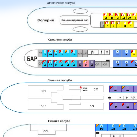
1
1
1
1
1
1
18
16
14
12
10
8
1
1
1
1
1
9
7
5
3
1
2
2
2
2
2
2
3
3
1
68
66
64
62
60
58
52
50
48
2
2
2
2
2
2
4
2
4
3
3
3
69
67
65
63
61
59
57
55
53
49
47
45
2
2
92
90
2
2
95
93
2
2
2
2
140
138
136
134