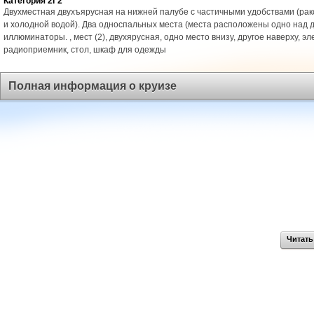
Категория 2Г2
Двухместная двухъярусная на нижней палубе с частичными удобствами (рак
и холодной водой). Два односпальных места (места расположены одно над д
иллюминаторы. , мест (2), двухярусная, одно место внизу, другое наверху, эл
радиоприемник, стол, шкаф для одежды
Полная информация о круизе
Читать