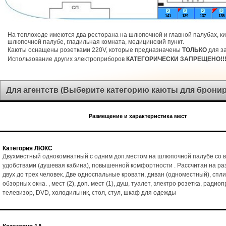
2
2
2
2
141
139
137
135
На теплоходе имеются два ресторана на шлюпочной и главной палубах, ки
шлюпочной палубе, гладильная комната, медицинский пункт.
Каюты оснащены розетками 220V, которые предназначены
ТОЛЬКО
для за
Использование других электроприборов
КАТЕГОРИЧЕСКИ ЗАПРЕЩЕНО!!
Для агентств (Выберите категорию каюты для брони
Размещение и характеристика мест
Категория ЛЮКС
Двухместный однокомнатный с одним доп.местом на шлюпочной палубе со 
удобствами (душевая кабина), повышенной комфортности . Рассчитан на р
двух до трех человек. Две односпальные кровати, диван (одноместный), спл
обзорных окна. , мест (2), доп. мест (1), душ, туалет, электро розетка, радио
телевизор, DVD, холодильник, стол, стул, шкаф для одежды