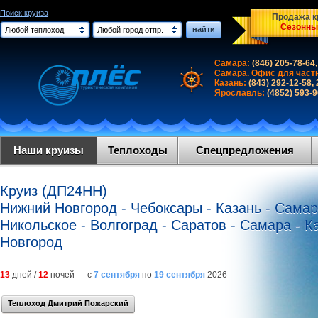
Поиск круиза
Продажа кр
Сезонны
найти
Любой теплоход
Любой город отпр.
Самара:
(846) 205-78-64,
Самара. Офис для част
Казань:
(843) 292-12-58,
Ярославль:
(4852) 593-
Наши круизы
Теплоходы
Спецпредложения
Круиз (ДП24НН)
Нижний Новгород - Чебоксары - Казань - Самара
Никольское - Волгоград - Саратов - Самара - 
Новгород
13
дней /
12
ночей — с
7 сентября
по
19 сентября
2026
Теплоход Дмитрий Пожарский