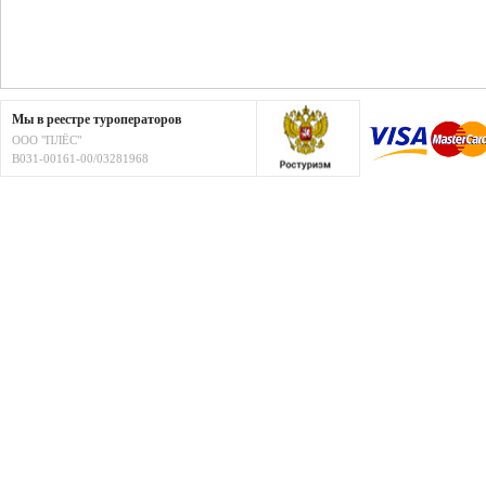
Мы в реестре туроператоров
ООО "ПЛЁС"
В031-00161-00/03281968