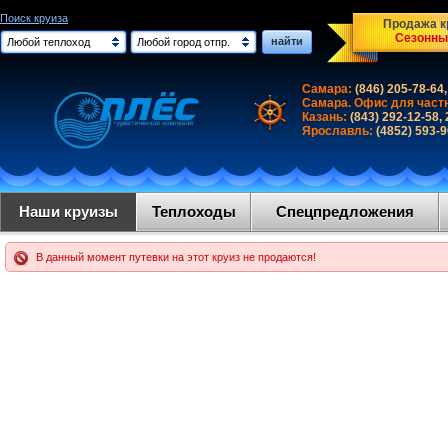
Поиск круиза
Продажа кр
Сезонны
найти
Любой теплоход
Любой город отпр.
Самара:
(846) 205-78-64,
Самара. Офис для част
Казань:
(843) 292-12-58,
Ярославль:
(4852) 593-
Наши круизы
Теплоходы
Спецпредложения
В данный момент путевки на этот круиз не продаются!