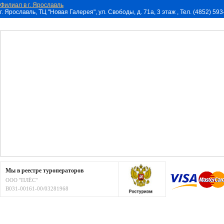
Филиал в г. Ярославль
г. Ярославль, ТЦ "Новая Галерея", ул. Свободы, д. 71a, 3 этаж , Тел. (4852) 59
Мы в реестре туроператоров
ООО "ПЛЁС"
В031-00161-00/03281968