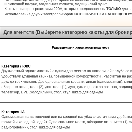
На теплоходе имеются два ресторана на шлюпочной и главной палубах, ки
шлюпочной палубе, гладильная комната, медицинский пункт.
Каюты оснащены розетками 220V, которые предназначены
ТОЛЬКО
для за
Использование других электроприборов
КАТЕГОРИЧЕСКИ ЗАПРЕЩЕНО!!
Для агентств (Выберите категорию каюты для брони
Размещение и характеристика мест
Категория ЛЮКС
Двухместный однокомнатный с одним доп.местом на шлюпочной палубе со 
удобствами (душевая кабина), повышенной комфортности . Рассчитан на р
двух до трех человек. Две односпальные кровати, диван (одноместный), спл
обзорных окна. , мест (2), доп. мест (1), душ, туалет, электро розетка, радио
телевизор, DVD, холодильник, стол, стул, шкаф для одежды
Категория 1А
Одноместная на шлюпочной или на средней палубах с частичными удобства
горячей и холодной водой). Одно спальное место, обзорное окно., мест (1), э
радиоприемник, стол, шкаф для одежды