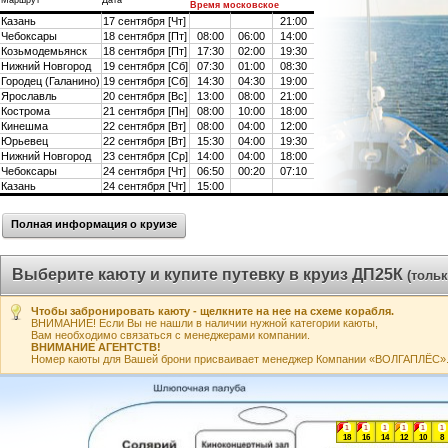
Маршрут
Дата
Время московское
Казань
17 сентября [Чт]
21:00
Чебоксары
18 сентября [Пт]
08:00
06:00
14:00
Козьмодемьянск
18 сентября [Пт]
17:30
02:00
19:30
Нижний Новгород
19 сентября [Сб]
07:30
01:00
08:30
Городец (Галанино)
19 сентября [Сб]
14:30
04:30
19:00
Ярославль
20 сентября [Вс]
13:00
08:00
21:00
Кострома
21 сентября [Пн]
08:00
10:00
18:00
Кинешма
22 сентября [Вт]
08:00
04:00
12:00
Юрьевец
22 сентября [Вт]
15:30
04:00
19:30
Нижний Новгород
23 сентября [Ср]
14:00
04:00
18:00
Чебоксары
24 сентября [Чт]
06:50
00:20
07:10
Казань
24 сентября [Чт]
15:00
Полная информация о круизе
Выберите каюту и купите путевку в круиз ДП25К
(толь
Чтобы забронировать каюту - щелкните на нее на схеме корабля.
ВНИМАНИЕ! Если Вы не нашли в наличии нужной категории каюты,
Вам необходимо связаться с менеджерами компании.
ВНИМАНИЕ АГЕНТСТВ!
Номер каюты для Вашей брони присваивает менеджер Компании «ВОЛГАПЛЁС». А
1
1
1
1
1
1
18
16
14
12
10
8