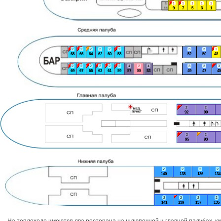
1
1
1
1
1
9
7
5
3
1
2
2
2
2
2
2
3
3
1
68
66
64
62
60
58
52
50
48
2
2
2
2
2
2
4
2
4
3
3
3
69
67
65
63
61
59
57
55
53
49
47
45
2
2
92
90
2
2
95
93
2
2
2
2
140
138
136
134
2
2
2
2
141
139
137
135