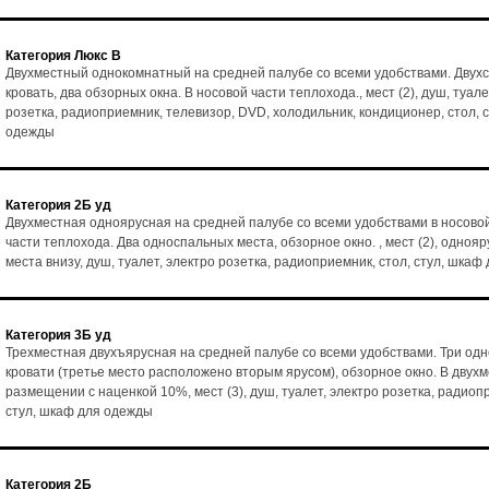
Категория Люкс В
Двухместный однокомнатный на средней палубе со всеми удобствами. Двух
кровать, два обзорных окна. В носовой части теплохода., мест (2), душ, туале
розетка, радиоприемник, телевизор, DVD, холодильник, кондиционер, стол, 
одежды
Категория 2Б уд
Двухместная одноярусная на средней палубе со всеми удобствами в носово
части теплохода. Два односпальных места, обзорное окно. , мест (2), однояр
места внизу, душ, туалет, электро розетка, радиоприемник, стол, стул, шка
Категория 3Б уд
Трехместная двухъярусная на средней палубе со всеми удобствами. Три од
кровати (третье место расположено вторым ярусом), обзорное окно. В двух
размещении с наценкой 10%, мест (3), душ, туалет, электро розетка, радиоп
стул, шкаф для одежды
Категория 2Б