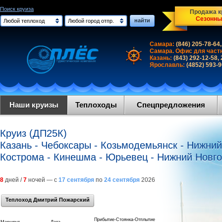
Поиск круиза
Продажа кр
Сезонны
найти
Любой теплоход
Любой город отпр.
Самара:
(846) 205-78-64,
Самара. Офис для част
Казань:
(843) 292-12-58,
Ярославль:
(4852) 593-
Наши круизы
Теплоходы
Спецпредложения
Круиз (ДП25К)
Казань - Чебоксары - Козьмодемьянск - Нижний
Кострома - Кинешма - Юрьевец - Нижний Новго
8
дней /
7
ночей — с
17 сентября
по
24 сентября
2026
Теплоход Дмитрий Пожарский
Прибытие-Стоянка-Отплытие