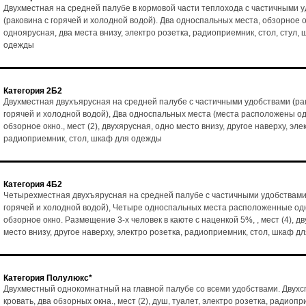
Двухместная на средней палубе в кормовой части теплохода с частичными 
(раковина с горячей и холодной водой). Два односпальных места, обзорное ок
одноярусная, два места внизу, электро розетка, радиоприемник, стол, стул,
одежды
Категория 2Б2
Двухместная двухъярусная на средней палубе с частичными удобствами (ра
горячей и холодной водой), Два односпальных места (места расположены од
обзорное окно., мест (2), двухярусная, одно место внизу, другое наверху, эле
радиоприемник, стол, шкаф для одежды
Категория 4Б2
Четырехместная двухъярусная на средней палубе с частичными удобствами
горячей и холодной водой), Четыре односпальных места расположенные одн
обзорное окно. Размещение 3-х человек в каюте с наценкой 5%, , мест (4), д
место внизу, другое наверху, электро розетка, радиоприемник, стол, шкаф д
Категория Полулюкс*
Двухместный однокомнатный на главной палубе со всеми удобствами. Двух
кровать, два обзорных окна., мест (2), душ, туалет, электро розетка, радиопр