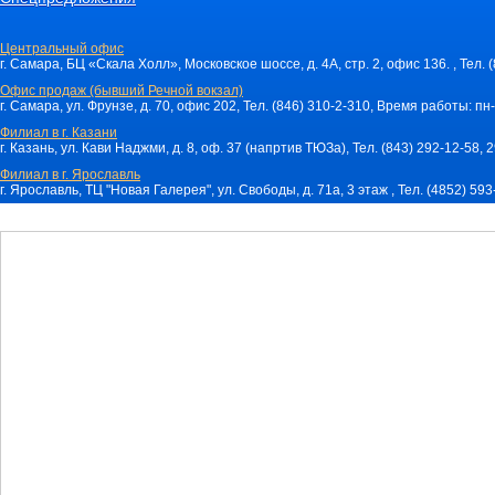
Центральный офис
г. Самара, БЦ «Скала Холл», Московское шоссе, д. 4А, стр. 2, офис 136. , Тел. 
Офис продаж (бывший Речной вокзал)
г. Самара, ул. Фрунзе, д. 70, офис 202, Тел. (846) 310-2-310, Время работы: пн-
Филиал в г. Казани
г. Казань, ул. Кави Наджми, д. 8, оф. 37 (напртив ТЮЗа), Тел. (843) 292-12-58,
Филиал в г. Ярославль
г. Ярославль, ТЦ "Новая Галерея", ул. Свободы, д. 71a, 3 этаж , Тел. (4852) 59