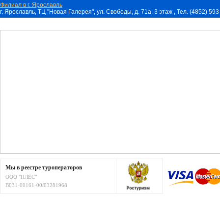
Филиал в г. Ярославль
г. Ярославль, ТЦ "Новая Галерея", ул. Свободы, д. 71a, 3 этаж , Тел. (4852) 59
Мы в реестре туроператоров
ООО "ПЛЁС"
В031-00161-00/03281968