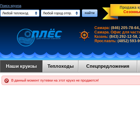
Поиск круиза
Продажа кр
Сезонны
найти
Любой теплоход
Любой город отпр.
Самара:
(846) 205-78-64,
Самара. Офис для част
Казань:
(843) 292-12-58,
Ярославль:
(4852) 593-
Наши круизы
Теплоходы
Спецпредложения
В данный момент путевки на этот круиз не продаются!