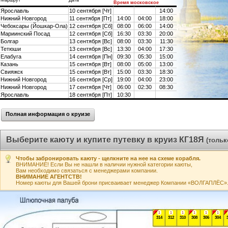
Маршрут
Дата
Время московское
Ярославль
10 сентября [Чт]
14:00
Нижний Новгород
11 сентября [Пт]
14:00
04:00
18:00
Чебоксары (Йошкар-Ола)
12 сентября [Сб]
08:00
06:00
14:00
Мариинский Посад
12 сентября [Сб]
16:30
03:30
20:00
Болгар
13 сентября [Вс]
08:00
03:30
11:30
Тетюши
13 сентября [Вс]
13:30
04:00
17:30
Елабуга
14 сентября [Пн]
09:30
05:30
15:00
Казань
15 сентября [Вт]
08:00
05:00
13:00
Свияжск
15 сентября [Вт]
15:00
03:30
18:30
Нижний Новгород
16 сентября [Ср]
19:00
04:00
23:00
Нижний Новгород
17 сентября [Чт]
06:00
02:30
08:30
Ярославль
18 сентября [Пт]
10:30
Полная информация о круизе
Выберите каюту и купите путевку в круиз КГ18Я
(тольк
Чтобы забронировать каюту - щелкните на нее на схеме корабля.
ВНИМАНИЕ! Если Вы не нашли в наличии нужной категории каюты,
Вам необходимо связаться с менеджерами компании.
ВНИМАНИЕ АГЕНТСТВ!
Номер каюты для Вашей брони присваивает менеджер Компании «ВОЛГАПЛЁС». А
1
1
1
1
1
1
314
312
310
308
306
304