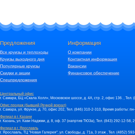
Предложения
Информация
Все круизы и теплоходы
О компании
Круизы выходного дня
Контактная информация
Популярные круизы
Вакансии
Скидки и акции
Финансовое обеспечение
Спецпредложения
Центральный офис
г. Самара, БЦ «Скала Холл», Московское шоссе, д. 4А, стр. 2, офис 136. , Тел. 
Офис продаж (бывший Речной вокзал)
г. Самара, ул. Фрунзе, д. 70, офис 202, Тел. (846) 310-2-310, Время работы: пн-
Филиал в г. Казани
г. Казань, ул. Кави Наджми, д. 8, оф. 37 (напртив ТЮЗа), Тел. (843) 292-12-58,
Филиал в г. Ярославль
г. Ярославль, ТЦ "Новая Галерея", ул. Свободы, д. 71a, 3 этаж , Тел. (4852) 59