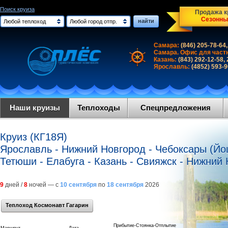
Поиск круиза
Продажа кр
Сезонны
найти
Любой теплоход
Любой город отпр.
Самара:
(846) 205-78-64,
Самара. Офис для част
Казань:
(843) 292-12-58,
Ярославль:
(4852) 593-
Наши круизы
Теплоходы
Спецпредложения
Круиз (КГ18Я)
Ярославль - Нижний Новгород - Чебоксары (Йо
Тетюши - Елабуга - Казань - Свияжск - Нижний
9
дней /
8
ночей — с
10 сентября
по
18 сентября
2026
Теплоход Космонавт Гагарин
Прибытие-Стоянка-Отплытие