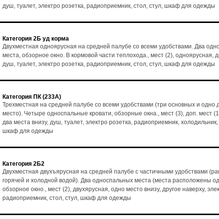
душ, туалет, электро розетка, радиоприемник, стол, стул, шкаф для одежды
Категория 2Б уд корма
Двухместная одноярусная на средней палубе со всеми удобствами. Два од
места, обзорное окно. В кормовой части теплохода., мест (2), одноярусная, д
душ, туалет, электро розетка, радиоприемник, стол, стул, шкаф для одежды
Категория ПК (233А)
Трехместная на средней палубе со всеми удобствами (три основных и одно
место). Четыре односпальные кровати, обзорные окна., мест (3), доп. мест (1
два места внизу, душ, туалет, электро розетка, радиоприемник, холодильник, 
шкаф для одежды
Категория 2Б2
Двухместная двухъярусная на средней палубе с частичными удобствами (ра
горячей и холодной водой). Два односпальных места (места расположены од
обзорное окно., мест (2), двухярусная, одно место внизу, другое наверху, эле
радиоприемник, стол, стул, шкаф для одежды