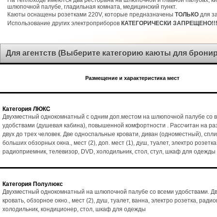
На теплоходе имеются два ресторана на шлюпочной и главной палубах, ки
шлюпочной палубе, гладильная комната, медицинский пункт.
Каюты оснащены розетками 220V, которые предназначены
ТОЛЬКО
для за
Использование других электроприборов
КАТЕГОРИЧЕСКИ ЗАПРЕЩЕНО!!
Для агентств (Выберите категорию каюты для брони
Размещение и характеристика мест
Категория ЛЮКС
Двухместный однокомнатный с одним доп.местом на шлюпочной палубе со 
удобствами (душевая кабина), повышенной комфортности . Рассчитан на р
двух до трех человек. Две односпальные кровати, диван (одноместный), спл
больших обзорных окна., мест (2), доп. мест (1), душ, туалет, электро розетка
радиоприемник, телевизор, DVD, холодильник, стол, стул, шкаф для одежды
Категория Полулюкс
Двухместный однокомнатный на шлюпочной палубе со всеми удобствами. Д
кровать, обзорное окно., мест (2), душ, туалет, ванна, электро розетка, ради
холодильник, кондиционер, стол, шкаф для одежды