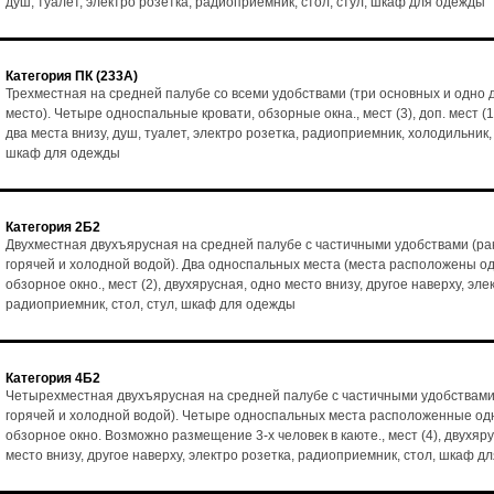
душ, туалет, электро розетка, радиоприемник, стол, стул, шкаф для одежды
Категория ПК (233А)
Трехместная на средней палубе со всеми удобствами (три основных и одно
место). Четыре односпальные кровати, обзорные окна., мест (3), доп. мест (1
два места внизу, душ, туалет, электро розетка, радиоприемник, холодильник, 
шкаф для одежды
Категория 2Б2
Двухместная двухъярусная на средней палубе с частичными удобствами (ра
горячей и холодной водой). Два односпальных места (места расположены од
обзорное окно., мест (2), двухярусная, одно место внизу, другое наверху, эле
радиоприемник, стол, стул, шкаф для одежды
Категория 4Б2
Четырехместная двухъярусная на средней палубе с частичными удобствами
горячей и холодной водой). Четыре односпальных места расположенные одн
обзорное окно. Возможно размещение 3-х человек в каюте., мест (4), двухяр
место внизу, другое наверху, электро розетка, радиоприемник, стол, шкаф д