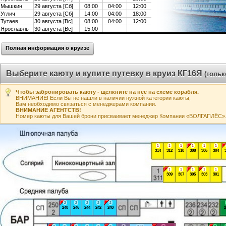
Мышкин
29 августа [Сб]
08:00
04:00
12:00
Углич
29 августа [Сб]
14:00
04:00
18:00
Тутаев
30 августа [Вс]
08:00
04:00
12:00
Ярославль
30 августа [Вс]
15:00
Полная информация о круизе
Выберите каюту и купите путевку в круиз КГ16Я
(тольк
Чтобы забронировать каюту - щелкните на нее на схеме корабля.
ВНИМАНИЕ! Если Вы не нашли в наличии нужной категории каюты,
Вам необходимо связаться с менеджерами компании.
ВНИМАНИЕ АГЕНТСТВ!
Номер каюты для Вашей брони присваивает менеджер Компании «ВОЛГАПЛЁС». А
1
1
1
1
1
1
314
312
310
308
306
304
1
1
1
1
1
309
307
305
303
301
2
2
2
2
2
248
246
244
242
240
2