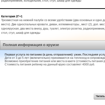
радиоприемник, холодильник, стол, стул, шкаф для одежды
Категория 2Г+1
Трехместная на нижней палубе со всеми удобствами (два основных и одно 
место). Две односпальных кровати, диван, иллюминаторы., мест (2), доп. мест
одноярусная, два места внизу, душ, туалет, электро розетка, радиоприемник
стол, стул, шкаф для одежды
Полная информация о круизе
Первая услуга по питанию (в день отправления): ужин. Последняя услуг
Дети от 3 до 5 лет (включительно) принимаются на теплоход в сопровожд
Возможно приобретение питания или места в каюте (стоимость питания р
Стоимость питания ребенку на данный круиз составляет 4000 руб.
Читать