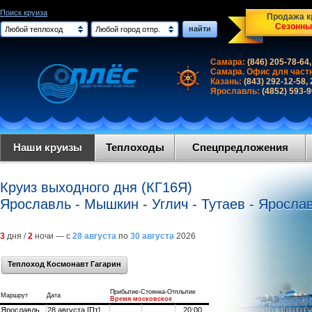
Поиск круиза
Продажа кр
Сезонны
найти
Любой теплоход
Любой город отпр.
Самара:
(846) 205-78-64,
Самара. Офис для част
Казань:
(843) 292-12-58,
Ярославль:
(4852) 593-
Наши круизы
Теплоходы
Спецпредложения
Круиз выходного дня (КГ16Я)
Ярославль - Мышкин - Углич - Тутаев - Яросла
3
дня /
2
ночи — с
28 августа
по
30 августа
2026
Теплоход Космонавт Гагарин
Прибытие-Стоянка-Отплытие
Маршрут
Дата
Время московское
Ярославль
28 августа [Пт]
20:00