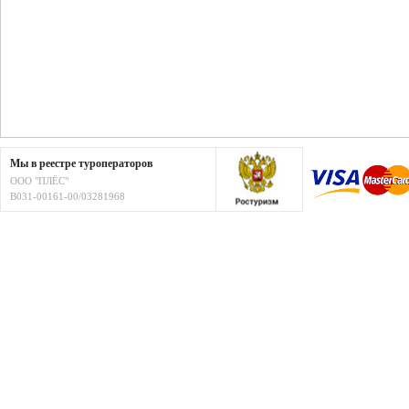
Мы в реестре туроператоров
ООО "ПЛЁС"
В031-00161-00/03281968