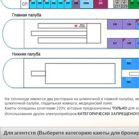
2
2
2
2
2
2
4
3+1
2
2
247
245
243
241
239
237
235
233А
233
227
2
2
2
118
116
1
2
2
117
115
1
2+1
012
2+1
011
На теплоходе имеются два ресторана на шлюпочной и главной палубах, ки
шлюпочной палубе, гладильная комната, медицинский пункт.
Каюты оснащены розетками 220V, которые предназначены
ТОЛЬКО
для за
Использование других электроприборов
КАТЕГОРИЧЕСКИ ЗАПРЕЩЕНО!!
Для агентств (Выберите категорию каюты для брони